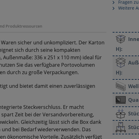
Fragen zu
Weitere Ar
 und Produktressourcen
Inne
e Waren sicher und unkompliziert. Der Karton
H):
d eignet sich durch seine kompakten
 Außenmaße: 336 x 251 x 110 mm) ideal für
Auß
 nutzen Sie das verfügbare Portovolumen
ten durch zu große Verpackungen.
H):
rtigt und bietet damit einen zuverlässigen
Well
Qual
integrierte Steckverschluss. Er macht
Stüc
 spart Zeit bei der Versandvorbereitung,
ickeln. Gleichzeitig lässt sich die Box dank
Stüc
n und bei Bedarf wiederverwenden. Das
en ökonomische Vorteile. Zusätzlich verfügt