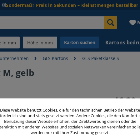
Sondermaß? Preis in Sekunden – Kleinstmengen bestellbar
M
Kartons bedr
Karton suchen
dunternehmen
GLS Kartons
GLS Paketklasse S
 M, gelb
46,20 
inkl. MwSt.
zzg
Diese Website benutzt Cookies, die für den technischen Betrieb der Website
forderlich sind und stets gesetzt werden. Andere Cookies, die den Komfort 
Benutzung dieser Website erhöhen, der Direktwerbung dienen oder die
teraktion mit anderen Websites und sozialen Netzwerken vereinfachen soll
Menge
werden nur mit Ihrer Zustimmung gesetzt.