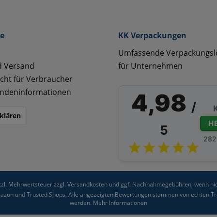
ce
KK Verpackungen
Umfassende Verpackungs
d Versand
für Unternehmen
cht für Verbraucher
ndeninformationen
4,98
/
klären
H
5
282
etzl. Mehrwertsteuer zzgl.
Versandkosten
und ggf. Nachnahmegebühren, wenn nic
Amazon und Trusted Shops. Alle angezeigten Bewertungen stammen von echten Tra
werden.
Mehr Informationen