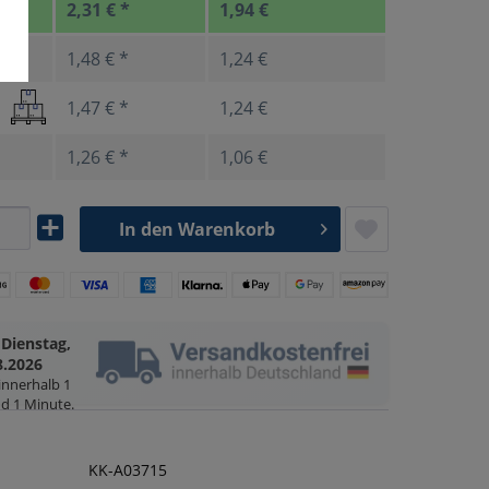
2,31 € *
1,94 €
1,48 € *
1,24 €
1,47 € *
1,24 €
1,26 € *
1,06 €
In den
Warenkorb
Dienstag,
g
8.2026
 innerhalb
1
d 1 Minute
.
KK-A03715