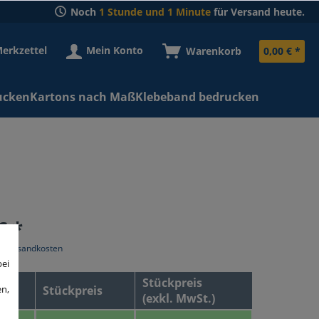
Noch
1 Stunde und 1 Minute
für Versand heute.
erkzettel
Mein Konto
Warenkorb
0,00 € *
ucken
Kartons nach Maß
Klebeband bedrucken
€ *
l. Versandkosten
bei
Stückpreis
en,
Stückpreis
(exkl. MwSt.)