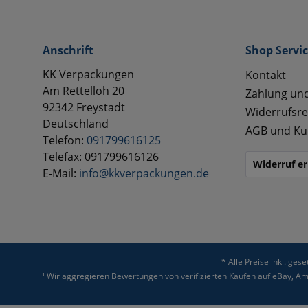
Anschrift
Shop Servi
KK Verpackungen
Kontakt
Am Rettelloh 20
Zahlung un
92342 Freystadt
Widerrufsre
Deutschland
AGB und Ku
Telefon:
091799616125
Telefax: 091799616126
Widerruf er
E-Mail:
info@kkverpackungen.de
* Alle Preise inkl. ges
¹ Wir aggregieren Bewertungen von verifizierten Käufen auf eBay, 