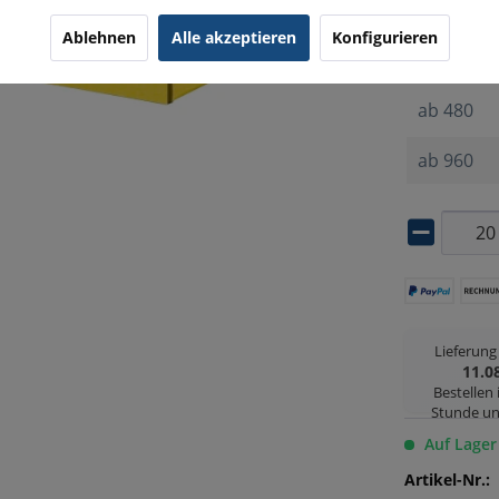
ab
20
Ablehnen
Alle akzeptieren
Konfigurieren
ab
80
ab
480
ab
960
Lieferun
11.0
Bestellen
Stunde un
Auf Lager
Artikel-Nr.: