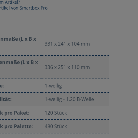
m Artikel?
tikel von Smartbox Pro
nmaße (L x B x
331 x 241 x 104 mm
enmaße (L x B x
336 x 251 x 110 mm
e:
1-wellig
ität:
1-wellig - 1.20 B-Welle
k pro Paket:
120 Stück
k pro Palette:
480 Stück