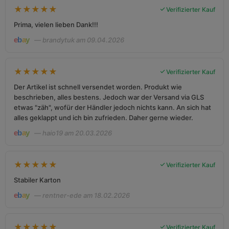
★
★
★
★
★
Verifizierter Kauf
Prima, vielen lieben Dank!!!
— brandytuk am 09.04.2026
★
★
★
★
★
Verifizierter Kauf
Der Artikel ist schnell versendet worden. Produkt wie
beschrieben, alles bestens. Jedoch war der Versand via GLS
etwas "zäh", wofür der Händler jedoch nichts kann. An sich hat
alles geklappt und ich bin zufrieden. Daher gerne wieder.
— haio19 am 20.03.2026
★
★
★
★
★
Verifizierter Kauf
Stabiler Karton
— rentner-ede am 18.02.2026
★
★
★
★
★
Verifizierter Kauf