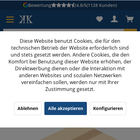
Bewertung
4.8/5
(1128 Kunden)
Diese Website benutzt Cookies, die für den
technischen Betrieb der Website erforderlich sind
Karton suchen
und stets gesetzt werden. Andere Cookies, die den
Komfort bei Benutzung dieser Website erhöhen, der
Kartons bedrucken
Kartons nach Maß
Direktwerbung dienen oder die Interaktion mit
anderen Websites und sozialen Netzwerken
Kartons ab 300 mm Länge bedrucken
vereinfachen sollen, werden nur mit Ihrer
Zustimmung gesetzt.
350x250x200 mm zweiwellige Kartons mit
Digitaldruck
¹
(35)
4.40/5.00
Ablehnen
Alle akzeptieren
Konfigurieren