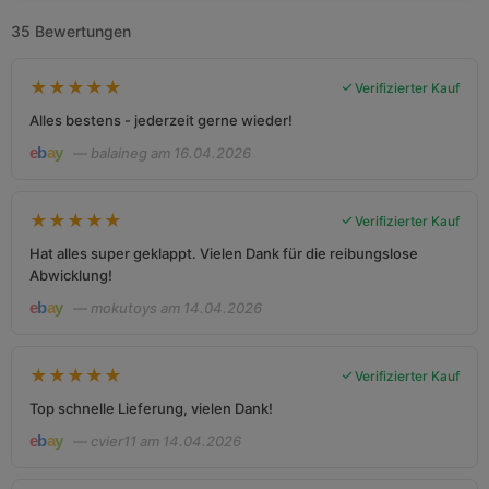
35 Bewertungen
★
★
★
★
★
Verifizierter Kauf
Alles bestens - jederzeit gerne wieder!
— balaineg am 16.04.2026
★
★
★
★
★
Verifizierter Kauf
Hat alles super geklappt. Vielen Dank für die reibungslose
Abwicklung!
— mokutoys am 14.04.2026
★
★
★
★
★
Verifizierter Kauf
Top schnelle Lieferung, vielen Dank!
— cvier11 am 14.04.2026