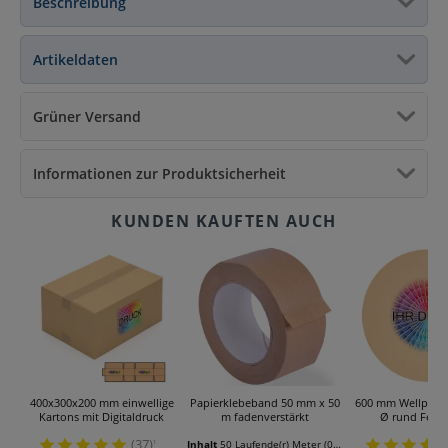
Beschreibung
Artikeldaten
Grüner Versand
Informationen zur Produktsicherheit
400x300x200 mm einwellige
Papierklebeband 50 mm x 50
600 mm Wellpapp
Kartons mit Digitaldruck
m fadenverstärkt
Ø rund Felge 
(37)
¹
Inhalt
50 Laufende(r) Meter
(0,08 € * / 1 Laufende(r) Meter)