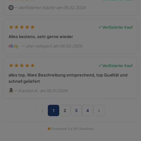
— Verifizierter Käufer am 06.02.2026
★
★
★
★
★
Verifizierter Kauf
Alles bestens, sehr gerne wieder
— stw-reitsport am 06.02.2026
★
★
★
★
★
Verifizierter Kauf
alles top, Ware Beschreibung entsprechend, top Qualität und
schnell geliefert
— Karsten K. am 18.01.2026
‹
1
2
3
4
›
Powered by KK Reviews