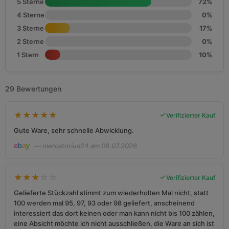
5 Sterne
72%
4 Sterne
0%
3 Sterne
17%
2 Sterne
0%
1 Stern
10%
29 Bewertungen
★
★
★
★
★
Verifizierter Kauf
Gute Ware, sehr schnelle Abwicklung.
— mercatorius24 am 06.07.2026
★
★
★
☆
☆
Verifizierter Kauf
Gelieferte Stückzahl stimmt zum wiederholten Mal nicht, statt
100 werden mal 95, 97, 93 oder 98 geliefert, anscheinend
interessiert das dort keinen oder man kann nicht bis 100 zählen,
eine Absicht möchte ich nicht ausschließen, die Ware an sich ist