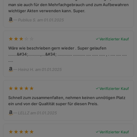
man sie auch für den Mehrfachgebrauch und zum Aufbewahren
wichtiger Akten verwenden kann. Super.
— Publius S. am 01.01.2025
★
★
★
☆
☆
Verifizierter Kauf
Wäre wie beschrieben gern wieder . Super gelaufen
.......&#34;..........,...&#34; ............ .......... .... ..... ..... , . .... .... ....
....
— Heinz H. am 01.01.2025
★
★
★
★
★
Verifizierter Kauf
Schnell zum zusammenfalten, nehmen keinen unnötigen Platz
ein und von der Qualtität super für diesen Preis.
— LELLZ am 01.01.2025
★
★
★
★
★
Verifizierter Kauf