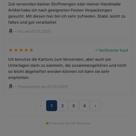
Zuk versenden kleiner Stoffmengen oder meiner Handmade
Artikel habe ich nach geeigneten Festen Verpackungen
gesucht. Mit diesen hier bin ich sehr zufrieden. Stabil, leicht zu
falten und gut verarbeitet
— fvc am 01.01.2025
★
★
★
★
★
Verifizierter Kauf
Ich benutze die Kartons zum Versenden, aber auch um
Unterlagen darin zu sammeln, die zusammengehören und nicht
so leicht abgeheftet werden können.Ich kann sie sehr
empfehlen.
— Pseudonym am 01.01.2025
‹
1
2
3
4
›
Powered by KK Reviews