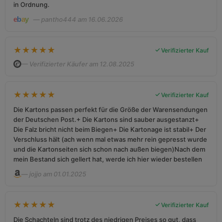
in Ordnung.
— pantho444 am 16.06.2026
★
★
★
★
★
Verifizierter Kauf
— Verifizierter Käufer am 12.08.2025
★
★
★
★
★
Verifizierter Kauf
Die Kartons passen perfekt für die Größe der Warensendungen
der Deutschen Post.+ Die Kartons sind sauber ausgestanzt+
Die Falz bricht nicht beim Biegen+ Die Kartonage ist stabil+ Der
Verschluss hält (ach wenn mal etwas mehr rein gepresst wurde
und die Kartonseiten sich schon nach außen biegen)Nach dem
mein Bestand sich gellert hat, werde ich hier wieder bestellen
— jojjo am 01.01.2025
★
★
★
★
★
Verifizierter Kauf
Die Schachteln sind trotz des niedrigen Preises so gut, dass