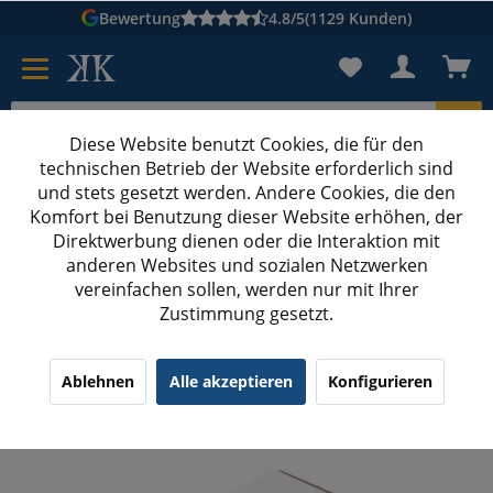
Bewertung
4.8/5
(1129 Kunden)
Diese Website benutzt Cookies, die für den
technischen Betrieb der Website erforderlich sind
Karton suchen
und stets gesetzt werden. Andere Cookies, die den
Komfort bei Benutzung dieser Website erhöhen, der
Kartons bedrucken
Kartons nach Maß
Direktwerbung dienen oder die Interaktion mit
anderen Websites und sozialen Netzwerken
Maxibriefkartons bedrucken
vereinfachen sollen, werden nur mit Ihrer
Zustimmung gesetzt.
350x250x50 mm Maxibrief Karton A4 B4, weiß
(Außenmaß) mit Digitaldruck
¹
(29)
4.24/5.00
Ablehnen
Alle akzeptieren
Konfigurieren