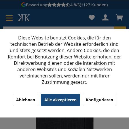
Bewertung
4.8/5
(1127 Kunden)
Diese Website benutzt Cookies, die für den
technischen Betrieb der Website erforderlich sind
Karton suchen
und stets gesetzt werden. Andere Cookies, die den
Komfort bei Benutzung dieser Website erhöhen, der
Kartons bedrucken
Kartons nach Maß
Direktwerbung dienen oder die Interaktion mit
anderen Websites und sozialen Netzwerken
Wein-Geschenkbox strukturgeprägt
vereinfachen sollen, werden nur mit Ihrer
Zustimmung gesetzt.
360x180x90 mm 2er Präsentkarton
strukturgeprägt Schwarz
¹
(9)
4.33/5.00
Ablehnen
Alle akzeptieren
Konfigurieren