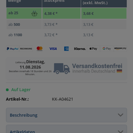
Menge
Stückpreis
(exkl. MwSt.)
ab
25
4,38 € *
3,68 €
ab
500
3,73 € *
3,13 €
ab
1100
3,72 € *
3,13 €
Dienstag,
Lieferung
11.08.2026
Bestellen innerhalb
18 Stunden und 26
Minuten
.
Auf Lager
Artikel-Nr.:
KK-A04621
Beschreibung
Artikeldaten