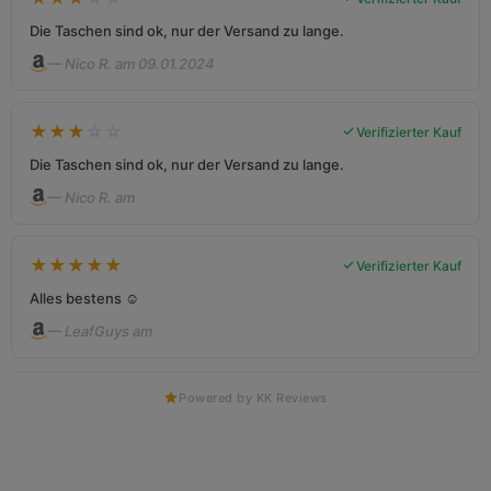
Die Taschen sind ok, nur der Versand zu lange.
— Nico R. am 09.01.2024
★
★
★
☆
☆
Verifizierter Kauf
Die Taschen sind ok, nur der Versand zu lange.
— Nico R. am
★
★
★
★
★
Verifizierter Kauf
Alles bestens ☺️
— LeafGuys am
Powered by KK Reviews