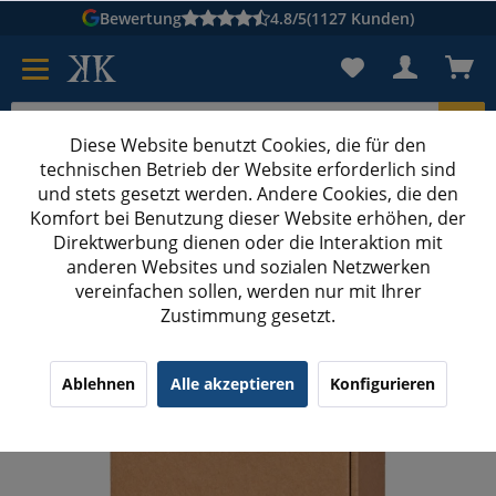
Bewertung
4.8/5
(1127 Kunden)
Diese Website benutzt Cookies, die für den
technischen Betrieb der Website erforderlich sind
Karton suchen
und stets gesetzt werden. Andere Cookies, die den
Komfort bei Benutzung dieser Website erhöhen, der
Kartons bedrucken
Kartons nach Maß
Direktwerbung dienen oder die Interaktion mit
anderen Websites und sozialen Netzwerken
Wein-Geschenkbox glatt & ohne Motiv
vereinfachen sollen, werden nur mit Ihrer
Zustimmung gesetzt.
360x250x90 mm 3er Präsentkarton Natur
¹
(9)
4.33/5.00
Ablehnen
Alle akzeptieren
Konfigurieren