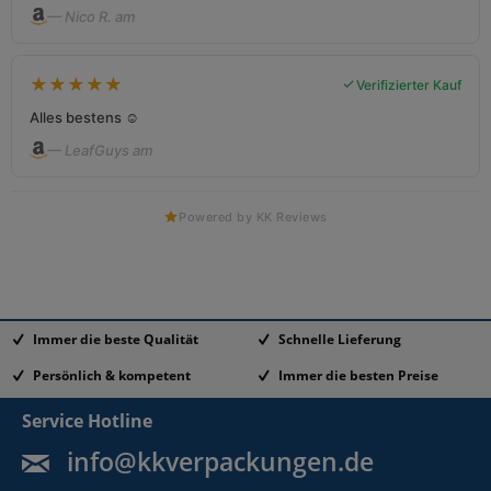
— Nico R. am
★
★
★
★
★
Verifizierter Kauf
Alles bestens ☺️
— LeafGuys am
Powered by KK Reviews
Immer die beste Qualität
Schnelle Lieferung
Persönlich & kompetent
Immer die besten Preise
Service Hotline
info@kkverpackungen.de