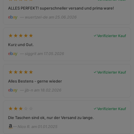
ALLES PERFEKT! superschneller versand und prima ware!
— wuertzel-de am 25.06.2026
★
★
★
★
★
Verifizierter Kauf
Kurz und Gut.
— siggrit am 17.05.2026
★
★
★
★
★
Verifizierter Kauf
Alles Bestens - gerne wieder
— jjb-n am 18.02.2026
★
★
★
☆
☆
Verifizierter Kauf
Die Taschen sind ok, nur der Versand zu lange.
— Nico R. am 01.01.2025