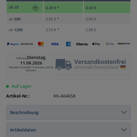
ab
25
4,20 € *
3,53 €
ab
500
3,56 € *
2,99 €
ab
1200
3,55 € *
2,98 €
Dienstag,
Lieferung
11.08.2026
Bestellen innerhalb
12 Stunden und 38
Minuten
.
Auf Lager
Artikel-Nr.:
KK-A04658
Beschreibung
Artikeldaten