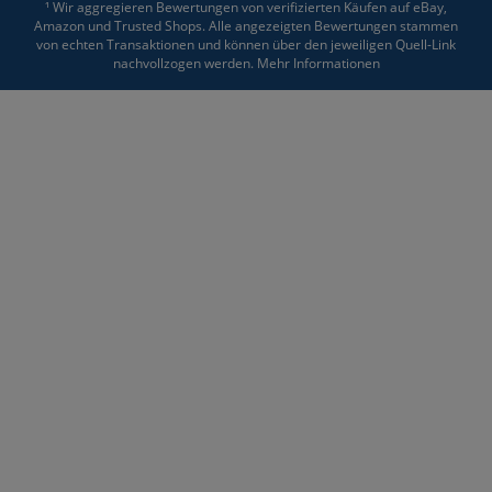
¹ Wir aggregieren Bewertungen von verifizierten Käufen auf eBay,
Amazon und Trusted Shops. Alle angezeigten Bewertungen stammen
von echten Transaktionen und können über den jeweiligen Quell-Link
nachvollzogen werden.
Mehr Informationen