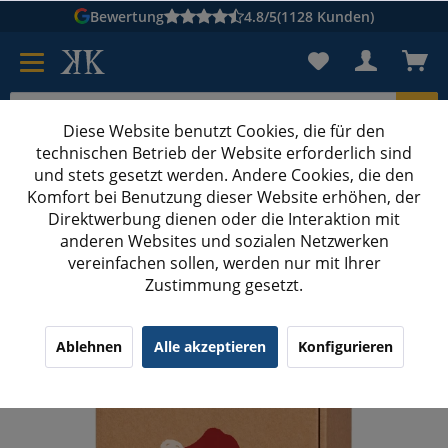
Bewertung
4.8/5
(1128 Kunden)
Diese Website benutzt Cookies, die für den
technischen Betrieb der Website erforderlich sind
Karton suchen
und stets gesetzt werden. Andere Cookies, die den
Komfort bei Benutzung dieser Website erhöhen, der
Kartons bedrucken
Kartons nach Maß
Direktwerbung dienen oder die Interaktion mit
anderen Websites und sozialen Netzwerken
Wein-Geschenkbox mit Motiv
vereinfachen sollen, werden nur mit Ihrer
Zustimmung gesetzt.
360x250x90 mm 3er Präsentkarton
Natur/Rot/Weiß (its x-mas time)
¹
(9)
4.33/5.00
Ablehnen
Alle akzeptieren
Konfigurieren