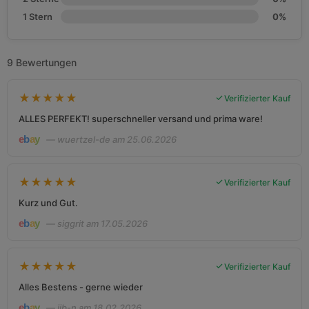
1 Stern
0%
9 Bewertungen
★
★
★
★
★
Verifizierter Kauf
ALLES PERFEKT! superschneller versand und prima ware!
— wuertzel-de am 25.06.2026
★
★
★
★
★
Verifizierter Kauf
Kurz und Gut.
— siggrit am 17.05.2026
★
★
★
★
★
Verifizierter Kauf
Alles Bestens - gerne wieder
— jjb-n am 18.02.2026