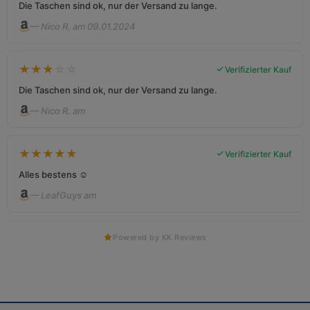
Die Taschen sind ok, nur der Versand zu lange.
— Nico R. am 09.01.2024
★
★
★
☆
☆
Verifizierter Kauf
Die Taschen sind ok, nur der Versand zu lange.
— Nico R. am
★
★
★
★
★
Verifizierter Kauf
Alles bestens ☺️
— LeafGuys am
Powered by KK Reviews