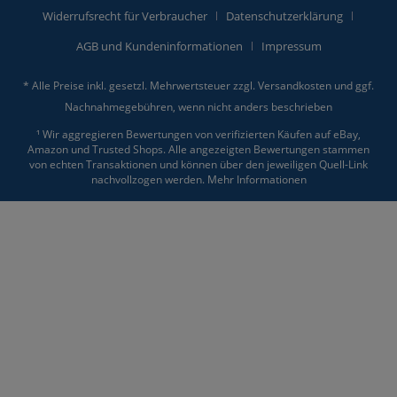
Widerrufsrecht für Verbraucher
Datenschutzerklärung
AGB und Kundeninformationen
Impressum
* Alle Preise inkl. gesetzl. Mehrwertsteuer zzgl.
Versandkosten
und ggf.
Nachnahmegebühren, wenn nicht anders beschrieben
¹ Wir aggregieren Bewertungen von verifizierten Käufen auf eBay,
Amazon und Trusted Shops. Alle angezeigten Bewertungen stammen
von echten Transaktionen und können über den jeweiligen Quell-Link
nachvollzogen werden.
Mehr Informationen