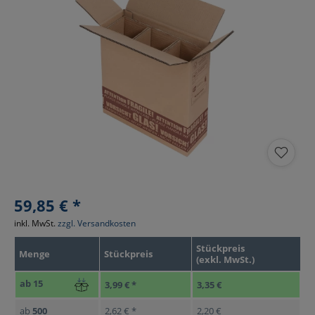
59,85 € *
inkl. MwSt.
zzgl. Versandkosten
Stückpreis
Menge
Stückpreis
(exkl. MwSt.)
ab
15
3,99 € *
3,35 €
ab
500
2,62 € *
2,20 €