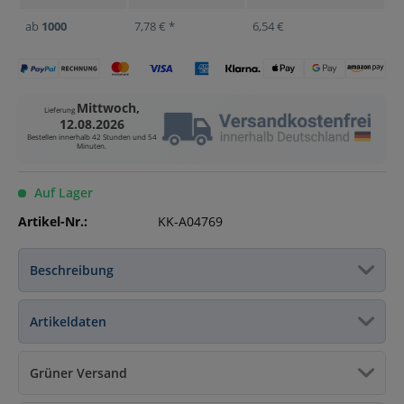
ab
1000
7,78 € *
6,54 €
Mittwoch,
Lieferung
12.08.2026
Bestellen innerhalb
42 Stunden und 54
Minuten
.
Auf Lager
Artikel-Nr.:
KK-A04769
Beschreibung
Artikeldaten
Grüner Versand