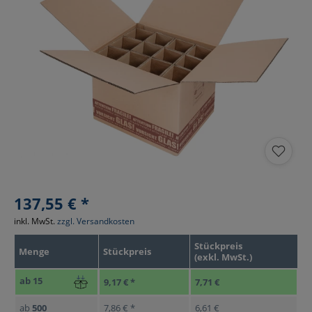
137,55 € *
inkl. MwSt.
zzgl. Versandkosten
Stückpreis
Menge
Stückpreis
(exkl. MwSt.)
ab
15
9,17 € *
7,71 €
ab
500
7,86 € *
6,61 €