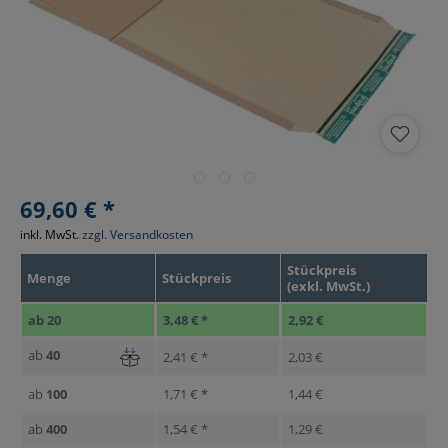
69,60 € *
inkl. MwSt.
zzgl. Versandkosten
Stückpreis
Menge
Stückpreis
(exkl. MwSt.)
ab
20
3,48 € *
2,92 €
ab
40
2,41 € *
2,03 €
ab
100
1,71 € *
1,44 €
ab
400
1,54 € *
1,29 €