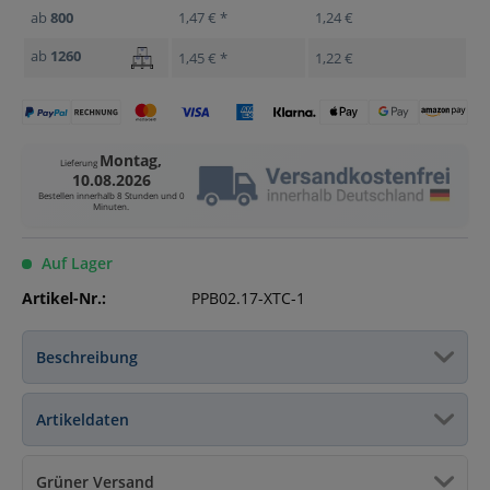
ab
800
1,47 € *
1,24 €
ab
1260
1,45 € *
1,22 €
Montag,
Lieferung
10.08.2026
Bestellen innerhalb
8 Stunden und 0
Minuten
.
Auf Lager
Artikel-Nr.:
PPB02.17-XTC-1
Beschreibung
Artikeldaten
Grüner Versand