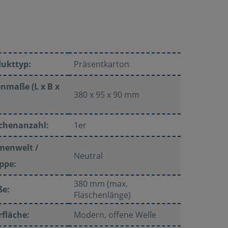
dukttyp:
Präsentkarton
nmaße (L x B x
380 x 95 x 90 mm
schenanzahl:
1er
menwelt /
Neutral
ppe:
380 mm (max.
ße:
Flaschenlänge)
fläche:
Modern, offene Welle