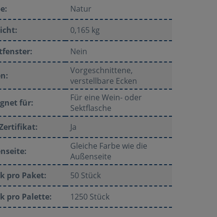
e:
Natur
icht:
0,165 kg
tfenster:
Nein
Vorgeschnittene,
n:
verstellbare Ecken
Für eine Wein- oder
gnet für:
Sektflasche
Zertifikat:
Ja
Gleiche Farbe wie die
nseite:
Außenseite
k pro Paket:
50 Stück
k pro Palette:
1250 Stück