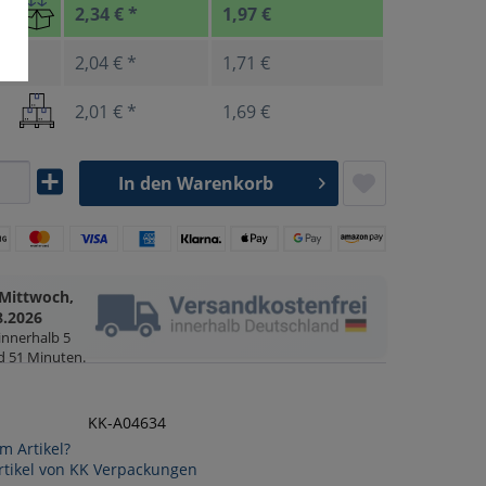
2,34 € *
1,97 €
2,04 € *
1,71 €
2,01 € *
1,69 €
In den
Warenkorb
Mittwoch,
8.2026
 innerhalb
5
d 51 Minuten
.
KK-A04634
m Artikel?
rtikel von KK Verpackungen