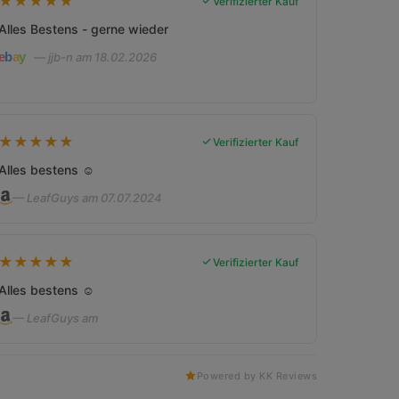
★
★
★
★
★
Verifizierter Kauf
Alles Bestens - gerne wieder
— jjb-n am 18.02.2026
★
★
★
★
★
Verifizierter Kauf
Alles bestens ☺️
— LeafGuys am 07.07.2024
★
★
★
★
★
Verifizierter Kauf
Alles bestens ☺️
— LeafGuys am
Powered by KK Reviews