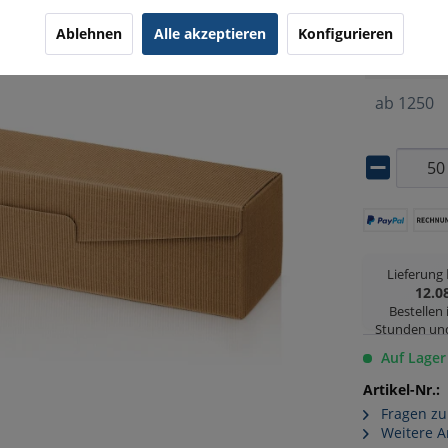
ab
50
Ablehnen
Alle akzeptieren
Konfigurieren
ab
500
ab
1250
Lieferung
12.0
Bestellen
Stunden un
Auf Lager
Artikel-Nr.:
Fragen zu
Weitere A