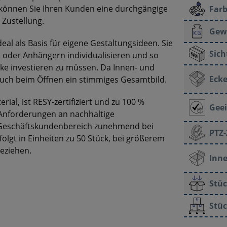
o können Sie Ihren Kunden eine durchgängige
Farb
 Zustellung.
Gew
eal als Basis für eigene Gestaltungsideen. Sie
Sich
 oder Anhängern individualisieren und so
ke investieren zu müssen. Da Innen- und
Ecke
h auch beim Öffnen ein stimmiges Gesamtbild.
ial, ist RESY-zertifiziert und zu 100 %
Geei
 Anforderungen an nachhaltige
 Geschäftskundenbereich zunehmend bei
PTZ-
lgt in Einheiten zu 50 Stück, bei größerem
beziehen.
Inne
Stüc
Stüc