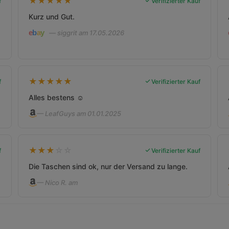
★
★
★
★
★
f
Verifizierter Kauf
Kurz und Gut.
— siggrit am 17.05.2026
★
★
★
★
★
f
Verifizierter Kauf
Alles bestens ☺️
— LeafGuys am 01.01.2025
★
★
★
☆
☆
f
Verifizierter Kauf
Die Taschen sind ok, nur der Versand zu lange.
— Nico R. am