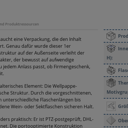
 und Produktressourcen
Pro
aucht eine Verpackung, die den Inhalt
ert. Genau dafür wurde dieser 1er
Inne
struktur auf der Außenseite verleiht der
H):
akter, der bewusst auf aufwendige
u jedem Anlass passt, ob Firmengeschenk,
Fla
t.
The
talterisches Element: Die Wellpappe-
Motivgru
sche Struktur. Durch die vorgeschnittenen,
n unterschiedliche Flaschenlängen bis
Grö
ene Wein- oder Sektflaschen sicheren Halt.
ers praktisch: Er ist PTZ-postgeprüft, DHL-
Ober
gnet. Die portooptimierte Konstruktion