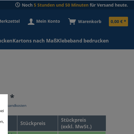
Noch
5 Stunden und 50 Minuten
für Versand heute.
erkzettel
Mein Konto
Warenkorb
0,00 € *
ucken
Kartons nach Maß
Klebeband bedrucken
 € *
l. Versandkosten
bei
Stückpreis
en,
Stückpreis
(exkl. MwSt.)