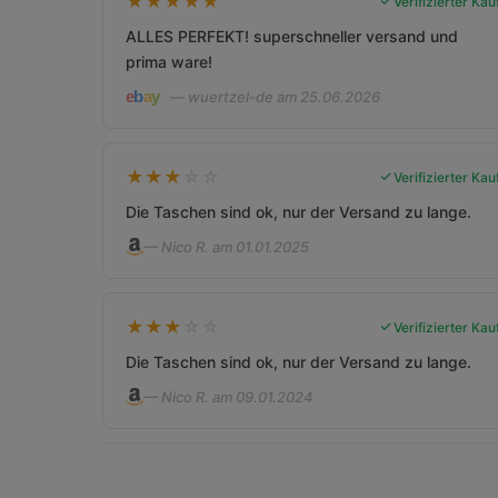
★
★
★
★
★
Verifizierter Kau
ALLES PERFEKT! superschneller versand und
prima ware!
— wuertzel-de am 25.06.2026
★
★
★
☆
☆
Verifizierter Kau
Die Taschen sind ok, nur der Versand zu lange.
— Nico R. am 01.01.2025
★
★
★
☆
☆
Verifizierter Kau
Die Taschen sind ok, nur der Versand zu lange.
— Nico R. am 09.01.2024