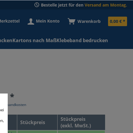
Bestelle jetzt für den
Versand am Montag.
erkzettel
Mein Konto
Warenkorb
0,00 € *
ucken
Kartons nach Maß
Klebeband bedrucken
 € *
l. Versandkosten
bei
Stückpreis
en,
Stückpreis
(exkl. MwSt.)