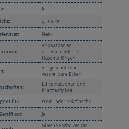
e:
Rot
icht:
0,165 kg
tfenster:
Nein
Anpassbar an
enraum:
unterschiedliche
Flaschenlängen
Vorgeschnittene,
n:
verstellbare Ecken
Edles Aussehen und
nschaften:
Kratzfestigkeit
gnet für:
Wein- oder Sektflasche
Zertifikat:
Ja
Gleiche Farbe wie die
nseite: