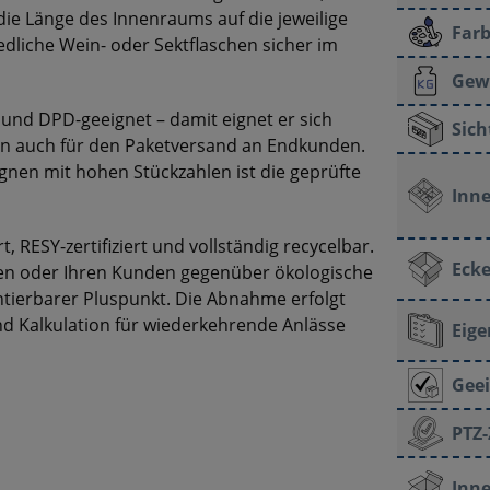
die Länge des Innenraums auf die jeweilige
Farb
dliche Wein- oder Sektflaschen sicher im
Gew
t und DPD-geeignet – damit eignet er sich
Sich
ern auch für den Paketversand an Endkunden.
en mit hohen Stückzahlen ist die geprüfte
Inn
t, RESY-zertifiziert und vollständig recycelbar.
Ecke
egen oder Ihren Kunden gegenüber ökologische
tierbarer Pluspunkt. Die Abnahme erfolgt
nd Kalkulation für wiederkehrende Anlässe
Eige
Geei
PTZ-
Inne