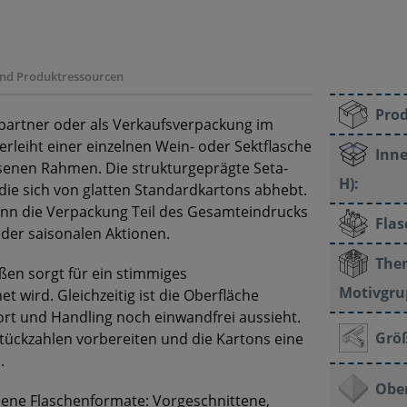
 und Produktressourcen
Pro
partner oder als Verkaufsverpackung im
erleiht einer einzelnen Wein- oder Sektflasche
Inne
senen Rahmen. Die strukturgeprägte Seta-
H):
 die sich von glatten Standardkartons abhebt.
nn die Verpackung Teil des Gesamteindrucks
Fla
oder saisonalen Aktionen.
The
ßen sorgt für ein stimmiges
Motivgru
 wird. Gleichzeitig ist die Oberfläche
ort und Handling noch einwandfrei aussieht.
Grö
Stückzahlen vorbereiten und die Kartons eine
.
Ober
edene Flaschenformate: Vorgeschnittene,