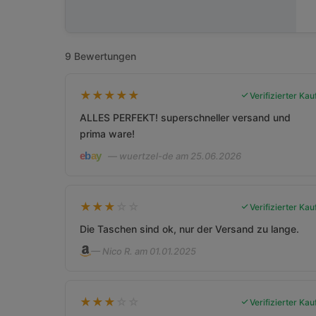
9 Bewertungen
★
★
★
★
★
Verifizierter Kau
ALLES PERFEKT! superschneller versand und
prima ware!
— wuertzel-de am 25.06.2026
★
★
★
☆
☆
Verifizierter Kau
Die Taschen sind ok, nur der Versand zu lange.
— Nico R. am 01.01.2025
★
★
★
☆
☆
Verifizierter Kau