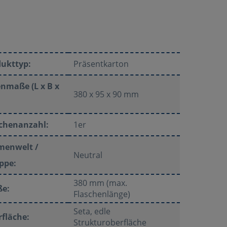
dukttyp:
Präsentkarton
nmaße (L x B x
380 x 95 x 90 mm
schenanzahl:
1er
menwelt /
Neutral
ppe:
380 mm (max.
ße:
Flaschenlänge)
Seta, edle
fläche:
Strukturoberfläche