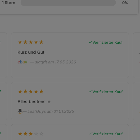
1 Stern
0%
★
★
★
★
★
f
Verifizierter Kauf
Kurz und Gut.
— siggrit am 17.05.2026
★
★
★
★
★
f
Verifizierter Kauf
Alles bestens ☺️
— LeafGuys am 01.01.2025
★
★
★
☆
☆
f
Verifizierter Kauf