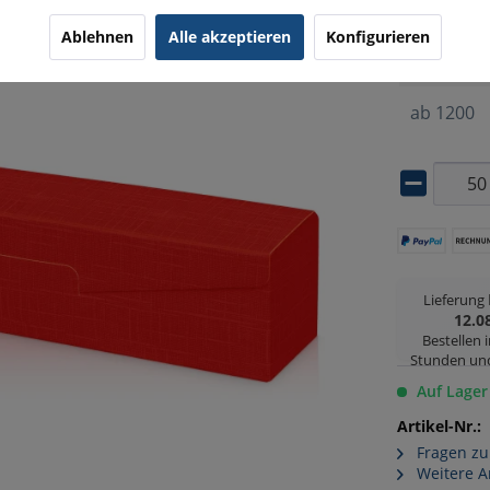
ab
50
Ablehnen
Alle akzeptieren
Konfigurieren
ab
500
ab
1200
Lieferung
12.0
Bestellen 
Stunden un
Auf Lager
Artikel-Nr.:
Fragen zu
Weitere A