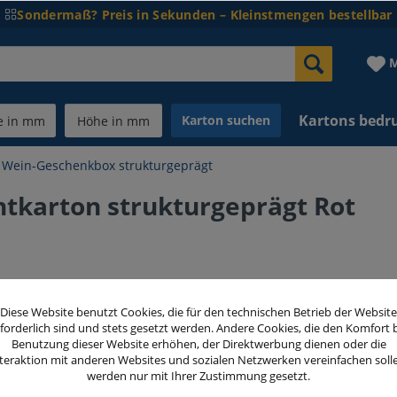
Sondermaß? Preis in Sekunden – Kleinstmengen bestellbar
M
Kartons bedr
Karton suchen
Wein-Geschenkbox strukturgeprägt
tkarton strukturgeprägt Rot
144,00
Diese Website benutzt Cookies, die für den technischen Betrieb der Website
inkl. MwSt.
zzg
forderlich sind und stets gesetzt werden. Andere Cookies, die den Komfort 
Benutzung dieser Website erhöhen, der Direktwerbung dienen oder die
teraktion mit anderen Websites und sozialen Netzwerken vereinfachen soll
Menge
werden nur mit Ihrer Zustimmung gesetzt.