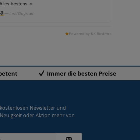
Alles bestens ☺️
— LeafGuys am
Powered by KK Reviews
petent
Immer die besten Preise
 kostenlosen Newsletter und
 Neuigkeit oder Aktion mehr von