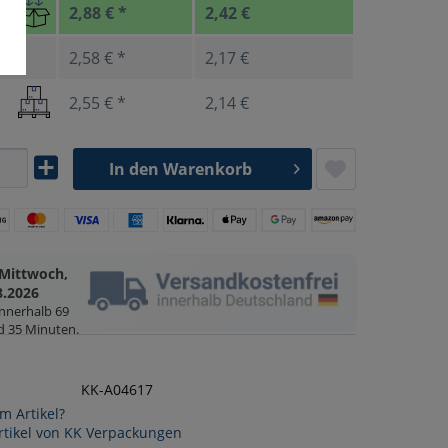
2,88 € *
2,42 €
2,58 € *
2,17 €
2,55 € *
2,14 €
In den
Warenkorb
Mittwoch,
8.2026
innerhalb
69
d 35 Minuten
.
KK-A04617
m Artikel?
rtikel von KK Verpackungen