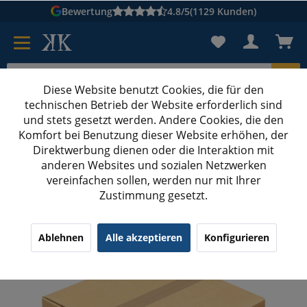
Bewertung
4.8/5
(1129 Kunden)
Diese Website benutzt Cookies, die für den
technischen Betrieb der Website erforderlich sind
Karton suchen
und stets gesetzt werden. Andere Cookies, die den
Komfort bei Benutzung dieser Website erhöhen, der
Kartons bedrucken
Kartons nach Maß
Direktwerbung dienen oder die Interaktion mit
anderen Websites und sozialen Netzwerken
Gefahrgut Kartons
vereinfachen sollen, werden nur mit Ihrer
Zustimmung gesetzt.
390x390x430 mm Gefahrgutkarton
¹
(1)
4.00/5.00
Ablehnen
Alle akzeptieren
Konfigurieren