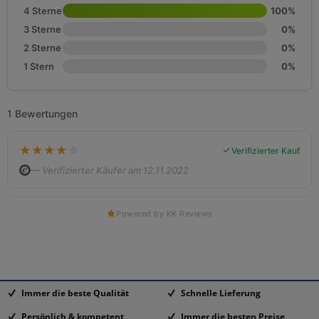
4 Sterne
100%
3 Sterne
0%
2 Sterne
0%
1 Stern
0%
1 Bewertungen
★
★
★
★
☆
Verifizierter Kauf
— Verifizierter Käufer am 12.11.2022
Powered by KK Reviews
Immer die beste Qualität
Schnelle Lieferung
Persönlich & kompetent
Immer die besten Preise