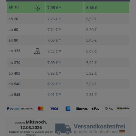
ab
10
7,95 € *
6,68 €
ab
20
7,76 € *
6,52 €
ab
60
7,74 € *
6,50 €
ab
80
7,68 € *
6,45 €
ab
135
7,22 € *
6,07 €
ab
270
7,05 € *
5,92 €
ab
405
6,93 € *
5,82 €
ab
540
6,92 € *
5,82 €
ab
945
6,91 € *
5,81 €
Mittwoch,
Lieferung
12.08.2026
Bestellen innerhalb
45 Stunden und 59
Minuten
.