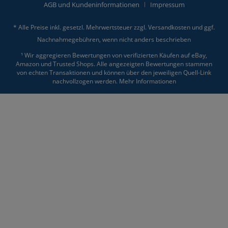
AGB und Kundeninformationen
Impressum
* Alle Preise inkl. gesetzl. Mehrwertsteuer zzgl.
Versandkosten
und ggf.
Nachnahmegebühren, wenn nicht anders beschrieben
¹ Wir aggregieren Bewertungen von verifizierten Käufen auf eBay,
Amazon und Trusted Shops. Alle angezeigten Bewertungen stammen
von echten Transaktionen und können über den jeweiligen Quell-Link
nachvollzogen werden.
Mehr Informationen