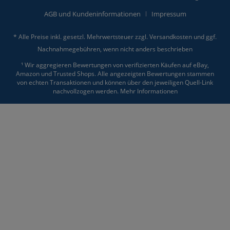
AGB und Kundeninformationen
Impressum
* Alle Preise inkl. gesetzl. Mehrwertsteuer zzgl.
Versandkosten
und ggf.
Nachnahmegebühren, wenn nicht anders beschrieben
¹ Wir aggregieren Bewertungen von verifizierten Käufen auf eBay,
Amazon und Trusted Shops. Alle angezeigten Bewertungen stammen
von echten Transaktionen und können über den jeweiligen Quell-Link
nachvollzogen werden.
Mehr Informationen