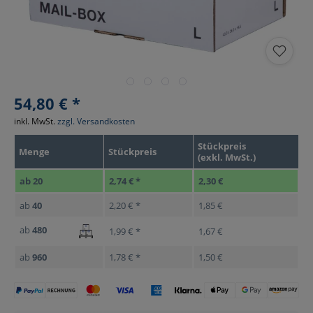
54,80 € *
inkl. MwSt.
zzgl. Versandkosten
Stückpreis
Menge
Stückpreis
(exkl. MwSt.)
ab
20
2,74 € *
2,30 €
ab
40
2,20 € *
1,85 €
ab
480
1,99 € *
1,67 €
ab
960
1,78 € *
1,50 €