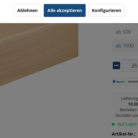
ab
25
Ablehnen
Alle akzeptieren
Konfigurieren
ab
50
ab
500
ab
1000
Lieferun
10.0
Bestellen
Stunden un
Auf Lager
Artikel-Nr.: