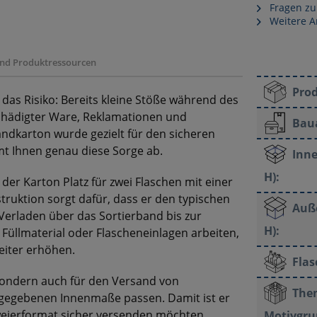
Fragen zu
Weitere A
 und Produktressourcen
Pro
 das Risiko: Bereits kleine Stöße während des
chädigter Ware, Reklamationen und
Bau
ndkarton wurde gezielt für den sicheren
mt Ihnen genau diese Sorge ab.
Inne
H):
er Karton Platz für zwei Flaschen mit einer
ruktion sorgt dafür, dass er den typischen
Auß
Verladen über das Sortierband bis zur
H):
Füllmaterial oder Flascheneinlagen arbeiten,
weiter erhöhen.
Fla
 sondern auch für den Versand von
The
orgegebenen Innenmaße passen. Damit ist er
 Zweierformat sicher versenden möchten.
Motivgru