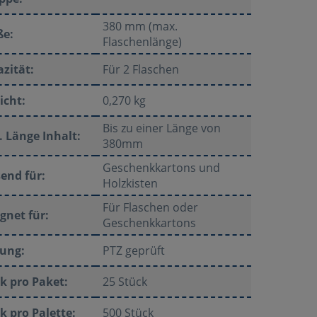
380 mm (max.
ße:
Flaschenlänge)
zität:
Für 2 Flaschen
icht:
0,270 kg
Bis zu einer Länge von
 Länge Inhalt:
380mm
Geschenkkartons und
end für:
Holzkisten
Für Flaschen oder
gnet für:
Geschenkkartons
fung:
PTZ geprüft
k pro Paket:
25 Stück
k pro Palette:
500 Stück