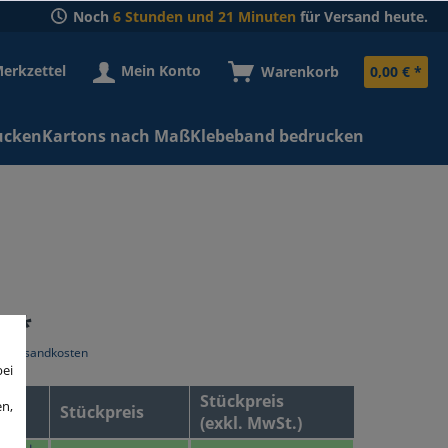
Noch
6 Stunden und 21 Minuten
für Versand heute.
erkzettel
Mein Konto
Warenkorb
0,00 € *
ucken
Kartons nach Maß
Klebeband bedrucken
€ *
l. Versandkosten
bei
Stückpreis
en,
Stückpreis
(exkl. MwSt.)