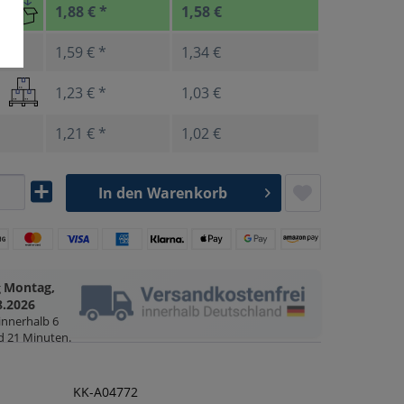
1,88 € *
1,58 €
1,59 € *
1,34 €
1,23 € *
1,03 €
1,21 € *
1,02 €
In den
Warenkorb
Montag,
g
8.2026
 innerhalb
6
d 21 Minuten
.
KK-A04772