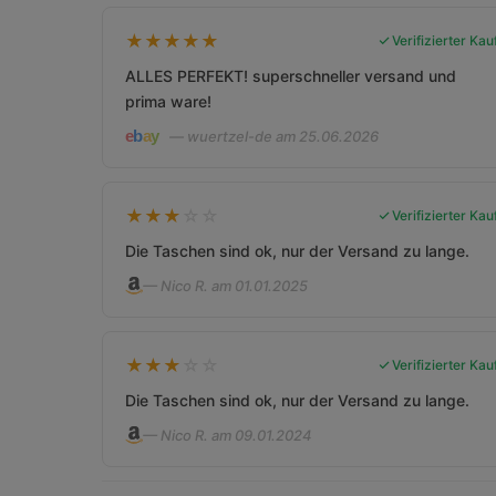
★
★
★
★
★
Verifizierter Kau
ALLES PERFEKT! superschneller versand und
prima ware!
— wuertzel-de am 25.06.2026
★
★
★
☆
☆
Verifizierter Kau
Die Taschen sind ok, nur der Versand zu lange.
— Nico R. am 01.01.2025
★
★
★
☆
☆
Verifizierter Kau
Die Taschen sind ok, nur der Versand zu lange.
— Nico R. am 09.01.2024