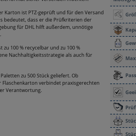
er Karton ist PTZ-geprüft und für den Versand
Grö
 bedeutet, dass er die Prüfkriterien der
mgebung für DHL hilft außerdem, unnötige
Kapa
.
Gew
st zu 100 % recycelbar und zu 100 %
ene Nachhaltigkeitsstrategie als auch für
Max.
Pass
Paletten zu 500 Stück geliefert. Ob
r Flaschenkarton verbindet praxisgerechten
her Verantwortung.
Geei
Prü
Stüc
Stüc