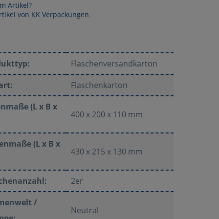
m Artikel?
rtikel von KK Verpackungen
dukttyp:
Flaschenversandkarton
art:
Flaschenkarton
nmaße (L x B x
400 x 200 x 110 mm
enmaße (L x B x
430 x 215 x 130 mm
schenanzahl:
2er
menwelt /
Neutral
ppe: