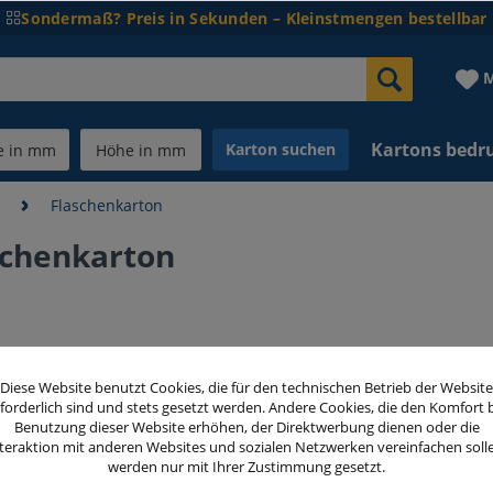
Sondermaß? Preis in Sekunden – Kleinstmengen bestellbar
M
Kartons bedr
Karton suchen
n
Flaschenkarton
schenkarton
47,00 
Diese Website benutzt Cookies, die für den technischen Betrieb der Website
inkl. MwSt.
zzg
forderlich sind und stets gesetzt werden. Andere Cookies, die den Komfort 
Benutzung dieser Website erhöhen, der Direktwerbung dienen oder die
teraktion mit anderen Websites und sozialen Netzwerken vereinfachen soll
Menge
werden nur mit Ihrer Zustimmung gesetzt.