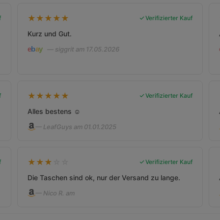
★
★
★
★
★
f
Verifizierter Kauf
Kurz und Gut.
— siggrit am 17.05.2026
★
★
★
★
★
f
Verifizierter Kauf
Alles bestens ☺️
— LeafGuys am 01.01.2025
★
★
★
☆
☆
f
Verifizierter Kauf
Die Taschen sind ok, nur der Versand zu lange.
— Nico R. am