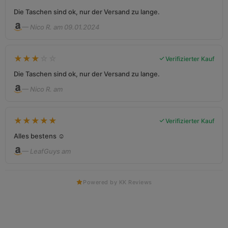
Die Taschen sind ok, nur der Versand zu lange.
— Nico R. am 09.01.2024
★
★
★
☆
☆
Verifizierter Kauf
Die Taschen sind ok, nur der Versand zu lange.
— Nico R. am
★
★
★
★
★
Verifizierter Kauf
Alles bestens ☺️
— LeafGuys am
Powered by KK Reviews