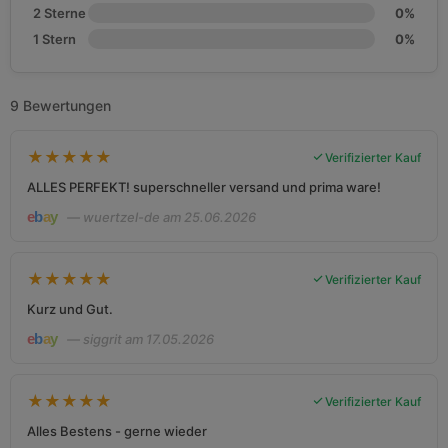
2 Sterne
0%
1 Stern
0%
9 Bewertungen
★
★
★
★
★
Verifizierter Kauf
ALLES PERFEKT! superschneller versand und prima ware!
— wuertzel-de am 25.06.2026
★
★
★
★
★
Verifizierter Kauf
Kurz und Gut.
— siggrit am 17.05.2026
★
★
★
★
★
Verifizierter Kauf
Alles Bestens - gerne wieder