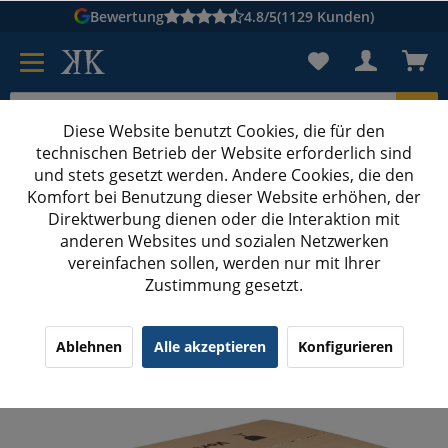
Bewertung
4.8/5
(1129 Kunden)
Diese Website benutzt Cookies, die für den
technischen Betrieb der Website erforderlich sind
Karton suchen
und stets gesetzt werden. Andere Cookies, die den
Komfort bei Benutzung dieser Website erhöhen, der
Kartons bedrucken
Kartons nach Maß
Direktwerbung dienen oder die Interaktion mit
anderen Websites und sozialen Netzwerken
Flaschenkarton
vereinfachen sollen, werden nur mit Ihrer
Zustimmung gesetzt.
400x280x220 mm 6er Flaschenkarton
¹
(9)
4.33/5.00
Ablehnen
Alle akzeptieren
Konfigurieren