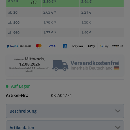
ab
10
3,50 € *
2,94 €
ab
20
2,63 € *
2,21 €
ab
500
1,79 € *
1,50 €
ab
960
1,77 € *
1,49 €
Mittwoch,
Lieferung
12.08.2026
Bestellen innerhalb
25 Stunden und 1
Minute
.
Auf Lager
Artikel-Nr.:
KK-A04774
Beschreibung
Artikeldaten