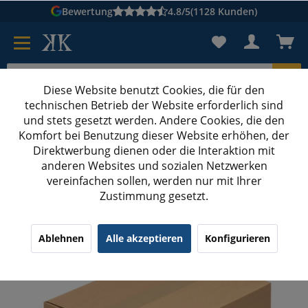
Bewertung
4.8/5
(1128 Kunden)
Diese Website benutzt Cookies, die für den
technischen Betrieb der Website erforderlich sind
Karton suchen
und stets gesetzt werden. Andere Cookies, die den
Komfort bei Benutzung dieser Website erhöhen, der
Kartons bedrucken
Kartons nach Maß
Direktwerbung dienen oder die Interaktion mit
anderen Websites und sozialen Netzwerken
GLS Paketklasse M
vereinfachen sollen, werden nur mit Ihrer
Zustimmung gesetzt.
400x300x400 mm einwellige Kartons (Außenmaß)
¹
(6)
5.00/5.00
Ablehnen
Alle akzeptieren
Konfigurieren