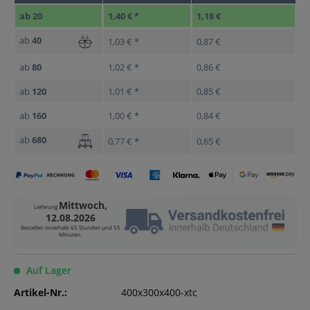
ab
20
1,40 € *
1,18 €
ab
40
1,03 € *
0,87 €
ab
80
1,02 € *
0,86 €
ab
120
1,01 € *
0,85 €
ab
160
1,00 € *
0,84 €
ab
680
0,77 € *
0,65 €
Mittwoch,
Lieferung
12.08.2026
Bestellen innerhalb
65 Stunden und 55
Minuten
.
Auf Lager
Artikel-Nr.:
400x300x400-xtc