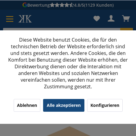
Bewertung
4.8/5
(1129 Kunden)
Diese Website benutzt Cookies, die für den
technischen Betrieb der Website erforderlich sind
Karton suchen
und stets gesetzt werden. Andere Cookies, die den
Komfort bei Benutzung dieser Website erhöhen, der
Kartons bedrucken
Kartons nach Maß
Direktwerbung dienen oder die Interaktion mit
anderen Websites und sozialen Netzwerken
Quadratische Kartons bedrucken
vereinfachen sollen, werden nur mit Ihrer
Zustimmung gesetzt.
400x400x100 mm einwellige Kartons quadratisch
mit Digitaldruck
¹
(13)
4.54/5.00
Ablehnen
Alle akzeptieren
Konfigurieren