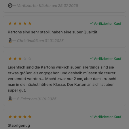
— Verifizierter Käufer am 25.07.2025
★
★
★
★
★
Verifizierter Kauf
Kartons sind sehr stabil, haben eine super Qualität.
— Christina93 am 01.01.2025
★
★
★
☆
☆
Verifizierter Kauf
Eigentlich sind die Kartons wirklich super, allerdings sind sie
etwas größer, als angegeben und deshalb müssen sie teurer
versendet werden... Macht zwar nur 2 cm, aber damit rutscht
man in die nächst höhere Klasse. Der Karton an sich ist aber
super gut.
— S.Ecker am 01.01.2025
★
★
★
★
★
Verifizierter Kauf
Stabil genug