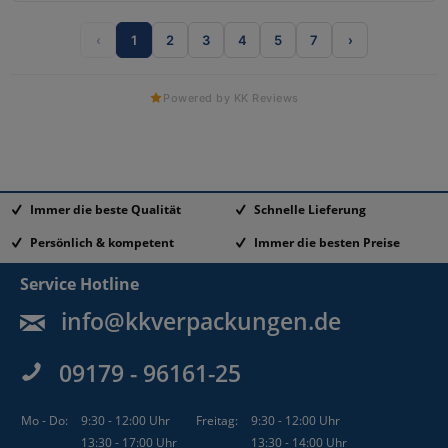
‹
1
2
3
4
5
7
›
Powered by KK Reviews
Immer die beste Qualität
Schnelle Lieferung
Persönlich & kompetent
Immer die besten Preise
Service Hotline
info@kkverpackungen.de
09179 - 96161-25
Mo - Do:
9:30 - 12:00 Uhr
Freitag:
9:30 - 12:00 Uhr
13:30 - 17:00 Uhr
13:30 - 14:00 Uhr