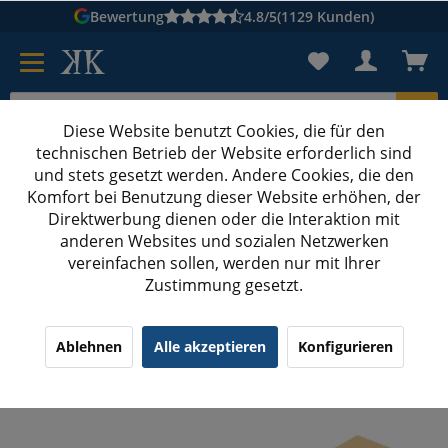
Bewertung
4.8/5
(1129 Kunden)
Diese Website benutzt Cookies, die für den
technischen Betrieb der Website erforderlich sind
Karton suchen
und stets gesetzt werden. Andere Cookies, die den
Komfort bei Benutzung dieser Website erhöhen, der
Kartons bedrucken
Kartons nach Maß
Direktwerbung dienen oder die Interaktion mit
anderen Websites und sozialen Netzwerken
Lange Kartons bedrucken
vereinfachen sollen, werden nur mit Ihrer
Zustimmung gesetzt.
450x75x75 mm einwellige Faltschachtel mit
Digitaldruck
¹
(57)
4.88/5.00
Ablehnen
Alle akzeptieren
Konfigurieren