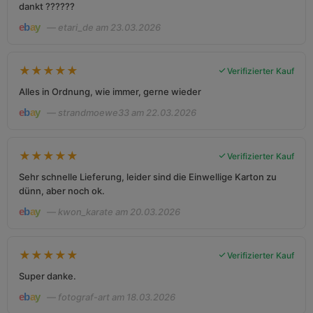
dankt ??????
— etari_de am 23.03.2026
★
★
★
★
★
Verifizierter Kauf
Alles in Ordnung, wie immer, gerne wieder
— strandmoewe33 am 22.03.2026
★
★
★
★
★
Verifizierter Kauf
Sehr schnelle Lieferung, leider sind die Einwellige Karton zu
dünn, aber noch ok.
— kwon_karate am 20.03.2026
★
★
★
★
★
Verifizierter Kauf
Super danke.
— fotograf-art am 18.03.2026