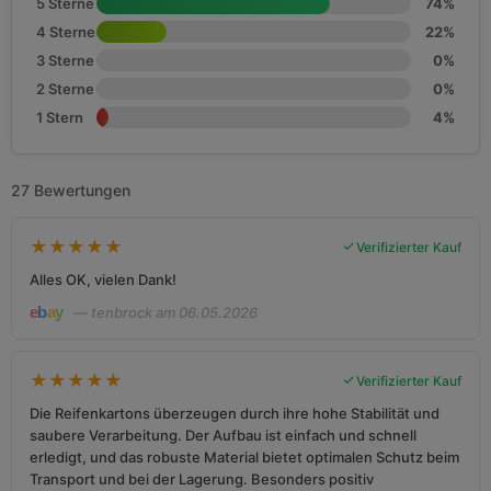
5 Sterne
74%
4 Sterne
22%
3 Sterne
0%
2 Sterne
0%
1 Stern
4%
27 Bewertungen
★
★
★
★
★
Verifizierter Kauf
Alles OK, vielen Dank!
— tenbrock am 06.05.2026
★
★
★
★
★
Verifizierter Kauf
Die Reifenkartons überzeugen durch ihre hohe Stabilität und
saubere Verarbeitung. Der Aufbau ist einfach und schnell
erledigt, und das robuste Material bietet optimalen Schutz beim
Transport und bei der Lagerung. Besonders positiv