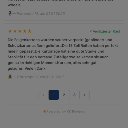
wheels.
— Fernando M. am 01.01.2025
★
★
★
★
★
Verifizierter Kauf
Die Felgenkartons wurden sauber verpackt (gebändert und
Schutzkarton außen) geliefert.Die 18 Zoll Reifen haben perfekt
hinein gepasst.Die Kartonage hat eine gute Stärke und
Stabilität für den Versand.Zufälligerweise kamen sie auch
genau im richtigen Moment.Kurzum, alles sehr gut
gelaufen!Vielen Dank
— Christoph S. am 01.01.2025
‹
1
2
3
›
Powered by KK Reviews