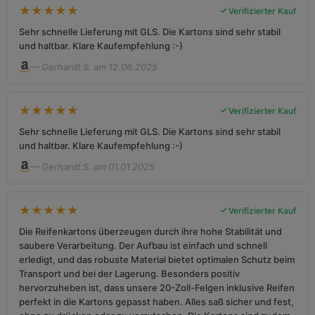
★
★
★
★
★
Verifizierter Kauf
Sehr schnelle Lieferung mit GLS. Die Kartons sind sehr stabil
und haltbar. Klare Kaufempfehlung :-)
— Gerhardt S. am 12.06.2025
★
★
★
★
★
Verifizierter Kauf
Sehr schnelle Lieferung mit GLS. Die Kartons sind sehr stabil
und haltbar. Klare Kaufempfehlung :-)
— Gerhardt S. am 01.01.2025
★
★
★
★
★
Verifizierter Kauf
Die Reifenkartons überzeugen durch ihre hohe Stabilität und
saubere Verarbeitung. Der Aufbau ist einfach und schnell
erledigt, und das robuste Material bietet optimalen Schutz beim
Transport und bei der Lagerung. Besonders positiv
hervorzuheben ist, dass unsere 20-Zoll-Felgen inklusive Reifen
perfekt in die Kartons gepasst haben. Alles saß sicher und fest,