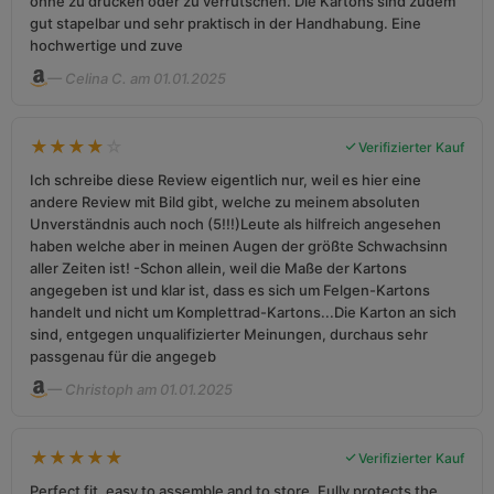
ohne zu drücken oder zu verrutschen. Die Kartons sind zudem
gut stapelbar und sehr praktisch in der Handhabung. Eine
hochwertige und zuve
— Celina C. am 01.01.2025
★
★
★
★
☆
Verifizierter Kauf
Ich schreibe diese Review eigentlich nur, weil es hier eine
andere Review mit Bild gibt, welche zu meinem absoluten
Unverständnis auch noch (5!!!)Leute als hilfreich angesehen
haben welche aber in meinen Augen der größte Schwachsinn
aller Zeiten ist! -Schon allein, weil die Maße der Kartons
angegeben ist und klar ist, dass es sich um Felgen-Kartons
handelt und nicht um Komplettrad-Kartons...Die Karton an sich
sind, entgegen unqualifizierter Meinungen, durchaus sehr
passgenau für die angegeb
— Christoph am 01.01.2025
★
★
★
★
★
Verifizierter Kauf
Perfect fit, easy to assemble and to store. Fully protects the