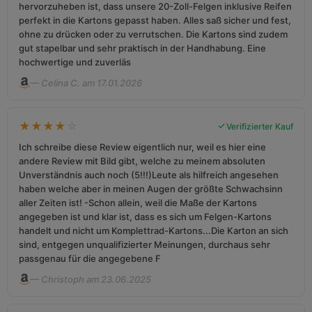
hervorzuheben ist, dass unsere 20-Zoll-Felgen inklusive Reifen
perfekt in die Kartons gepasst haben. Alles saß sicher und fest,
ohne zu drücken oder zu verrutschen. Die Kartons sind zudem
gut stapelbar und sehr praktisch in der Handhabung. Eine
hochwertige und zuverläs
— Celina C. am 17.01.2026
★
★
★
★
☆
Verifizierter Kauf
Ich schreibe diese Review eigentlich nur, weil es hier eine
andere Review mit Bild gibt, welche zu meinem absoluten
Unverständnis auch noch (5!!!)Leute als hilfreich angesehen
haben welche aber in meinen Augen der größte Schwachsinn
aller Zeiten ist! -Schon allein, weil die Maße der Kartons
angegeben ist und klar ist, dass es sich um Felgen-Kartons
handelt und nicht um Komplettrad-Kartons...Die Karton an sich
sind, entgegen unqualifizierter Meinungen, durchaus sehr
passgenau für die angegebene F
— Christoph am 23.06.2025