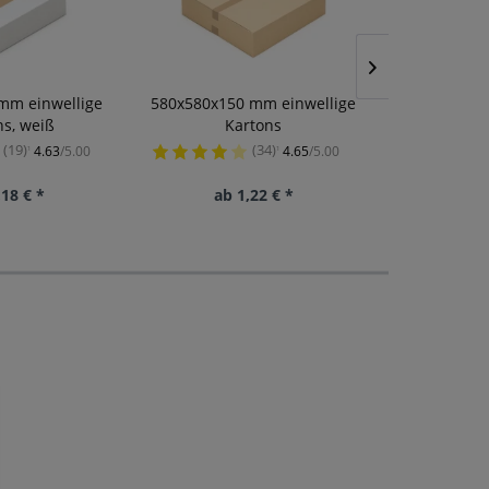
mm einwellige
580x580x150 mm einwellige
305x220x4
ns, weiß
Kartons
Ka
(19)
(34)
4.63
/5.00
4.65
/5.00
¹
¹
,18 € *
ab 1,22 € *
ab 