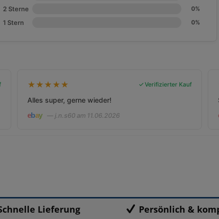
2 Sterne
0%
1 Stern
0%
★
★
★
★
★
f
Verifizierter Kauf
Alles super, gerne wieder!
— j.n.s60 am 11.06.2026
Schnelle Lieferung
Persönlich & kom