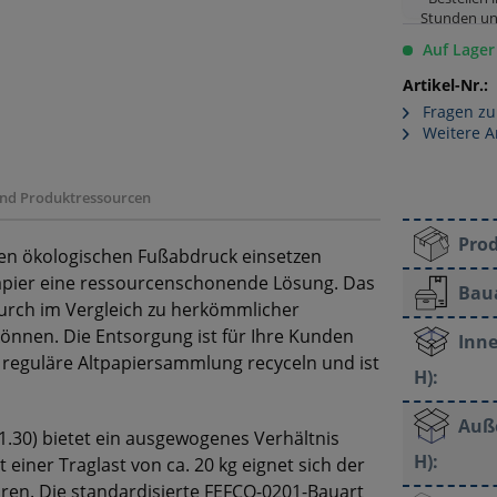
Stunden un
Auf Lager
Artikel-Nr.:
Fragen zu
Weitere A
 und Produktressourcen
Pro
en ökologischen Fußabdruck einsetzen
papier eine ressourcenschonende Lösung. Das
Bau
durch im Vergleich zu herkömmlicher
önnen. Die Entsorgung ist für Ihre Kunden
Inne
e reguläre Altpapiersammlung recyceln und ist
H):
Auß
 1.30) bietet ein ausgewogenes Verhältnis
H):
 einer Traglast von ca. 20 kg eignet sich der
ren. Die standardisierte FEFCO-0201-Bauart