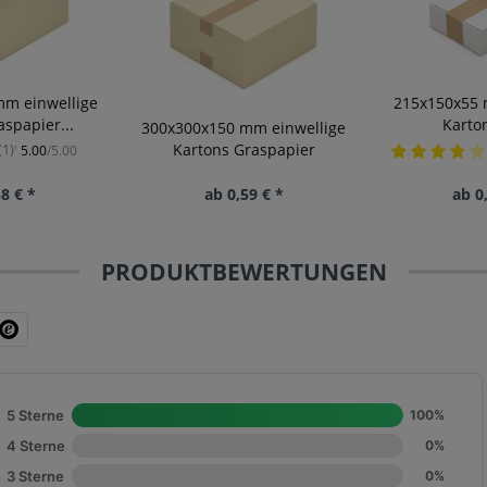
m einwellige
215x150x55 
spapier...
Karto
300x300x150 mm einwellige
Kartons Graspapier
(1)
5.00
/5.00
¹
8 € *
ab 0,59 € *
ab 0
PRODUKTBEWERTUNGEN
5 Sterne
100%
4 Sterne
0%
3 Sterne
0%