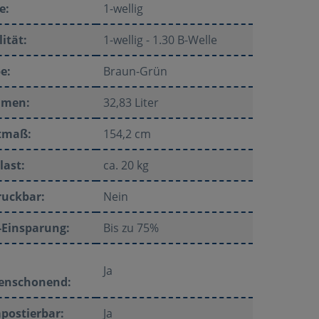
e:
1-wellig
ität:
1-wellig - 1.30 B-Welle
e:
Braun-Grün
umen:
32,83 Liter
tmaß:
154,2 cm
last:
ca. 20 kg
ruckbar:
Nein
-Einsparung:
Bis zu 75%
Ja
enschonend:
postierbar:
Ja