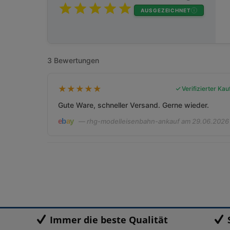
AUSGEZEICHNET
3 Bewertungen
★
★
★
★
★
Verifizierter Kau
Gute Ware, schneller Versand. Gerne wieder.
— rhg-modelleisenbahn-ankauf am 29.06.2026
Immer die beste Qualität