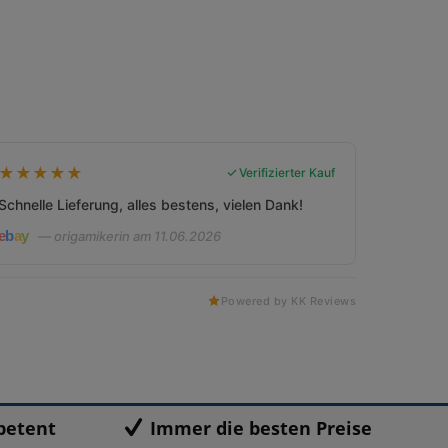
★
★
★
★
★
Verifizierter Kauf
Schnelle Lieferung, alles bestens, vielen Dank!
— origamikerin am 11.06.2026
Powered by KK Reviews
petent
Immer die besten Preise