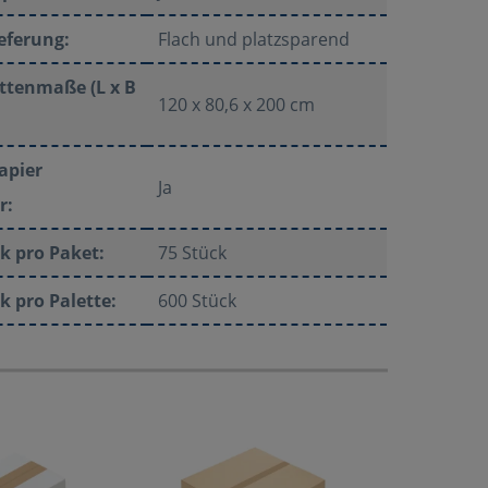
eferung:
Flach und platzsparend
ttenmaße (L x B
120 x 80,6 x 200 cm
apier
Ja
r:
k pro Paket:
75 Stück
k pro Palette:
600 Stück