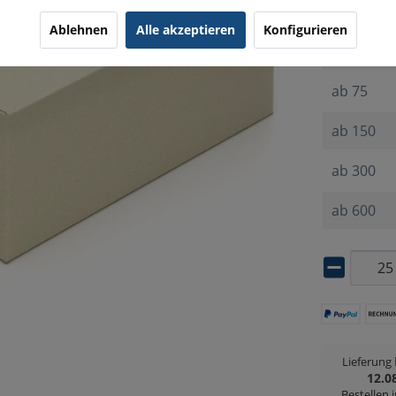
ab
25
Ablehnen
Alle akzeptieren
Konfigurieren
ab
50
ab
75
ab
150
ab
300
ab
600
Lieferung
12.0
Bestellen 