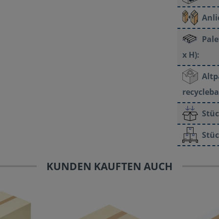
Anli
Pale
x H):
Altp
recycleba
Stüc
Stüc
KUNDEN KAUFTEN AUCH