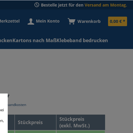
Bestelle jetzt für den
Versand am Montag.
erkzettel
Mein Konto
Warenkorb
0,00 € *
ucken
Kartons nach Maß
Klebeband bedrucken
€ *
l. Versandkosten
bei
Stückpreis
en,
Stückpreis
(exkl. MwSt.)