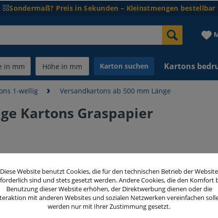
Sondermaß? Preis in Sekunden – Kleinstmengen bestellbar
M
Kartons bedr
Karton suchen
ons 1-wellig
Versandkartons ab 500 mm Länge
ge Kartons Graspapier
34,00 
Diese Website benutzt Cookies, die für den technischen Betrieb der Website
inkl. MwSt.
zzg
forderlich sind und stets gesetzt werden. Andere Cookies, die den Komfort 
Benutzung dieser Website erhöhen, der Direktwerbung dienen oder die
teraktion mit anderen Websites und sozialen Netzwerken vereinfachen soll
Menge
werden nur mit Ihrer Zustimmung gesetzt.