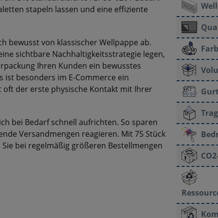
Well
letten stapeln lassen und eine effiziente
Qual
ch bewusst von klassischer Wellpappe ab.
Farb
ine sichtbare Nachhaltigkeitsstrategie legen,
 Verpackung Ihren Kunden ein bewusstes
Vol
as ist besonders im E-Commerce ein
 oft der erste physische Kontakt mit Ihrer
Gur
Trag
ich bei Bedarf schnell aufrichten. So sparen
kende Versandmengen reagieren. Mit 75 Stück
Bed
n Sie bei regelmäßig größeren Bestellmengen
CO2
Ressourc
Kom