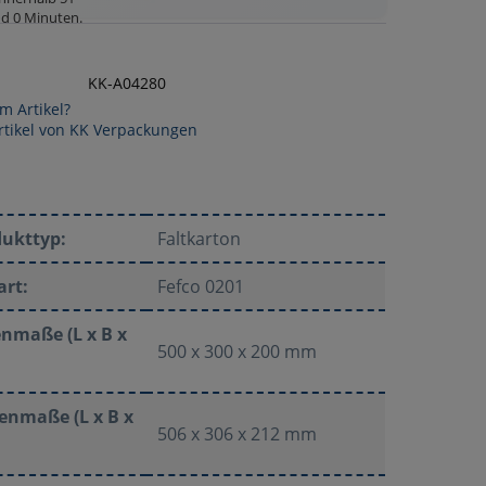
d 0 Minuten
.
KK-A04280
m Artikel?
rtikel von KK Verpackungen
dukttyp:
Faltkarton
art:
Fefco 0201
nmaße (L x B x
500 x 300 x 200 mm
enmaße (L x B x
506 x 306 x 212 mm