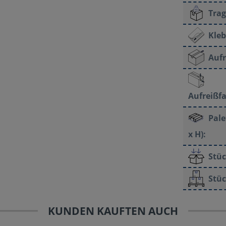
Trag
Kleb
Aufr
Aufreißf
Pale
x H):
Stüc
Stüc
KUNDEN KAUFTEN AUCH