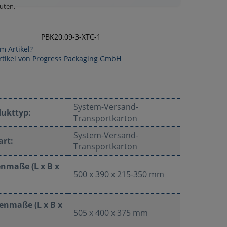
uten
.
PBK20.09-3-XTC-1
m Artikel?
rtikel von Progress Packaging GmbH
System-Versand-
dukttyp:
Transportkarton
System-Versand-
art:
Transportkarton
nmaße (L x B x
500 x 390 x 215-350 mm
enmaße (L x B x
505 x 400 x 375 mm