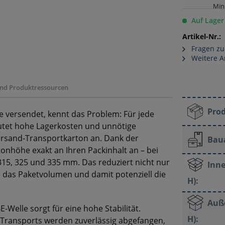
Min
Auf Lager
Artikel-Nr.:
Fragen zu
Weitere A
 und Produktressourcen
Pro
 versendet, kennt das Problem: Für jede
utet hohe Lagerkosten und unnötige
ersand-Transportkarton an. Dank der
Bau
onhöhe exakt an Ihren Packinhalt an – bei
, 315, 325 und 335 mm. Das reduziert nicht nur
Inne
h das Paketvolumen und damit potenziell die
H):
Auß
E-Welle sorgt für eine hohe Stabilität.
H):
Transports werden zuverlässig abgefangen,