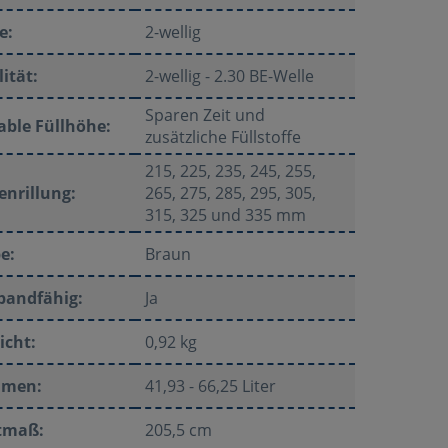
e:
2-wellig
ität:
2-wellig - 2.30 BE-Welle
Sparen Zeit und
able Füllhöhe:
zusätzliche Füllstoffe
215, 225, 235, 245, 255,
nrillung:
265, 275, 285, 295, 305,
315, 325 und 335 mm
e:
Braun
bandfähig:
Ja
icht:
0,92 kg
umen:
41,93 - 66,25 Liter
tmaß:
205,5 cm