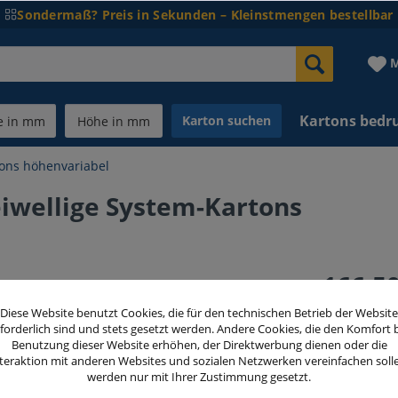
Sondermaß? Preis in Sekunden – Kleinstmengen bestellbar
M
Kartons bedr
Karton suchen
ons höhenvariabel
wellige System-Kartons
166,50
inkl. MwSt.
zzg
Diese Website benutzt Cookies, die für den technischen Betrieb der Website
forderlich sind und stets gesetzt werden. Andere Cookies, die den Komfort 
Benutzung dieser Website erhöhen, der Direktwerbung dienen oder die
teraktion mit anderen Websites und sozialen Netzwerken vereinfachen soll
Menge
werden nur mit Ihrer Zustimmung gesetzt.