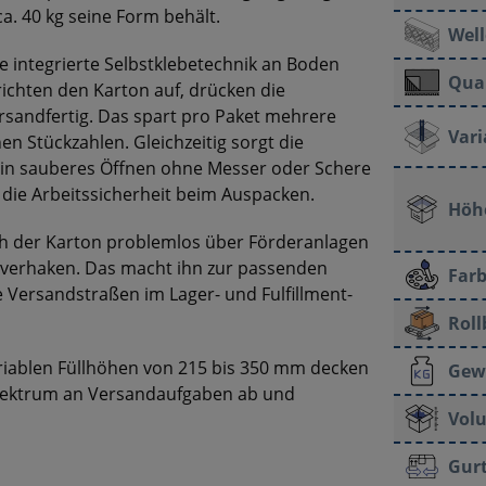
a. 40 kg seine Form behält.
Well
ie integrierte Selbstklebetechnik an Boden
Qual
ichten den Karton auf, drücken die
rsandfertig. Das spart pro Paket mehrere
Vari
n Stückzahlen. Gleichzeitig sorgt die
ein sauberes Öffnen ohne Messer oder Schere
 die Arbeitssicherheit beim Auspacken.
Höhe
ich der Karton problemlos über Förderanlagen
 verhaken. Das macht ihn zur passenden
Farb
e Versandstraßen im Lager- und Fulfillment-
Roll
iablen Füllhöhen von 215 bis 350 mm decken
Gew
 Spektrum an Versandaufgaben ab und
Vol
Gur