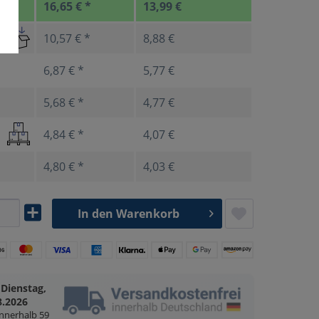
16,65 € *
13,99 €
10,57 € *
8,88 €
6,87 € *
5,77 €
5,68 € *
4,77 €
4,84 € *
4,07 €
4,80 € *
4,03 €
In den
Warenkorb
Dienstag,
g
8.2026
innerhalb
59