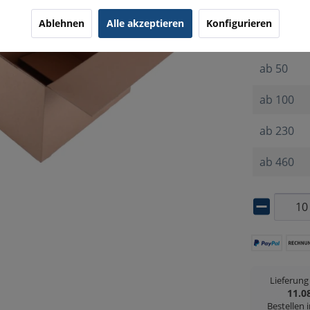
ab
10
Ablehnen
Alle akzeptieren
Konfigurieren
ab
20
ab
50
ab
100
ab
230
ab
460
Lieferun
11.0
Bestellen 