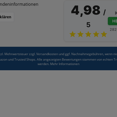
ndeninformationen
4,98
/
klären
H
5
282
etzl. Mehrwertsteuer zzgl.
Versandkosten
und ggf. Nachnahmegebühren, wenn nic
Amazon und Trusted Shops. Alle angezeigten Bewertungen stammen von echten Tra
werden.
Mehr Informationen