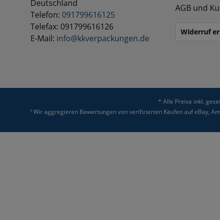
Deutschland
AGB und Ku
Telefon:
091799616125
Telefax: 091799616126
Widerruf er
E-Mail:
info@kkverpackungen.de
* Alle Preise inkl. ges
¹ Wir aggregieren Bewertungen von verifizierten Käufen auf eBay, 