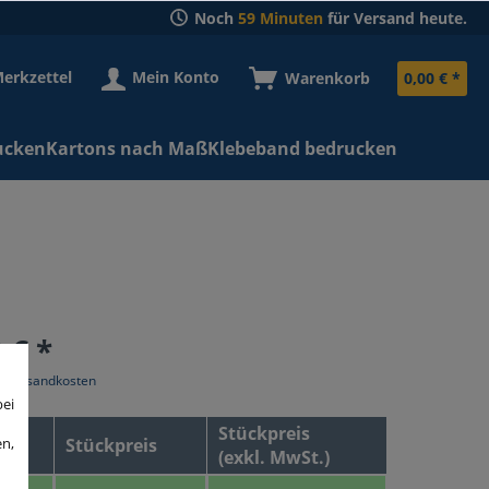
Noch
59 Minuten
für Versand heute.
erkzettel
Mein Konto
Warenkorb
0,00 € *
ucken
Kartons nach Maß
Klebeband bedrucken
 € *
l. Versandkosten
bei
Stückpreis
en,
Stückpreis
(exkl. MwSt.)