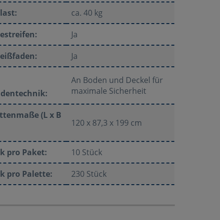
last:
ca. 40 kg
estreifen:
Ja
eißfaden:
Ja
An Boden und Deckel für
maximale Sicherheit
adentechnik:
ttenmaße (L x B
120 x 87,3 x 199 cm
k pro Paket:
10 Stück
k pro Palette:
230 Stück