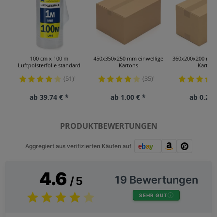
100 cm x 100 m
450x350x250 mm einwellige
360x200x200 mm 
Luftpolsterfolie standard
Kartons
Kartons
(51)
(35)
¹
¹
ab 39,74 € *
ab 1,00 € *
ab 0,25 
PRODUKTBEWERTUNGEN
Aggregiert aus verifizierten Käufen auf
4.6
19 Bewertungen
/ 5
SEHR GUT