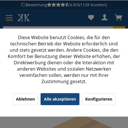
Bewertung
4.8/5
(1128 Kunden)
Diese Website benutzt Cookies, die für den
technischen Betrieb der Website erforderlich sind
Karton suchen
und stets gesetzt werden. Andere Cookies, die den
Komfort bei Benutzung dieser Website erhöhen, der
Kartons bedrucken
Kartons nach Maß
Direktwerbung dienen oder die Interaktion mit
anderen Websites und sozialen Netzwerken
Versandkartons ab 500 mm Länge
vereinfachen sollen, werden nur mit Ihrer
Zustimmung gesetzt.
575x300x300 mm einwellige Kartons
¹
(19)
4.58/5.00
Ablehnen
Alle akzeptieren
Konfigurieren