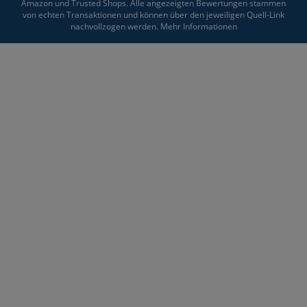
Amazon und Trusted Shops. Alle angezeigten Bewertungen stammen
von echten Transaktionen und können über den jeweiligen Quell-Link
nachvollzogen werden.
Mehr Informationen