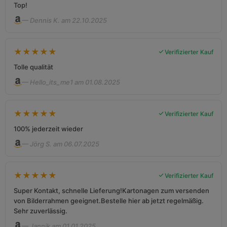
Top!
— Dennis K. am 22.10.2025
★
★
★
★
★
Verifizierter Kauf
Tolle qualität
— Hello_its_me1 am 01.08.2025
★
★
★
★
★
Verifizierter Kauf
100% jederzeit wieder
— Jörg S. am 06.07.2025
★
★
★
★
★
Verifizierter Kauf
Super Kontakt, schnelle Lieferung!Kartonagen zum versenden
von Bilderrahmen geeignet.Bestelle hier ab jetzt regelmäßig.
Sehr zuverlässig.
— Jannik am 01.01.2025