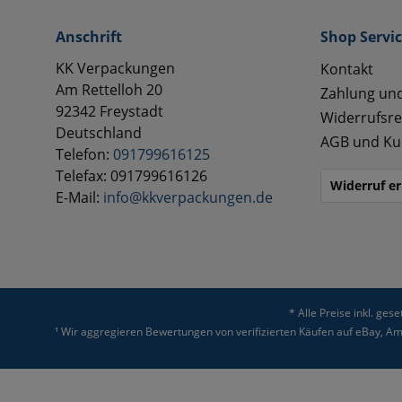
Anschrift
Shop Servi
KK Verpackungen
Kontakt
Am Rettelloh 20
Zahlung un
92342 Freystadt
Widerrufsre
Deutschland
AGB und Ku
Telefon:
091799616125
Telefax: 091799616126
Widerruf er
E-Mail:
info@kkverpackungen.de
* Alle Preise inkl. ges
¹ Wir aggregieren Bewertungen von verifizierten Käufen auf eBay, 