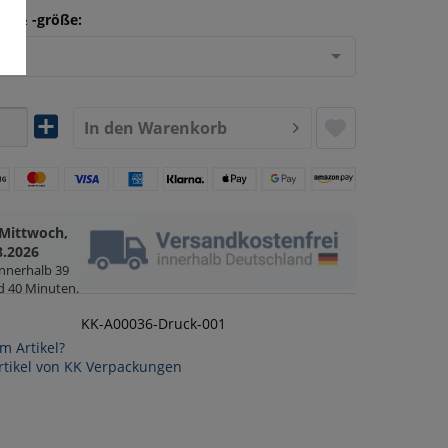
on & -größe:
len
In den
Warenkorb
Mittwoch,
8.2026
innerhalb
39
d 40 Minuten
.
KK-A00036-Druck-001
m Artikel?
rtikel von KK Verpackungen