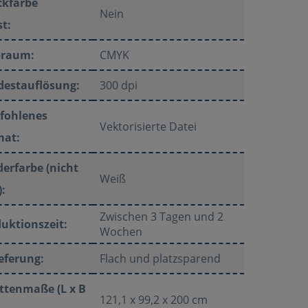
ckfarbe
Nein
t:
braum:
CMYK
destauflösung:
300 dpi
fohlenes
Vektorisierte Datei
mat:
erfarbe (nicht
Weiß
:
Zwischen 3 Tagen und 2
uktionszeit:
Wochen
eferung:
Flach und platzsparend
ttenmaße (L x B
121,1 x 99,2 x 200 cm