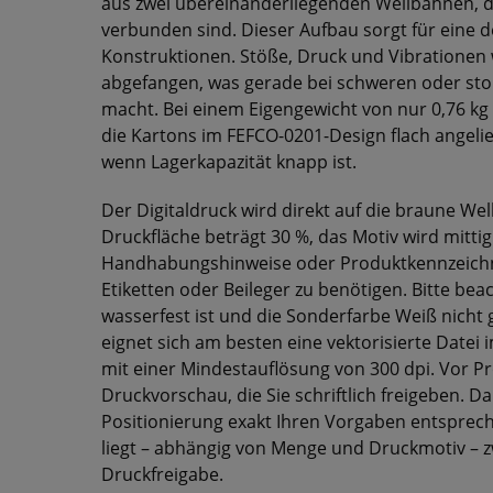
aus zwei übereinanderliegenden Wellbahnen, d
verbunden sind. Dieser Aufbau sorgt für eine de
Konstruktionen. Stöße, Druck und Vibratione
abgefangen, was gerade bei schweren oder st
macht. Bei einem Eigengewicht von nur 0,76 k
die Kartons im FEFCO-0201-Design flach angelief
wenn Lagerkapazität knapp ist.
Der Digitaldruck wird direkt auf die braune W
Druckfläche beträgt 30 %, das Motiv wird mittig
Handhabungshinweise oder Produktkennzeichnu
Etiketten oder Beileger zu benötigen. Bitte bea
wasserfest ist und die Sonderfarbe Weiß nicht
eignet sich am besten eine vektorisierte Datei 
mit einer Mindestauflösung von 300 dpi. Vor P
Druckvorschau, die Sie schriftlich freigeben. Da
Positionierung exakt Ihren Vorgaben entspreche
liegt – abhängig von Menge und Druckmotiv – z
Druckfreigabe.