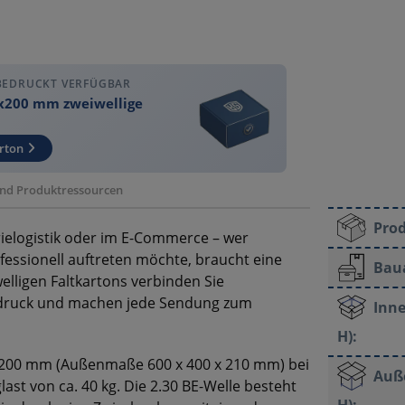
BEDRUCKT VERFÜGBAR
x200 mm zweiwellige
rton
 und Produktressourcen
Pro
ielogistik oder im E-Commerce – wer
fessionell auftreten möchte, braucht eine
Bau
welligen Faltkartons verbinden Sie
aldruck und machen jede Sendung zum
Inne
H):
x 200 mm (Außenmaße 600 x 400 x 210 mm) bei
Auß
ast von ca. 40 kg. Die 2.30 BE-Welle besteht