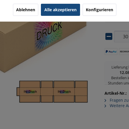
Druckpositi
Ablehnen
Alle akzeptieren
Konfigurieren
Bitte wäh
Lieferung
12.0
Bestellen 
Stunden un
Artikel-Nr.:
Fragen zu
Weitere A