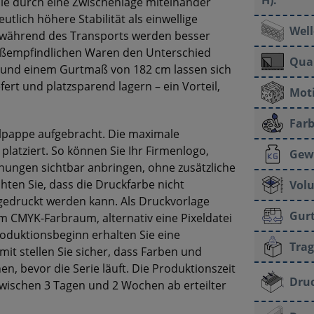
H):
ie durch eine Zwischenlage miteinander
utlich höhere Stabilität als einwellige
Well
n während des Transports werden besser
oßempfindlichen Waren den Unterschied
Qual
g und einem Gurtmaß von 182 cm lassen sich
ert und platzsparend lagern – ein Vorteil,
Moti
Farb
ellpappe aufgebracht. Die maximale
 platziert. So können Sie Ihr Firmenlogo,
Gew
ngen sichtbar anbringen, ohne zusätzliche
chten Sie, dass die Druckfarbe nicht
Vol
 gedruckt werden kann. Als Druckvorlage
Gur
im CMYK-Farbraum, alternativ eine Pixeldatei
roduktionsbeginn erhalten Sie eine
Trag
mit stellen Sie sicher, dass Farben und
n, bevor die Serie läuft. Die Produktionszeit
Druc
wischen 3 Tagen und 2 Wochen ab erteilter