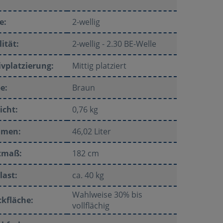
e:
2-wellig
ität:
2-wellig - 2.30 BE-Welle
vplatzierung:
Mittig platziert
e:
Braun
icht:
0,76 kg
umen:
46,02 Liter
tmaß:
182 cm
last:
ca. 40 kg
Wahlweise 30% bis
kfläche:
vollflächig