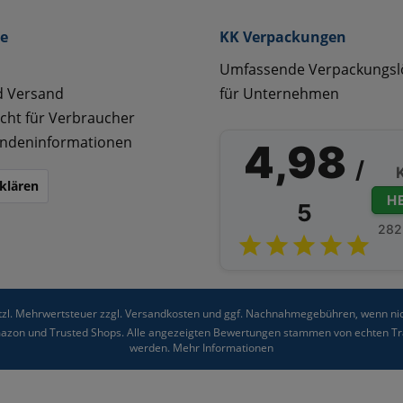
ce
KK Verpackungen
Umfassende Verpackungs
d Versand
für Unternehmen
cht für Verbraucher
ndeninformationen
4,98
/
klären
H
5
282
etzl. Mehrwertsteuer zzgl.
Versandkosten
und ggf. Nachnahmegebühren, wenn nic
Amazon und Trusted Shops. Alle angezeigten Bewertungen stammen von echten Tra
werden.
Mehr Informationen