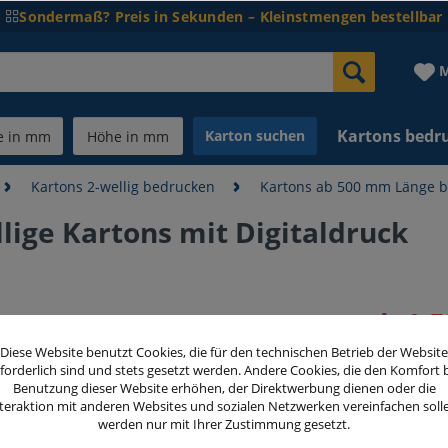
Sondermaß? Preis in Sekunden – Kleinstmengen bestellbar
M
Kartons bedr
Karton suchen
Kartons 2-wellig bedrucken
Kartons ab 500 mm Länge 
ige Kartons mit Digitaldruck
ab 1,5
inkl. MwSt.
zzg
Diese Website benutzt Cookies, die für den technischen Betrieb der Website
forderlich sind und stets gesetzt werden. Andere Cookies, die den Komfort 
Benutzung dieser Website erhöhen, der Direktwerbung dienen oder die
Bedruckte S
teraktion mit anderen Websites und sozialen Netzwerken vereinfachen soll
werden nur mit Ihrer Zustimmung gesetzt.
Bitte wäh