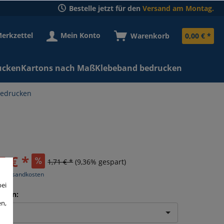
Bestelle jetzt für den
Versand am Montag.
erkzettel
Mein Konto
Warenkorb
0,00 € *
ucken
Kartons nach Maß
Klebeband bedrucken
bedrucken
5 € *
1,71 € *
(9,36% gespart)
l. Versandkosten
bei
eiten:
en,
len