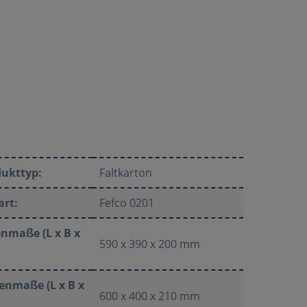
dukttyp:
Faltkarton
art:
Fefco 0201
nmaße (L x B x
590 x 390 x 200 mm
enmaße (L x B x
600 x 400 x 210 mm