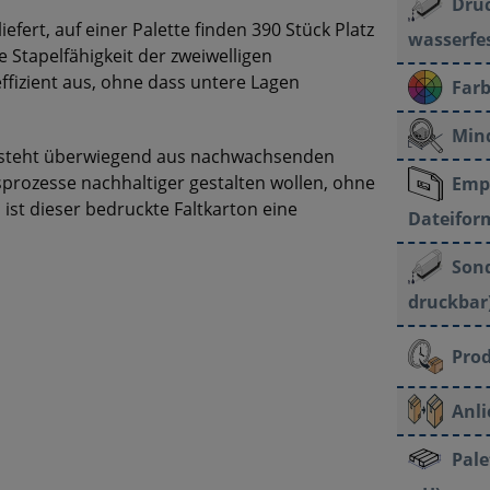
Dru
efert, auf einer Palette finden 390 Stück Platz
wasserfes
e Stapelfähigkeit der zweiwelligen
ffizient aus, ohne dass untere Lagen
Far
Min
 besteht überwiegend aus nachwachsenden
rozesse nachhaltiger gestalten wollen, ohne
Emp
st dieser bedruckte Faltkarton eine
Dateifor
Sond
druckbar)
Prod
Anli
Pale