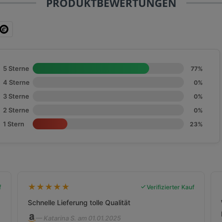
PRODUKTBEWERTUNGEN
5 Sterne
77%
4 Sterne
0%
3 Sterne
0%
2 Sterne
0%
1 Stern
23%
★
★
★
★
★
f
Verifizierter Kauf
Schnelle Lieferung tolle Qualität
— Katarina S. am 01.01.2025