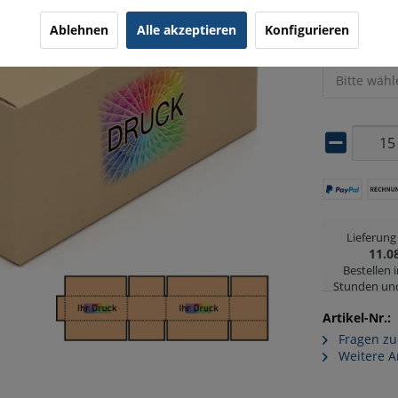
Bitte wäh
Ablehnen
Alle akzeptieren
Konfigurieren
Druckpositi
Bitte wäh
Lieferun
11.0
Bestellen 
Stunden un
Artikel-Nr.:
Fragen zu
Weitere A