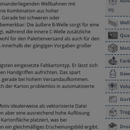
Auß
reinanderliegenden Wellbahnen mit
H):
eine Kombination aus hoher
. Gerade bei schweren oder
Well
bemerkbar: Die äußere B-Welle sorgt für eine
gt, während die innere C-Welle zusätzliche
Qual
owohl für den Palettenversand als auch für den
ß innerhalb der gängigen Vorgaben großer
Moti
Farb
gsten eingesetzte Faltkartontyp. Er lässt sich
gen Handgriffen aufrichten. Das spart
Gew
se, gerade bei hohem Versandaufkommen.
ich der Karton problemlos in automatisierte
Vol
Gur
otiv idealerweise als vektorisierte Datei
Trag
lten aber eine ausreichend hohe Auflösung
Kartonfläche platziert, was bei
Druc
 ein gleichmäßiges Erscheinungsbild ergibt.