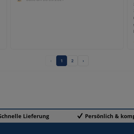
‹
1
2
›
Schnelle Lieferung
Persönlich & kom