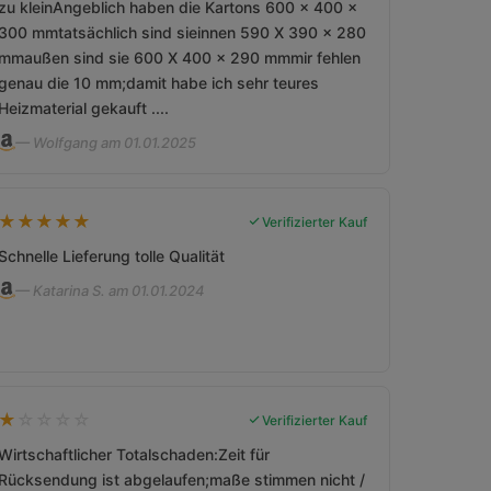
zu kleinAngeblich haben die Kartons 600 x 400 x
300 mmtatsächlich sind sieinnen 590 X 390 x 280
mmaußen sind sie 600 X 400 x 290 mmmir fehlen
genau die 10 mm;damit habe ich sehr teures
Heizmaterial gekauft ....
— Wolfgang am 01.01.2025
★
★
★
★
★
Verifizierter Kauf
Schnelle Lieferung tolle Qualität
— Katarina S. am 01.01.2024
★
☆
☆
☆
☆
Verifizierter Kauf
Wirtschaftlicher Totalschaden:Zeit für
Rücksendung ist abgelaufen;maße stimmen nicht /