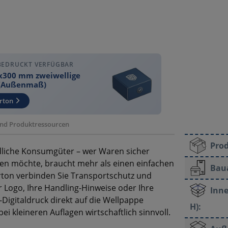
BEDRUCKT VERFÜGBAR
x300 mm zweiwellige
 (Außenmaß)
rton
 und Produktressourcen
Pro
dliche Konsumgüter – wer Waren sicher
eten möchte, braucht mehr als einen einfachen
Bau
rton verbinden Sie Transportschutz und
r Logo, Ihre Handling-Hinweise oder Ihre
Inne
gitaldruck direkt auf die Wellpappe
H):
i kleineren Auflagen wirtschaftlich sinnvoll.