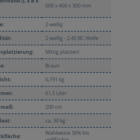
enmaße (L x B x
600 x 400 x 300 mm
e:
2-wellig
ität:
2-wellig - 2.40 BC-Welle
vplatzierung:
Mittig platziert
e:
Braun
icht:
0,791 kg
umen:
61,5 Liter
tmaß:
200 cm
last:
ca. 30 kg
Wahlweise 30% bis
kfläche:
vollflächig