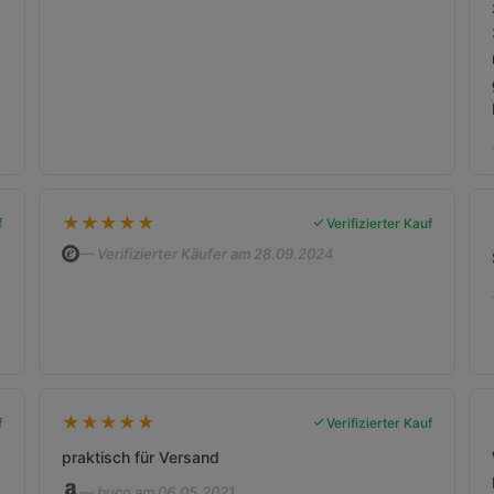
★
★
★
★
★
f
Verifizierter Kauf
— Verifizierter Käufer am 28.09.2024
★
★
★
★
★
f
Verifizierter Kauf
praktisch für Versand
— buco am 06.05.2021