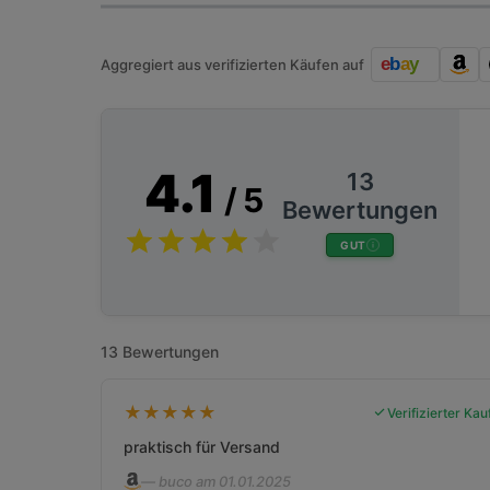
Aggregiert aus verifizierten Käufen auf
4.1
13
/ 5
Bewertungen
GUT
13 Bewertungen
★
★
★
★
★
Verifizierter Kau
praktisch für Versand
— buco am 01.01.2025