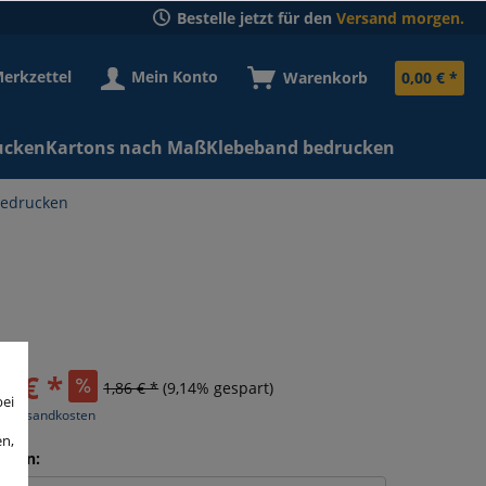
Bestelle jetzt für den
Versand morgen.
erkzettel
Mein Konto
Warenkorb
0,00 € *
ucken
Kartons nach Maß
Klebeband bedrucken
bedrucken
9 € *
1,86 € *
(9,14% gespart)
bei
l. Versandkosten
en,
eiten: