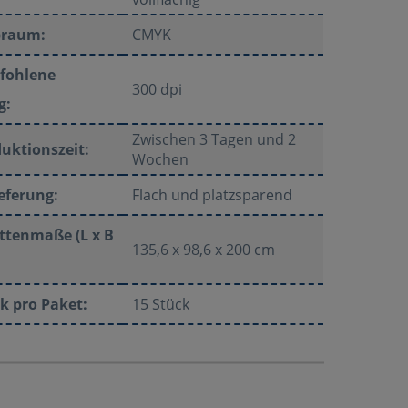
braum:
CMYK
fohlene
300 dpi
g:
Zwischen 3 Tagen und 2
uktionszeit:
Wochen
eferung:
Flach und platzsparend
ttenmaße (L x B
135,6 x 98,6 x 200 cm
k pro Paket:
15 Stück