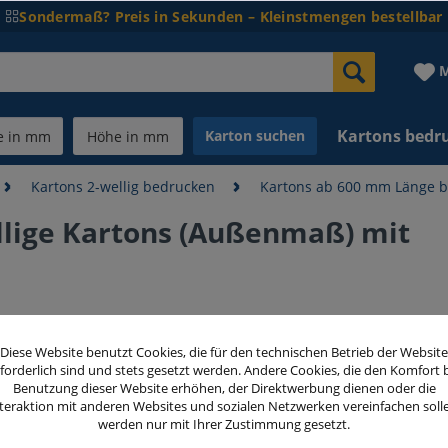
Sondermaß? Preis in Sekunden – Kleinstmengen bestellbar
M
Kartons bedr
Karton suchen
Kartons 2-wellig bedrucken
Kartons ab 600 mm Länge 
lige Kartons (Außenmaß) mit
ab 1,6
Diese Website benutzt Cookies, die für den technischen Betrieb der Website
forderlich sind und stets gesetzt werden. Andere Cookies, die den Komfort 
inkl. MwSt.
zzg
Benutzung dieser Website erhöhen, der Direktwerbung dienen oder die
teraktion mit anderen Websites und sozialen Netzwerken vereinfachen soll
Bedruckte S
werden nur mit Ihrer Zustimmung gesetzt.