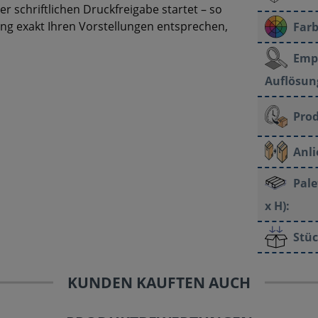
er schriftlichen Druckfreigabe startet – so
rung exakt Ihren Vorstellungen entsprechen,
Far
Emp
Auflösun
Prod
Anli
Pale
x H):
Stüc
KUNDEN KAUFTEN AUCH