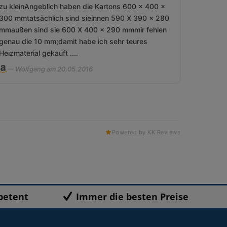
zu kleinAngeblich haben die Kartons 600 x 400 x
300 mmtatsächlich sind sieinnen 590 X 390 x 280
mmaußen sind sie 600 X 400 x 290 mmmir fehlen
genau die 10 mm;damit habe ich sehr teures
Heizmaterial gekauft ....
— Wolfgang am 20.05.2016
Powered by KK Reviews
petent
Immer die besten Preise