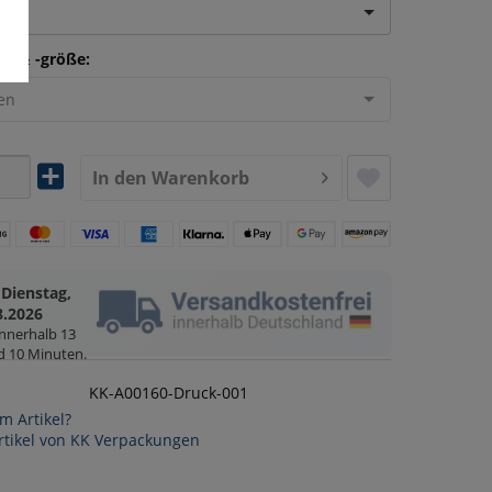
len
on & -größe:
len
In den
Warenkorb
Dienstag,
g
8.2026
innerhalb
13
d 10 Minuten
.
KK-A00160-Druck-001
m Artikel?
rtikel von KK Verpackungen