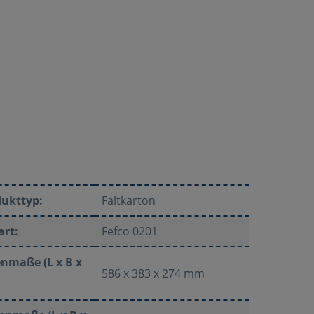
dukttyp:
Faltkarton
art:
Fefco 0201
nmaße (L x B x
586 x 383 x 274 mm