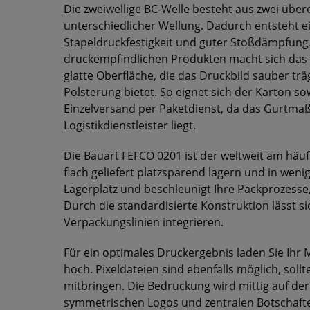
Die zweiwellige BC-Welle besteht aus zwei übe
unterschiedlicher Wellung. Dadurch entsteht 
Stapeldruckfestigkeit und guter Stoßdämpfung
druckempfindlichen Produkten macht sich das 
glatte Oberfläche, die das Druckbild sauber trä
Polsterung bietet. So eignet sich der Karton s
Einzelversand per Paketdienst, da das Gurtma
Logistikdienstleister liegt.
Die Bauart FEFCO 0201 ist der weltweit am häufi
flach geliefert platzsparend lagern und in weni
Lagerplatz und beschleunigt Ihre Packprozes
Durch die standardisierte Konstruktion lässt s
Verpackungslinien integrieren.
Für ein optimales Druckergebnis laden Sie Ihr M
hoch. Pixeldateien sind ebenfalls möglich, sol
mitbringen. Die Bedruckung wird mittig auf der 
symmetrischen Logos und zentralen Botschaften