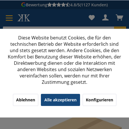
Bewertung
4.8/5
(1127 Kunden)
Diese Website benutzt Cookies, die für den
technischen Betrieb der Website erforderlich sind
Karton suchen
und stets gesetzt werden. Andere Cookies, die den
Komfort bei Benutzung dieser Website erhöhen, der
Kartons bedrucken
Kartons nach Maß
Direktwerbung dienen oder die Interaktion mit
anderen Websites und sozialen Netzwerken
Kartons ab 700 mm Länge bedrucken
vereinfachen sollen, werden nur mit Ihrer
Zustimmung gesetzt.
785x385x425 mm zweiwellige Kartons mit
Digitaldruck
¹
(23)
4.09/5.00
Ablehnen
Alle akzeptieren
Konfigurieren