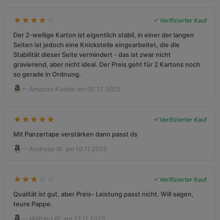
★
★
★
★
☆
Verifizierter Kauf
Der 2-wellige Karton ist eigentlich stabil, in einer der langen
Seiten ist jedoch eine Knickstelle eingearbeitet, die die
Stabilität dieser Seite vermindert - das ist zwar nicht
gravierend, aber nicht ideal. Der Preis geht für 2 Kartons noch
so gerade in Ordnung.
— Amazon Kunde am 02.12.2025
★
★
★
★
★
Verifizierter Kauf
Mit Panzertape verstärken dann passt ds
— Andreas W. am 19.11.2025
★
★
★
☆
☆
Verifizierter Kauf
Qualität ist gut, aber Preis- Leistung passt nicht. Will sagen,
teure Pappe.
— Wilfried W. am 13.11.2025