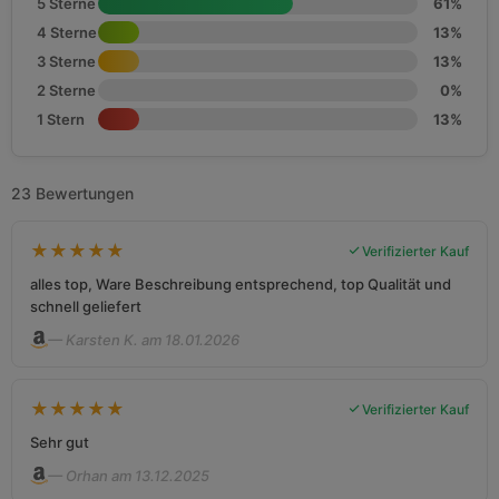
5 Sterne
61%
4 Sterne
13%
3 Sterne
13%
2 Sterne
0%
1 Stern
13%
23 Bewertungen
★
★
★
★
★
Verifizierter Kauf
alles top, Ware Beschreibung entsprechend, top Qualität und
schnell geliefert
— Karsten K. am 18.01.2026
★
★
★
★
★
Verifizierter Kauf
Sehr gut
— Orhan am 13.12.2025