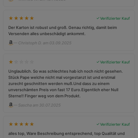
★
★
★
★
★
Verifizierter Kauf
Der Karton ist robust und groß. Genau richtig, damit beim
Versenden alles unbeschädigt ankommt.
— Christoph D. am 03.09.2025
★
☆
☆
☆
☆
Verifizierter Kauf
Unglaublich. So was schlechtes hab ich noch nicht gesehen.
Stück Pape welche nicht mal vorgestanzt ist und erstmal
zurecht geschnitten werden muß.Und dass zu einem
unverschämten Preis von fast 17 Euro.Eigentlich eher Null
Sterne!! Finger weg von dem Produkt.
— Sascha am 30.07.2025
★
★
★
★
★
Verifizierter Kauf
alles top, Ware Beschreibung entsprechend, top Qualität und