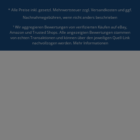
* Alle Preise inkl. gesetzl. Mehrwertsteuer zzgl.
Versandkosten
und ggf.
Nachnahmegebühren, wenn nicht anders beschrieben
¹ Wir aggregieren Bewertungen von verifizierten Käufen auf eBay,
Amazon und Trusted Shops. Alle angezeigten Bewertungen stammen
von echten Transaktionen und können über den jeweiligen Quell-Link
nachvollzogen werden.
Mehr Informationen