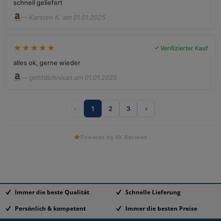
schnell geliefert
— Karsten K. am 01.01.2025
★
★
★
★
★
Verifizierter Kauf
alles ok, gerne wieder
— gehtdichnixan am 01.01.2025
‹
1
2
3
›
Powered by KK Reviews
Immer die beste Qualität
Schnelle Lieferung
Persönlich & kompetent
Immer die besten Preise