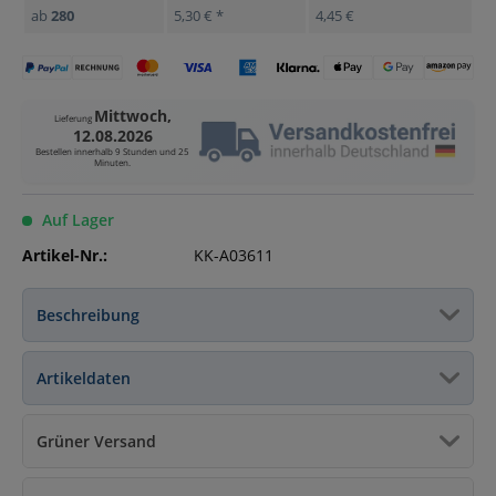
ab
280
5,30 € *
4,45 €
Mittwoch,
Lieferung
12.08.2026
Bestellen innerhalb
9 Stunden und 25
Minuten
.
Auf Lager
Artikel-Nr.:
KK-A03611
Beschreibung
Artikeldaten
Grüner Versand