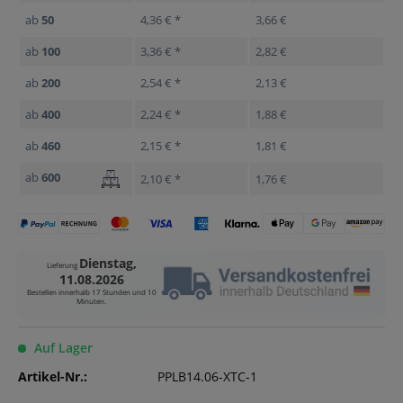
ab
50
4,36 € *
3,66 €
ab
100
3,36 € *
2,82 €
ab
200
2,54 € *
2,13 €
ab
400
2,24 € *
1,88 €
ab
460
2,15 € *
1,81 €
ab
600
2,10 € *
1,76 €
Dienstag,
Lieferung
11.08.2026
Bestellen innerhalb
17 Stunden und 10
Minuten
.
Auf Lager
Artikel-Nr.:
PPLB14.06-XTC-1