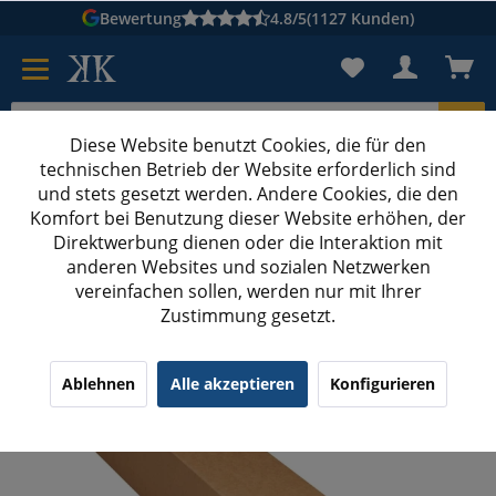
Bewertung
4.8/5
(1127 Kunden)
Diese Website benutzt Cookies, die für den
technischen Betrieb der Website erforderlich sind
Karton suchen
und stets gesetzt werden. Andere Cookies, die den
Komfort bei Benutzung dieser Website erhöhen, der
Kartons bedrucken
Kartons nach Maß
Direktwerbung dienen oder die Interaktion mit
anderen Websites und sozialen Netzwerken
GLS Paketklasse XL
vereinfachen sollen, werden nur mit Ihrer
Zustimmung gesetzt.
860x140x140 mm Versandhülse A0 quadratisch
Ablehnen
Alle akzeptieren
Konfigurieren