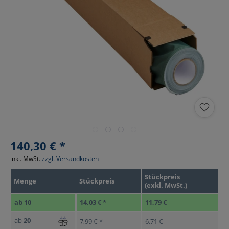
140,30 € *
inkl. MwSt.
zzgl. Versandkosten
Stückpreis
Menge
Stückpreis
(exkl. MwSt.)
ab
10
14,03 € *
11,79 €
ab
20
7,99 € *
6,71 €