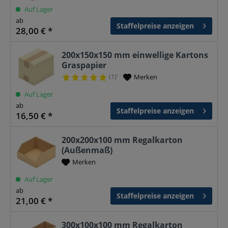
Auf Lager
ab
Staffelpreise anzeigen
28,00 € *
200x150x150 mm einwellige Kartons
Graspapier
(1)
Merken
¹
Auf Lager
ab
Staffelpreise anzeigen
16,50 € *
200x200x100 mm Regalkarton
(Außenmaß)
Merken
Auf Lager
ab
Staffelpreise anzeigen
21,00 € *
300x100x100 mm Regalkarton