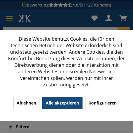
Bewertung
4.8/5
(1127 Kunden)
Diese Website benutzt Cookies, die für den
technischen Betrieb der Website erforderlich sind
Karton suchen
und stets gesetzt werden. Andere Cookies, die den
Komfort bei Benutzung dieser Website erhöhen, der
Kartons bedrucken
Kartons nach Maß
Direktwerbung dienen oder die Interaktion mit
anderen Websites und sozialen Netzwerken
Arbeitshandschuhe
vereinfachen sollen, werden nur mit Ihrer
Zustimmung gesetzt.
Optimaler Schutz und Komfort: Die besten
Ablehnen
Alle akzeptieren
Konfigurieren
Arbeitshandschuhe für jeden Einsatzbereich
Filtern