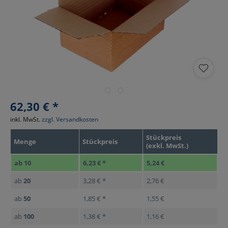
62,30 € *
inkl. MwSt.
zzgl. Versandkosten
Stückpreis
Menge
Stückpreis
(exkl. MwSt.)
ab
10
6,23 € *
5,24 €
ab
20
3,28 € *
2,76 €
ab
50
1,85 € *
1,55 €
ab
100
1,38 € *
1,16 €