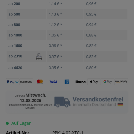
ab
200
1,14 € *
0,96 €
ab
500
1,13 € *
0,95 €
ab
800
1,12 € *
0,94 €
ab
1000
1,05 € *
0,88 €
ab
1600
0,98 € *
0,82 €
ab
2310
0,97 € *
0,82 €
ab
4620
0,95 € *
0,80 €
Mittwoch,
Lieferung
12.08.2026
Bestellen innerhalb
22 Stunden und 39
Minuten
.
Auf Lager
Artikel-Nr.:
PPK14.02-XTC-1