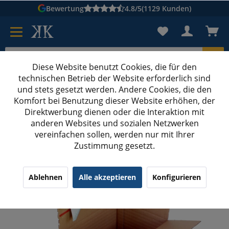
Bewertung
4.8/5
(1129 Kunden)
Diese Website benutzt Cookies, die für den
technischen Betrieb der Website erforderlich sind
Karton suchen
und stets gesetzt werden. Andere Cookies, die den
Komfort bei Benutzung dieser Website erhöhen, der
Kartons bedrucken
Kartons nach Maß
Direktwerbung dienen oder die Interaktion mit
anderen Websites und sozialen Netzwerken
GLS Paketklasse XS
vereinfachen sollen, werden nur mit Ihrer
Zustimmung gesetzt.
229x164x50-115 mm Fix-Aufrichtekartons A5+
Ablehnen
Alle akzeptieren
Konfigurieren