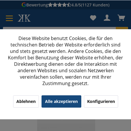
Bewertung
4.8/5
(1127 Kunden)
Diese Website benutzt Cookies, die für den
technischen Betrieb der Website erforderlich sind
Karton suchen
und stets gesetzt werden. Andere Cookies, die den
Komfort bei Benutzung dieser Website erhöhen, der
Kartons bedrucken
Kartons nach Maß
Direktwerbung dienen oder die Interaktion mit
anderen Websites und sozialen Netzwerken
Vollsichtreiter
vereinfachen sollen, werden nur mit Ihrer
Zustimmung gesetzt.
Falken Vollsichtreiter Beschriftungsschilder
¹
(29)
5.00/5.00
Ablehnen
Alle akzeptieren
Konfigurieren