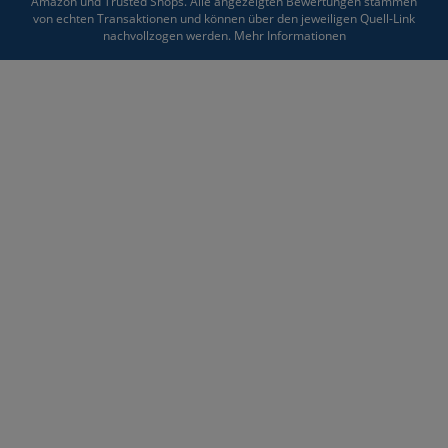
Amazon und Trusted Shops. Alle angezeigten Bewertungen stammen
von echten Transaktionen und können über den jeweiligen Quell-Link
nachvollzogen werden.
Mehr Informationen