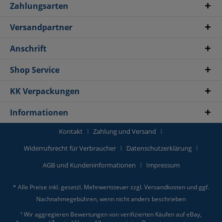
Zahlungsarten
Versandpartner
Anschrift
Shop Service
KK Verpackungen
Informationen
Kontakt
Zahlung und Versand
Widerrufsrecht für Verbraucher
Datenschutzerklärung
AGB und Kundeninformationen
Impressum
* Alle Preise inkl. gesetzl. Mehrwertsteuer zzgl.
Versandkosten
und ggf.
Nachnahmegebühren, wenn nicht anders beschrieben
¹ Wir aggregieren Bewertungen von verifizierten Käufen auf eBay,