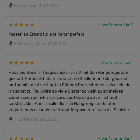
— Janina am 01.01.2025
★
★
★
★
★
Verifizierter Kauf
Passen als Ersatz für alte Reiter perfekt.
— Andreas M. am 01.01.2025
★
★
★
★
★
Verifizierter Kauf
Habe die Beschriftungsschilder direkt mit den Hängeregistern
gekauft.Natürlich haben bis jetzt alle Schilder perfekt gepasst
und somit ihre Arbeit getan.Für den Preis lohnt es sich auch, da
ich sonst zu Faul wäre so viele Blätter so klein zu schneiden,
zudem auch zu riskieren dass das Papier zu dünn ist und
rausfällt.Also Apell an alle die sich Hängeregister kaufen,
erspart euch die mühe und kauf für paar eure auch die Schilder.
— Erwin am 01.01.2025
★
★
★
★
★
Verifizierter Kauf