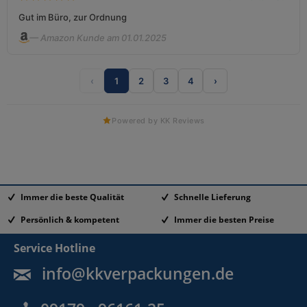
Gut im Büro, zur Ordnung
— Amazon Kunde am 01.01.2025
‹
1
2
3
4
›
Powered by KK Reviews
Immer die beste Qualität
Schnelle Lieferung
Persönlich & kompetent
Immer die besten Preise
Service Hotline
info@kkverpackungen.de