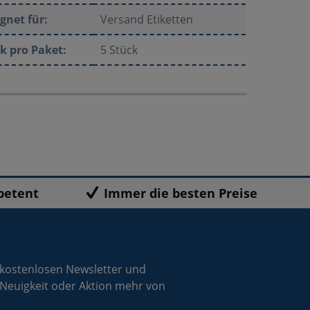
gnet für:
Versand Etiketten
k pro Paket:
5 Stück
petent
Immer die besten Preise
 kostenlosen Newsletter und
 Neuigkeit oder Aktion mehr von