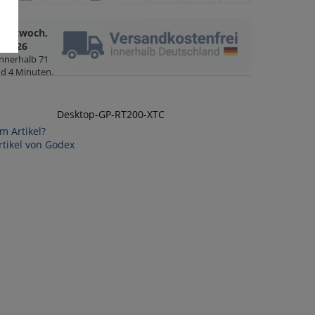
Mittwoch,
8.2026
innerhalb
71
d 4 Minuten
.
Desktop-GP-RT200-XTC
m Artikel?
tikel von Godex