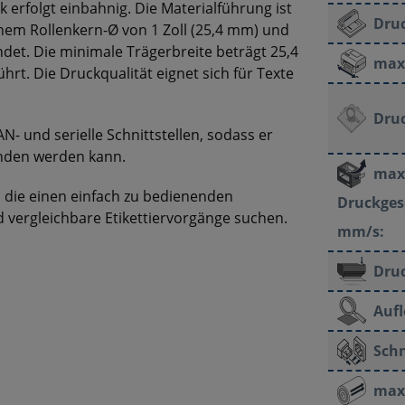
k erfolgt einbahnig. Die Materialführung ist
Dru
einem Rollenkern-Ø von 1 Zoll (25,4 mm) und
t. Die minimale Trägerbreite beträgt 25,4
max.
rt. Die Druckqualität eignet sich für Texte
Druc
- und serielle Schnittstellen, sodass er
unden werden kann.
max
 die einen einfach zu bedienenden
Druckges
vergleichbare Etikettiervorgänge suchen.
mm/s:
Dru
Auf
Schn
max