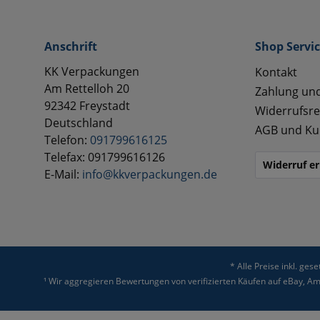
Anschrift
Shop Servi
KK Verpackungen
Kontakt
Am Rettelloh 20
Zahlung un
92342 Freystadt
Widerrufsre
Deutschland
AGB und Ku
Telefon:
091799616125
Telefax: 091799616126
Widerruf er
E-Mail:
info@kkverpackungen.de
* Alle Preise inkl. ges
¹ Wir aggregieren Bewertungen von verifizierten Käufen auf eBay, 