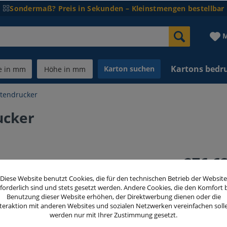
Sondermaß? Preis in Sekunden – Kleinstmengen bestellbar
M
Kartons bedr
Karton suchen
ttendrucker
ucker
276,62
inkl. MwSt.
zzg
Diese Website benutzt Cookies, die für den technischen Betrieb der Website
forderlich sind und stets gesetzt werden. Andere Cookies, die den Komfort 
Benutzung dieser Website erhöhen, der Direktwerbung dienen oder die
teraktion mit anderen Websites und sozialen Netzwerken vereinfachen soll
werden nur mit Ihrer Zustimmung gesetzt.