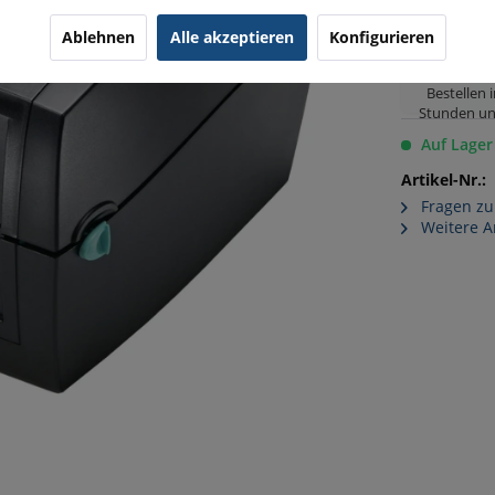
Ablehnen
Alle akzeptieren
Konfigurieren
Lieferung
12.0
Bestellen 
Stunden un
Auf Lager
Artikel-Nr.:
Fragen zu
Weitere Ar