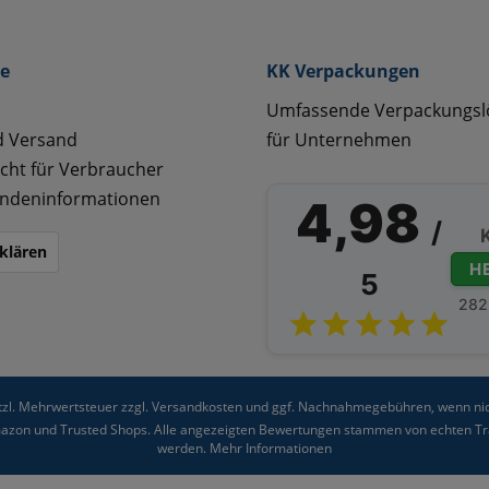
ce
KK Verpackungen
Umfassende Verpackungs
d Versand
für Unternehmen
cht für Verbraucher
ndeninformationen
4,98
/
klären
H
5
282
etzl. Mehrwertsteuer zzgl.
Versandkosten
und ggf. Nachnahmegebühren, wenn nic
Amazon und Trusted Shops. Alle angezeigten Bewertungen stammen von echten Tra
werden.
Mehr Informationen