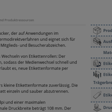
 und Produktressourcen
Pro
ucker, der auf Anwendungen im
hermodirektverfahren und eignet sich für
Aus
itglieds- und Besucherabzeichen.
Mate
 Wechseln von Etikettenrollen: Der
en, sodass der Medienwechsel schnell und
Etik
erlaubt es, neue Etikettenformate per
Etik
Trägerbre
 kleine Etikettenformate zuverlässig. Die
kett einzeln und sauber abzutrennen.
Etik
 dpi und einer maximalen
Dru
male Druckbreite beträgt 108 mm. Der