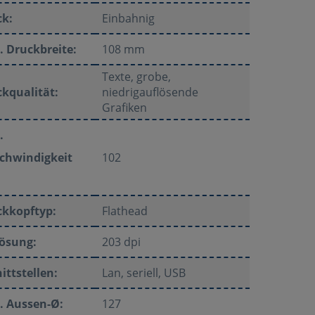
ck:
Einbahnig
 Druckbreite:
108 mm
Texte, grobe,
kqualität:
niedrigauflösende
Grafiken
.
chwindigkeit
102
ckkopftyp:
Flathead
lösung:
203 dpi
ittstellen:
Lan, seriell, USB
. Aussen-Ø:
127