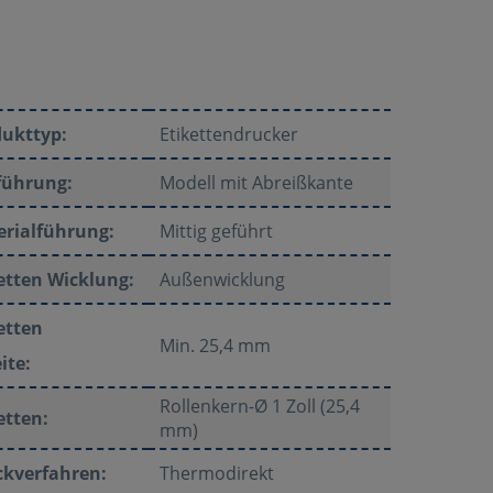
dukttyp:
Etikettendrucker
führung:
Modell mit Abreißkante
rialführung:
Mittig geführt
etten Wicklung:
Außenwicklung
etten
Min. 25,4 mm
ite:
Rollenkern-Ø 1 Zoll (25,4
etten:
mm)
ckverfahren:
Thermodirekt