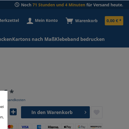
Noch
71 Stunden und 4 Minuten
für Versand heute.
erkzettel
Mein Konto
Warenkorb
0,00 € *
ucken
Kartons nach Maß
Klebeband bedrucken
 € *
l. Versandkosten
bei
In den
Warenkorb
en,