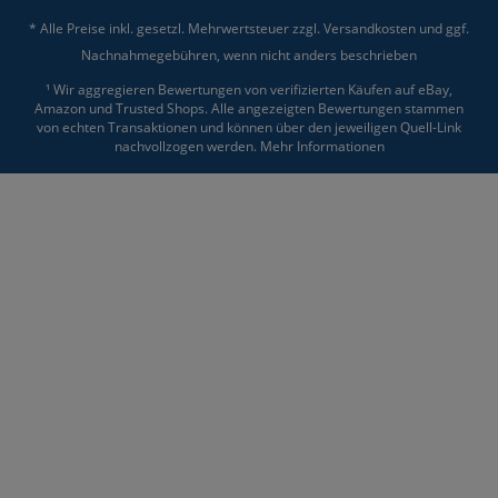
* Alle Preise inkl. gesetzl. Mehrwertsteuer zzgl.
Versandkosten
und ggf.
Nachnahmegebühren, wenn nicht anders beschrieben
¹ Wir aggregieren Bewertungen von verifizierten Käufen auf eBay,
Amazon und Trusted Shops. Alle angezeigten Bewertungen stammen
von echten Transaktionen und können über den jeweiligen Quell-Link
nachvollzogen werden.
Mehr Informationen