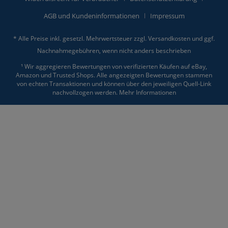
AGB und Kundeninformationen
Impressum
* Alle Preise inkl. gesetzl. Mehrwertsteuer zzgl.
Versandkosten
und ggf.
Nachnahmegebühren, wenn nicht anders beschrieben
¹ Wir aggregieren Bewertungen von verifizierten Käufen auf eBay,
Amazon und Trusted Shops. Alle angezeigten Bewertungen stammen
von echten Transaktionen und können über den jeweiligen Quell-Link
nachvollzogen werden.
Mehr Informationen