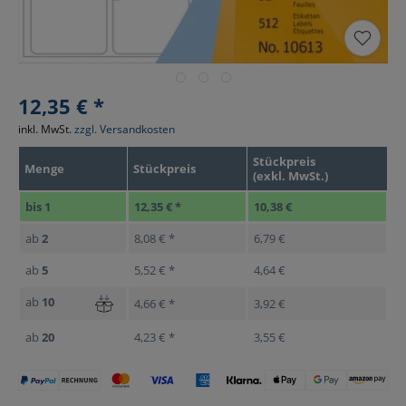
12,35 € *
inkl. MwSt.
zzgl. Versandkosten
Stückpreis
Menge
Stückpreis
(exkl. MwSt.)
bis
1
12,35 € *
10,38 €
ab
2
8,08 € *
6,79 €
ab
5
5,52 € *
4,64 €
ab
10
4,66 € *
3,92 €
ab
20
4,23 € *
3,55 €