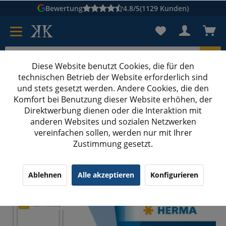
Bewertung
4.8/5
(1129 Kunden)
Diese Website benutzt Cookies, die für den
technischen Betrieb der Website erforderlich sind
Karton suchen
und stets gesetzt werden. Andere Cookies, die den
Komfort bei Benutzung dieser Website erhöhen, der
Kartons bedrucken
Kartons nach Maß
Direktwerbung dienen oder die Interaktion mit
anderen Websites und sozialen Netzwerken
Etiketten
vereinfachen sollen, werden nur mit Ihrer
Zustimmung gesetzt.
HERMA 10613 Vielzwecketiketten 25x40 mm weiß
Movables/ablösbar P
Ablehnen
Alle akzeptieren
Konfigurieren