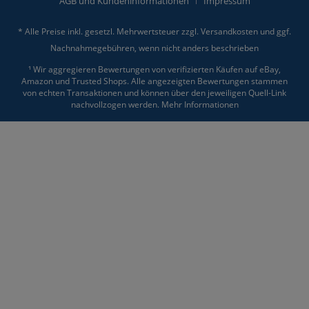
AGB und Kundeninformationen
Impressum
* Alle Preise inkl. gesetzl. Mehrwertsteuer zzgl.
Versandkosten
und ggf.
Nachnahmegebühren, wenn nicht anders beschrieben
¹ Wir aggregieren Bewertungen von verifizierten Käufen auf eBay,
Amazon und Trusted Shops. Alle angezeigten Bewertungen stammen
von echten Transaktionen und können über den jeweiligen Quell-Link
nachvollzogen werden.
Mehr Informationen