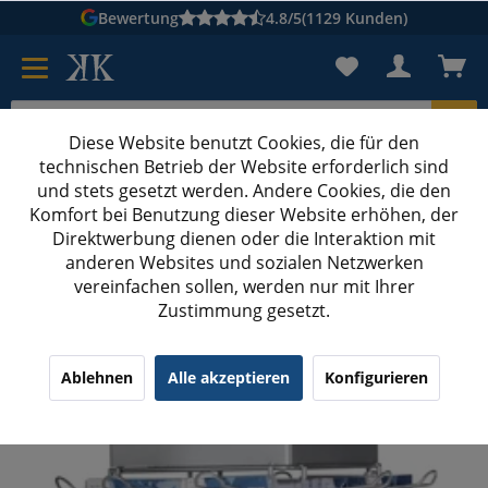
Bewertung
4.8/5
(1129 Kunden)
Diese Website benutzt Cookies, die für den
technischen Betrieb der Website erforderlich sind
Karton suchen
und stets gesetzt werden. Andere Cookies, die den
Komfort bei Benutzung dieser Website erhöhen, der
Kartons bedrucken
Kartons nach Maß
Direktwerbung dienen oder die Interaktion mit
anderen Websites und sozialen Netzwerken
Warenpräsentation & Displays
vereinfachen sollen, werden nur mit Ihrer
Zustimmung gesetzt.
HERMA 7956 Theken-Einzeldrehständer für
Kleinpackungen und Stick
Ablehnen
Alle akzeptieren
Konfigurieren