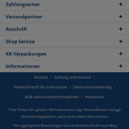
Zahlungsarten
Versandpartner
Anschrift
Shop Service
KK Verpackungen
Informationen
Kontakt
Zahlung und Versand
Widerrufsrecht für Verbraucher
Datenschutzerklärung
AGB und Kundeninformationen
Impressum
* Alle Preise inkl. gesetzl. Mehrwertsteuer zzgl.
Versandkosten
und ggf.
Nachnahmegebühren, wenn nicht anders beschrieben
¹ Wir aggregieren Bewertungen von verifizierten Käufen auf eBay,