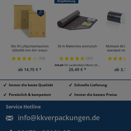
Empfehlung
50x I9 Luftpolstertaschen
50 m Malervlies antirutsch
Müllsack 60 Lite
320x450 mm A3+ braun
standard mit Zu
(10)
(31)
¹
¹
Inhalt
50 Laufende(r) Meter
(0,51 € * / 1 Laufende(r) Meter)
ab 14,75 € *
25,49 € *
ab 3,12 
Immer die beste Qualität
Schnelle Lieferung
Persönlich & kompetent
Immer die besten Preise
Service Hotline
info@kkverpackungen.de