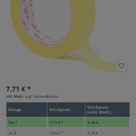
7,71 € *
inkl. MwSt.
zzgl. Versandkosten
Stückpreis
Menge
Stückpreis
(exkl. MwSt.)
bis
1
7,71 € *
6,48 €
ab
2
5,64 € *
4,74 €