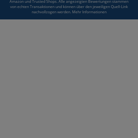
Amazon und Trusted Shops. Alle angezeigten Bewertungen stammen
von echten Transaktionen und können über den jeweiligen Quell-Link
nachvollzogen werden.
Mehr Informationen