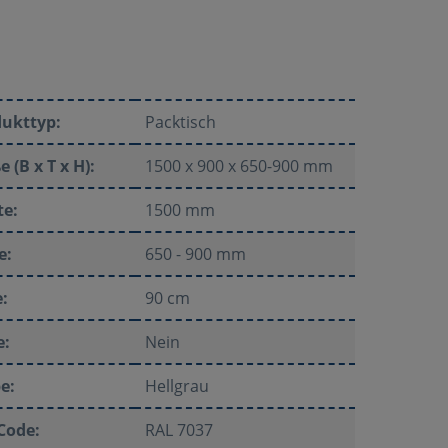
dukttyp:
Packtisch
 (B x T x H):
1500 x 900 x 650-900 mm
te:
1500 mm
e:
650 - 900 mm
e:
90 cm
e:
Nein
e:
Hellgrau
Code:
RAL 7037