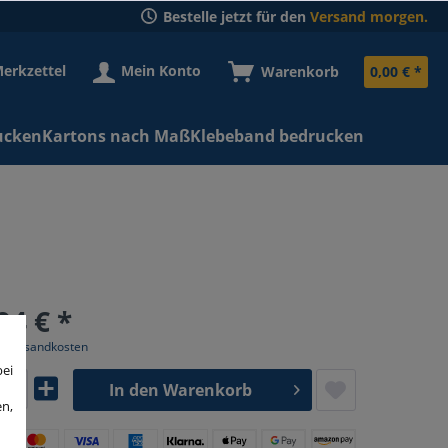
Bestelle jetzt für den
Versand morgen.
erkzettel
Mein Konto
Warenkorb
0,00 € *
ucken
Kartons nach Maß
Klebeband bedrucken
94 € *
l. Versandkosten
bei
In den
Warenkorb
en,