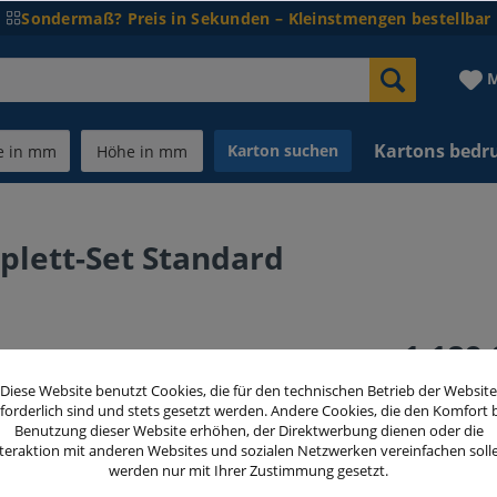
Sondermaß? Preis in Sekunden – Kleinstmengen bestellbar
M
Kartons bedr
Karton suchen
plett-Set Standard
1.189,
inkl. MwSt.
zzg
Diese Website benutzt Cookies, die für den technischen Betrieb der Website
forderlich sind und stets gesetzt werden. Andere Cookies, die den Komfort 
Benutzung dieser Website erhöhen, der Direktwerbung dienen oder die
teraktion mit anderen Websites und sozialen Netzwerken vereinfachen soll
werden nur mit Ihrer Zustimmung gesetzt.