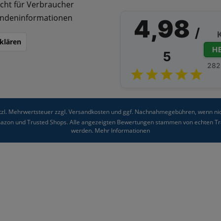
cht für Verbraucher
ndeninformationen
4,98
/
klären
H
5
282
etzl. Mehrwertsteuer zzgl.
Versandkosten
und ggf. Nachnahmegebühren, wenn nic
Amazon und Trusted Shops. Alle angezeigten Bewertungen stammen von echten Tra
werden.
Mehr Informationen