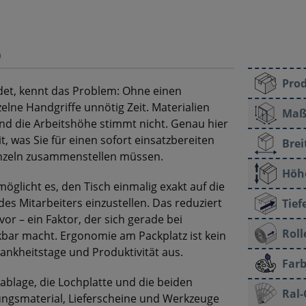
n
Pro
det, kennt das Problem: Ohne einen
elne Handgriffe unnötig Zeit. Materialien
Maße
und die Arbeitshöhe stimmt nicht. Genau hier
it, was Sie für einen sofort einsatzbereiten
Brei
inzeln zusammenstellen müssen.
Höh
glicht es, den Tisch einmalig exakt auf die
es Mitarbeiters einzustellen. Das reduziert
Tief
 – ein Faktor, der sich gerade bei
Roll
bar macht. Ergonomie am Packplatz ist kein
ankheitstage und Produktivität aus.
Farb
blage, die Lochplatte und die beiden
Ral-
ungsmaterial, Lieferscheine und Werkzeuge