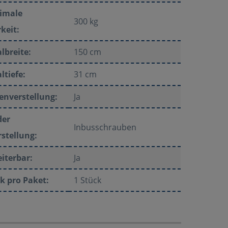
imale
300 kg
keit:
lbreite:
150 cm
ltiefe:
31 cm
enverstellung:
Ja
der
Inbusschrauben
stellung:
iterbar:
Ja
k pro Paket:
1 Stück