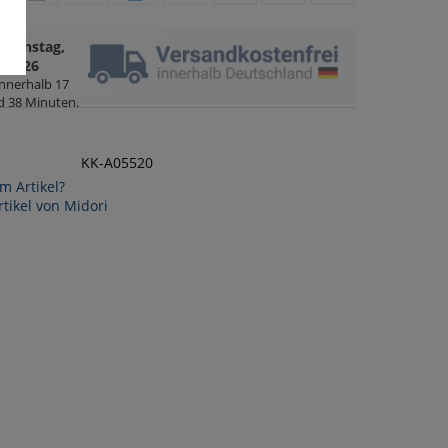
Dienstag,
g
8.2026
innerhalb
17
d 38 Minuten
.
KK-A05520
m Artikel?
tikel von Midori