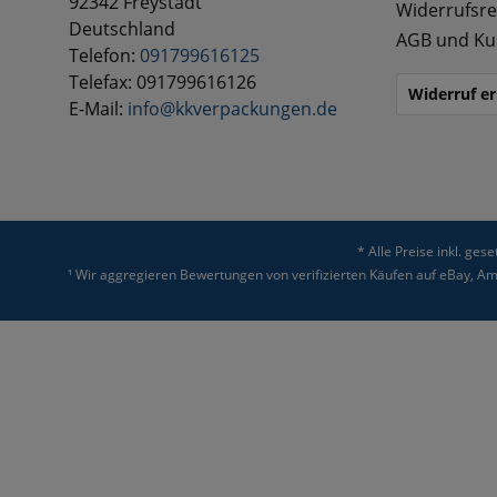
92342 Freystadt
Widerrufsre
Deutschland
AGB und Ku
Telefon:
091799616125
Telefax: 091799616126
Widerruf er
E-Mail:
info@kkverpackungen.de
* Alle Preise inkl. ges
¹ Wir aggregieren Bewertungen von verifizierten Käufen auf eBay, 