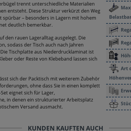
erbügel trennt unterschiedliche Materialien
Max
en entsteht. Diese Struktur verkürzt den Weg
Belastbar
t spürbar – besonders in Lagern mit hohem
net deutlich bemerkbar.
Rega
uf den rauen Lageralltag ausgelegt. Die
Rega
on, sodass der Tisch auch nach Jahren
. Die Tischplatte aus Niederdrucklaminat ist
Höh
 Kleber oder Reste von Klebeband lassen sich
Art 
Höhenver
ässt sich der Packtisch mit weiterem Zubehör
nforderungen, ohne dass Sie in einen komplett
Erwe
et eignet sich für Lager,
 in denen ein strukturierter Arbeitsplatz
Stüc
aotischem Versand ausmacht.
KUNDEN KAUFTEN AUCH