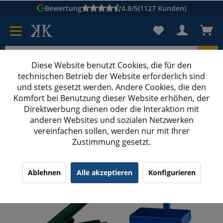
Bewertung
4.8/5
(1127 Kunden)
Diese Website benutzt Cookies, die für den
technischen Betrieb der Website erforderlich sind
Karton suchen
und stets gesetzt werden. Andere Cookies, die den
Komfort bei Benutzung dieser Website erhöhen, der
Kartons bedrucken
Kartons nach Maß
Direktwerbung dienen oder die Interaktion mit
anderen Websites und sozialen Netzwerken
Textil-Umreifungsset gewebt
vereinfachen sollen, werden nur mit Ihrer
Zustimmung gesetzt.
Textil gewebt Umreifungsset 16 mm 850 m
Bandspanner Abroller
Ablehnen
Alle akzeptieren
Konfigurieren