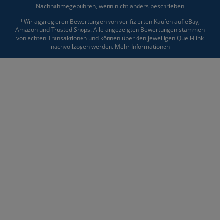
Nachnahmegebühren, wenn nicht anders beschrieben
¹ Wir aggregieren Bewertungen von verifizierten Käufen auf eBay,
Amazon und Trusted Shops. Alle angezeigten Bewertungen stammen
von echten Transaktionen und können über den jeweiligen Quell-Link
nachvollzogen werden.
Mehr Informationen