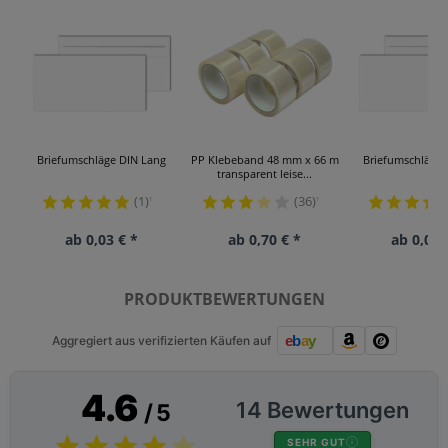
Briefumschläge DIN Lang
PP Klebeband 48 mm x 66 m
Briefumschläge 
transparent leise...
(1)
(36)
¹
¹
ab 0,03 € *
ab 0,70 € *
ab 0,03 
PRODUKTBEWERTUNGEN
Aggregiert aus verifizierten Käufen auf
4.6
14 Bewertungen
/ 5
SEHR GUT