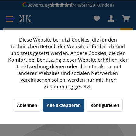
Bewertung
4.8/5
(1129 Kunden)
Diese Website benutzt Cookies, die für den
technischen Betrieb der Website erforderlich sind
Karton suchen
und stets gesetzt werden. Andere Cookies, die den
Komfort bei Benutzung dieser Website erhöhen, der
Kartons bedrucken
Kartons nach Maß
Direktwerbung dienen oder die Interaktion mit
anderen Websites und sozialen Netzwerken
Thermorollen / Kassenrollen
vereinfachen sollen, werden nur mit Ihrer
Zustimmung gesetzt.
Thermorollen 80 mm x 80 m x 12 mm Ø78 mm
¹
(14)
4.57/5.00
Ablehnen
Alle akzeptieren
Konfigurieren