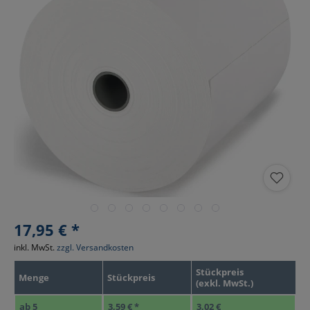
17,95 € *
inkl. MwSt.
zzgl. Versandkosten
Stückpreis
Menge
Stückpreis
(exkl. MwSt.)
ab
5
3,59 € *
3,02 €