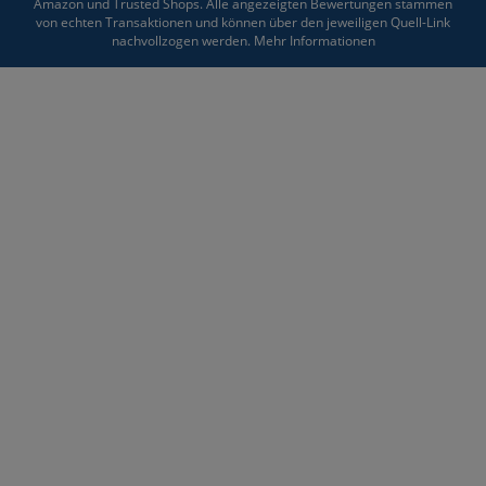
Amazon und Trusted Shops. Alle angezeigten Bewertungen stammen
von echten Transaktionen und können über den jeweiligen Quell-Link
nachvollzogen werden.
Mehr Informationen