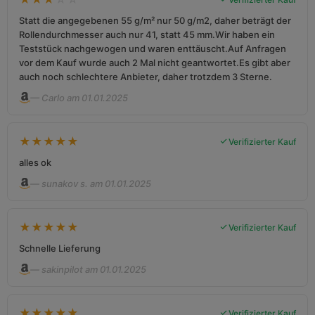
Statt die angegebenen 55 g/m² nur 50 g/m2, daher beträgt der
Rollendurchmesser auch nur 41, statt 45 mm.Wir haben ein
Teststück nachgewogen und waren enttäuscht.Auf Anfragen
vor dem Kauf wurde auch 2 Mal nicht geantwortet.Es gibt aber
auch noch schlechtere Anbieter, daher trotzdem 3 Sterne.
— Carlo am 01.01.2025
★
★
★
★
★
Verifizierter Kauf
alles ok
— sunakov s. am 01.01.2025
★
★
★
★
★
Verifizierter Kauf
Schnelle Lieferung
— sakinpilot am 01.01.2025
★
★
★
★
★
Verifizierter Kauf