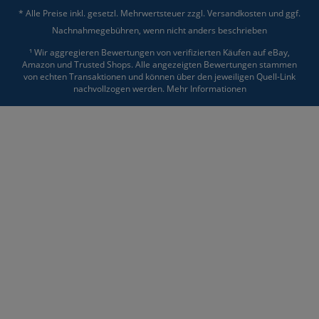
* Alle Preise inkl. gesetzl. Mehrwertsteuer zzgl.
Versandkosten
und ggf.
Nachnahmegebühren, wenn nicht anders beschrieben
¹ Wir aggregieren Bewertungen von verifizierten Käufen auf eBay,
Amazon und Trusted Shops. Alle angezeigten Bewertungen stammen
von echten Transaktionen und können über den jeweiligen Quell-Link
nachvollzogen werden.
Mehr Informationen