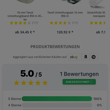
16 mm Textil
Textil Umreifungsset 16 mm
Stretchfolie 500 
Umreifungsband 850 m 450
850 m
transparent,
kg
(11)
(11)
¹
¹
ab 34,45 € *
120,92 € *
ab 7,58 
PRODUKTBEWERTUNGEN
Aggregiert aus verifizierten Käufen auf
5.0
1 Bewertungen
/ 5
AUSGEZEICHNET
5 Sterne
100%
4 Sterne
0%