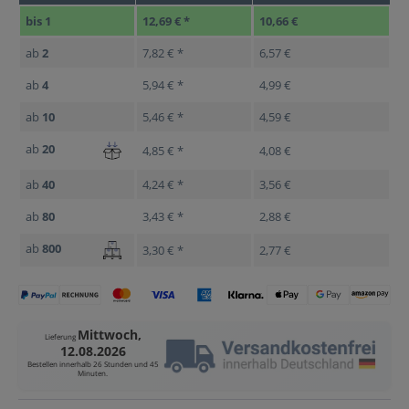
bis
1
12,69 € *
10,66 €
ab
2
7,82 € *
6,57 €
ab
4
5,94 € *
4,99 €
ab
10
5,46 € *
4,59 €
ab
20
4,85 € *
4,08 €
ab
40
4,24 € *
3,56 €
ab
80
3,43 € *
2,88 €
ab
800
3,30 € *
2,77 €
Mittwoch,
Lieferung
12.08.2026
Bestellen innerhalb
26 Stunden und 45
Minuten
.