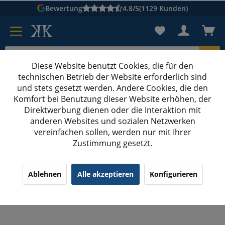
Bewertung
4.8/5
(1129 Kunden)
Diese Website benutzt Cookies, die für den
technischen Betrieb der Website erforderlich sind
Karton suchen
und stets gesetzt werden. Andere Cookies, die den
Komfort bei Benutzung dieser Website erhöhen, der
Kartons bedrucken
Kartons nach Maß
Direktwerbung dienen oder die Interaktion mit
anderen Websites und sozialen Netzwerken
Metallklemmen verzinkt
vereinfachen sollen, werden nur mit Ihrer
Zustimmung gesetzt.
100x 16 mm Metallklemmen verzinkt für Textil
Umreifungsband
¹
(1)
5.00/5.00
Ablehnen
Alle akzeptieren
Konfigurieren