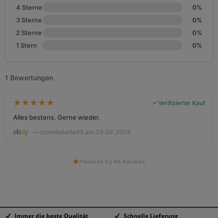
4 Sterne
0%
3 Sterne
0%
2 Sterne
0%
1 Stern
0%
1 Bewertungen
★
★
★
★
★
Verifizierter Kauf
Alles bestens. Gerne wieder.
— scnellekelle65 am 29.04.2026
Powered by KK Reviews
Immer die beste Qualität
Schnelle Lieferung