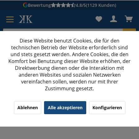
Bewertung
4.8/5
(1129 Kunden)
Diese Website benutzt Cookies, die für den
technischen Betrieb der Website erforderlich sind
Karton suchen
und stets gesetzt werden. Andere Cookies, die den
Komfort bei Benutzung dieser Website erhöhen, der
Kartons bedrucken
Kartons nach Maß
Direktwerbung dienen oder die Interaktion mit
anderen Websites und sozialen Netzwerken
Metallklemmen verzinkt
vereinfachen sollen, werden nur mit Ihrer
Zustimmung gesetzt.
100x 19 mm Metallklemmen verzinkt für Textil
Umreifungsband
¹
(1)
5.00/5.00
Ablehnen
Alle akzeptieren
Konfigurieren