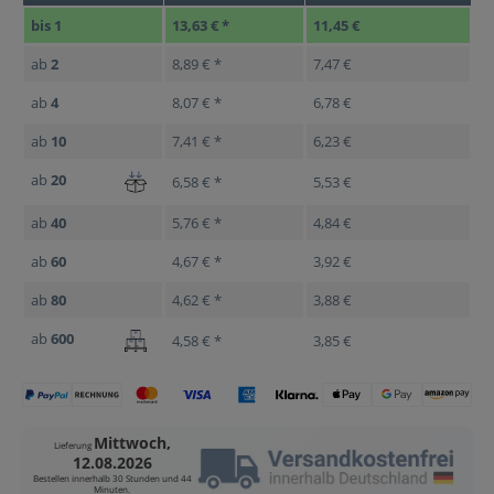
bis
1
13,63 € *
11,45 €
ab
2
8,89 € *
7,47 €
ab
4
8,07 € *
6,78 €
ab
10
7,41 € *
6,23 €
ab
20
6,58 € *
5,53 €
ab
40
5,76 € *
4,84 €
ab
60
4,67 € *
3,92 €
ab
80
4,62 € *
3,88 €
ab
600
4,58 € *
3,85 €
Mittwoch,
Lieferung
12.08.2026
Bestellen innerhalb
30 Stunden und 44
Minuten
.