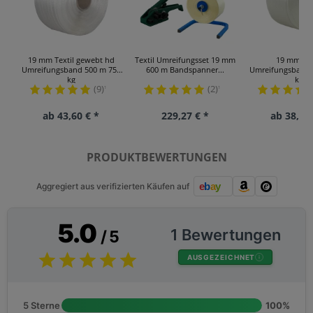
19 mm Textil gewebt hd
Textil Umreifungsset 19 mm
19 mm Tex
Umreifungsband 500 m 750
600 m Bandspanner...
Umreifungsband 
kg
kg
(9)
(2)
¹
¹
ab 43,60 € *
229,27 € *
ab 38,97
PRODUKTBEWERTUNGEN
Aggregiert aus verifizierten Käufen auf
5.0
1 Bewertungen
/ 5
AUSGEZEICHNET
5 Sterne
100%