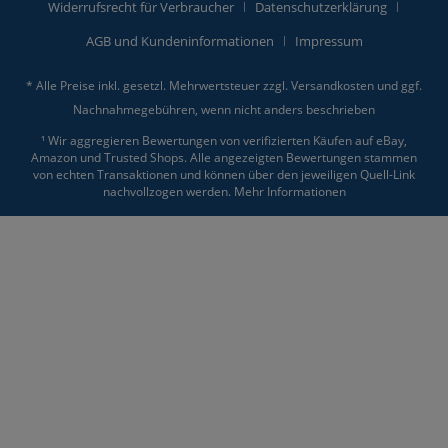
Widerrufsrecht für Verbraucher
Datenschutzerklärung
AGB und Kundeninformationen
Impressum
* Alle Preise inkl. gesetzl. Mehrwertsteuer zzgl.
Versandkosten
und ggf.
Nachnahmegebühren, wenn nicht anders beschrieben
¹ Wir aggregieren Bewertungen von verifizierten Käufen auf eBay,
Amazon und Trusted Shops. Alle angezeigten Bewertungen stammen
von echten Transaktionen und können über den jeweiligen Quell-Link
nachvollzogen werden.
Mehr Informationen