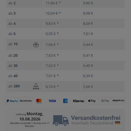
ab
2
11,66 € *
9,80 €
ab
3
10,69 € *
8,98 €
ab
4
9,63 € *
8,09 €
ab
5
9,05 € *
7,61 €
ab
10
7,66 € *
6,44 €
ab
20
7,63 € *
6,41 €
ab
30
7,62 € *
6,40 €
ab
40
7,61 € *
6,39 €
ab
280
6,74 € *
5,66 €
Montag,
Lieferung
10.08.2026
Bestellen innerhalb
1 Stunde und 17
Minuten
.