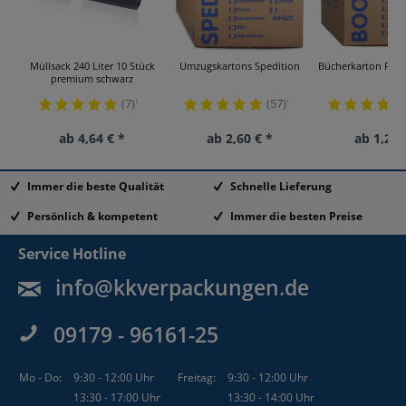
Müllsack 240 Liter 10 Stück
Umzugskartons Spedition
Bücherkarton Prof
premium schwarz
(7)
(57)
¹
¹
ab 4,64 € *
ab 2,60 € *
ab 1,21 
Immer die beste Qualität
Schnelle Lieferung
Persönlich & kompetent
Immer die besten Preise
Service Hotline
info@kkverpackungen.de
09179 - 96161-25
Mo - Do:
9:30 - 12:00 Uhr
Freitag:
9:30 - 12:00 Uhr
13:30 - 17:00 Uhr
13:30 - 14:00 Uhr