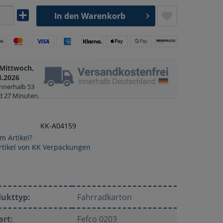
In den
Warenkorb
Mittwoch,
8.2026
innerhalb
53
d 27 Minuten
.
KK-A04159
m Artikel?
rtikel von KK Verpackungen
dukttyp:
Fahrradkarton
art:
Fefco 0203