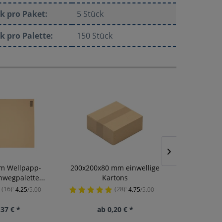
k pro Paket:
5 Stück
k pro Palette:
150 Stück
m Wellpapp-
200x200x80 mm einwellige
400x250x15
nwegpalette...
Kartons
K
(16)
(28)
4.25
/5.00
4.75
/5.00
¹
¹
,37 € *
ab 0,20 € *
ab 