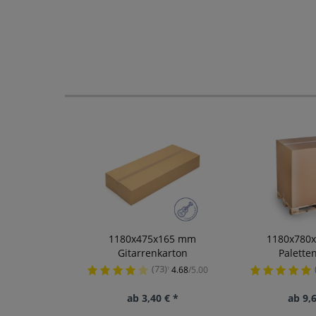
1180x475x165 mm
1180x780
Gitarrenkarton
Palette
(73)
4.68
/5.00
¹
ab 3,40 € *
ab 9,6