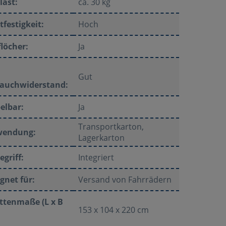
last:
ca. 30 kg
tfestigkeit:
Hoch
flöcher:
Ja
Gut
auchwiderstand:
elbar:
Ja
Transportkarton,
wendung:
Lagerkarton
egriff:
Integriert
gnet für:
Versand von Fahrrädern
ttenmaße (L x B
153 x 104 x 220 cm