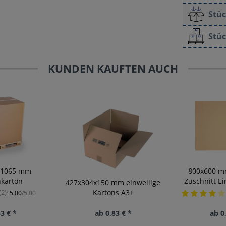
Stüc
Stüc
KUNDEN KAUFTEN AUCH
x1065 mm
800x600 m
nkarton
Zuschnitt Ei
427x304x150 mm einwellige
Kartons A3+
(2)
5.00
/5.00
¹
3 € *
ab 0,83 € *
ab 0