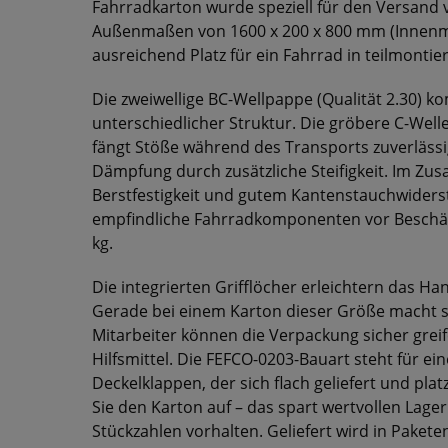
Fahrradkarton wurde speziell für den Versand 
Außenmaßen von 1600 x 200 x 800 mm (Innenma
ausreichend Platz für ein Fahrrad in teilmonti
Die zweiwellige BC-Wellpappe (Qualität 2.30) k
unterschiedlicher Struktur. Die gröbere C-Well
fängt Stöße während des Transports zuverlässig
Dämpfung durch zusätzliche Steifigkeit. Im Zu
Berstfestigkeit und gutem Kantenstauchwiders
empfindliche Fahrradkomponenten vor Beschädi
kg.
Die integrierten Grifflöcher erleichtern das H
Gerade bei einem Karton dieser Größe macht si
Mitarbeiter können die Verpackung sicher greif
Hilfsmittel. Die FEFCO-0203-Bauart steht für ei
Deckelklappen, der sich flach geliefert und plat
Sie den Karton auf – das spart wertvollen Lage
Stückzahlen vorhalten. Geliefert wird in Paketen 