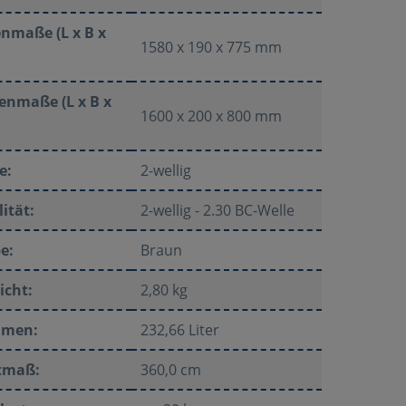
nmaße (L x B x
1580 x 190 x 775 mm
enmaße (L x B x
1600 x 200 x 800 mm
e:
2-wellig
ität:
2-wellig - 2.30 BC-Welle
e:
Braun
icht:
2,80 kg
umen:
232,66 Liter
tmaß:
360,0 cm