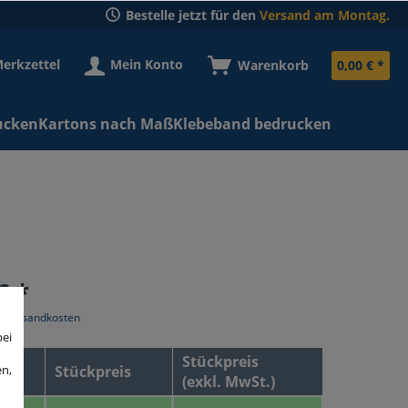
Bestelle jetzt für den
Versand am Montag.
erkzettel
Mein Konto
Warenkorb
0,00 € *
ucken
Kartons nach Maß
Klebeband bedrucken
€ *
l. Versandkosten
bei
Stückpreis
en,
Stückpreis
(exkl. MwSt.)