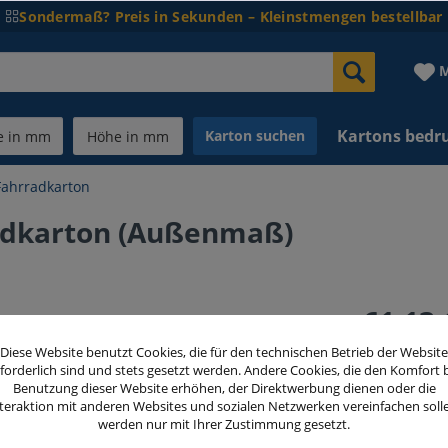
Sondermaß? Preis in Sekunden – Kleinstmengen bestellbar
M
Kartons bedr
Karton suchen
Fahrradkarton
adkarton (Außenmaß)
61,13 
inkl. MwSt.
zzg
Diese Website benutzt Cookies, die für den technischen Betrieb der Website
forderlich sind und stets gesetzt werden. Andere Cookies, die den Komfort 
Benutzung dieser Website erhöhen, der Direktwerbung dienen oder die
teraktion mit anderen Websites und sozialen Netzwerken vereinfachen soll
Menge
werden nur mit Ihrer Zustimmung gesetzt.