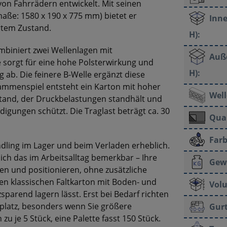
von Fahrrädern entwickelt. Mit seinen
ße: 1580 x 190 x 775 mm) bietet er
Inne
ertem Zustand.
H):
ombiniert zwei Wellenlagen mit
Auß
e sorgt für eine hohe Polsterwirkung und
H):
 ab. Die feinere B-Welle ergänzt diese
sammenspiel entsteht ein Karton mit hoher
Well
tand, der Druckbelastungen standhält und
gungen schützt. Die Traglast beträgt ca. 30
Qual
Farb
andling im Lager und beim Verladen erheblich.
ch das im Arbeitsalltag bemerkbar – Ihre
Gew
en und positionieren, ohne zusätzliche
nen klassischen Faltkarton mit Boden- und
Vol
zsparend lagern lässt. Erst bei Bedarf richten
rplatz, besonders wenn Sie größere
Gur
zu je 5 Stück, eine Palette fasst 150 Stück.