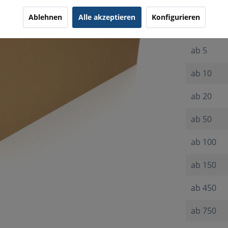
bis
1
Ablehnen
Alle akzeptieren
Konfigurieren
ab
2
ab
5
ab
10
ab
20
ab
50
ab
100
ab
150
ab
450
ab
750