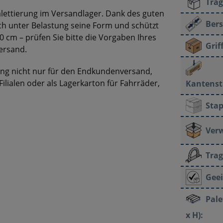
Trag
Palettierung im Versandlager. Dank des guten
Bers
h unter Belastung seine Form und schützt
0 cm – prüfen Sie bitte die Vorgaben Ihres
Grif
versand.
ung nicht nur für den Endkundenversand,
Filialen oder als Lagerkarton für Fahrräder,
Kantenst
Stap
Ver
Trag
Geei
Pale
x H):