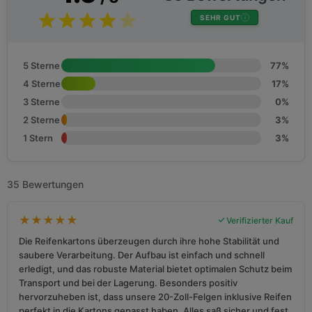
SEHR GUT
5 Sterne
77%
4 Sterne
17%
3 Sterne
0%
2 Sterne
3%
1 Stern
3%
35 Bewertungen
★
★
★
★
★
Verifizierter Kauf
Die Reifenkartons überzeugen durch ihre hohe Stabilität und
saubere Verarbeitung. Der Aufbau ist einfach und schnell
erledigt, und das robuste Material bietet optimalen Schutz beim
Transport und bei der Lagerung. Besonders positiv
hervorzuheben ist, dass unsere 20-Zoll-Felgen inklusive Reifen
perfekt in die Kartons gepasst haben. Alles saß sicher und fest,