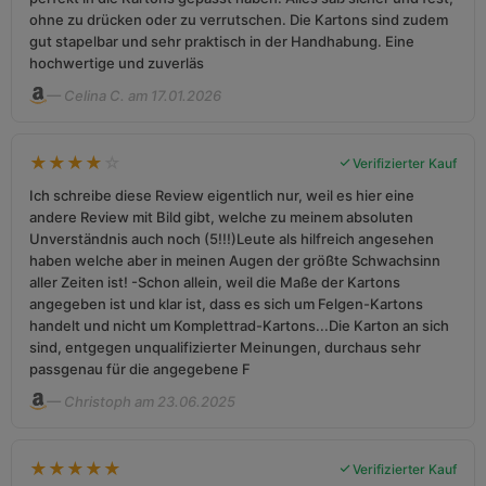
ohne zu drücken oder zu verrutschen. Die Kartons sind zudem
gut stapelbar und sehr praktisch in der Handhabung. Eine
hochwertige und zuverläs
— Celina C. am 17.01.2026
★
★
★
★
☆
Verifizierter Kauf
Ich schreibe diese Review eigentlich nur, weil es hier eine
andere Review mit Bild gibt, welche zu meinem absoluten
Unverständnis auch noch (5!!!)Leute als hilfreich angesehen
haben welche aber in meinen Augen der größte Schwachsinn
aller Zeiten ist! -Schon allein, weil die Maße der Kartons
angegeben ist und klar ist, dass es sich um Felgen-Kartons
handelt und nicht um Komplettrad-Kartons...Die Karton an sich
sind, entgegen unqualifizierter Meinungen, durchaus sehr
passgenau für die angegebene F
— Christoph am 23.06.2025
★
★
★
★
★
Verifizierter Kauf