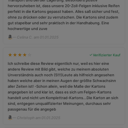
Transport und bei der Lagerung. Besonders positiv
hervorzuheben ist, dass unsere 20-Zoll-Felgen inklusive Reifen
perfekt in die Kartons gepasst haben. Alles saß sicher und fest,
ohne zu drücken oder zu verrutschen. Die Kartons sind zudem
gut stapelbar und sehr praktisch in der Handhabung. Eine
hochwertige und zuve
— Celina C. am 01.01.2025
★
★
★
★
☆
Verifizierter Kauf
Ich schreibe diese Review eigentlich nur, weil es hier eine
andere Review mit Bild gibt, welche zu meinem absoluten
Unverständnis auch noch (5!!!)Leute als hilfreich angesehen
haben welche aber in meinen Augen der größte Schwachsinn
aller Zeiten ist! -Schon allein, weil die Maße der Kartons
angegeben ist und klar ist, dass es sich um Felgen-Kartons
handelt und nicht um Komplettrad-Kartons...Die Karton an sich
sind, entgegen unqualifizierter Meinungen, durchaus sehr
passgenau für die angegeb
— Christoph am 01.01.2025