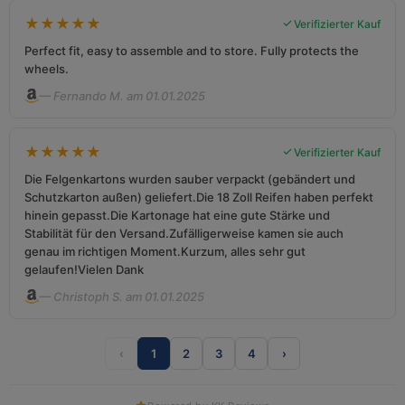
★
★
★
★
★
Verifizierter Kauf
Perfect fit, easy to assemble and to store. Fully protects the
wheels.
— Fernando M. am 01.01.2025
★
★
★
★
★
Verifizierter Kauf
Die Felgenkartons wurden sauber verpackt (gebändert und
Schutzkarton außen) geliefert.Die 18 Zoll Reifen haben perfekt
hinein gepasst.Die Kartonage hat eine gute Stärke und
Stabilität für den Versand.Zufälligerweise kamen sie auch
genau im richtigen Moment.Kurzum, alles sehr gut
gelaufen!Vielen Dank
— Christoph S. am 01.01.2025
‹
1
2
3
4
›