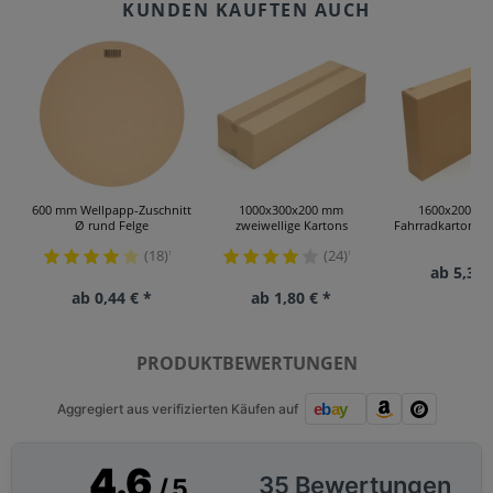
600 mm Wellpapp-Zuschnitt
1000x300x200 mm
1600x200x8
Ø rund Felge
zweiwellige Kartons
Fahrradkarton (
(18)
(24)
¹
¹
ab 5,34 
ab 0,44 € *
ab 1,80 € *
PRODUKTBEWERTUNGEN
Aggregiert aus verifizierten Käufen auf
4.6
35 Bewertungen
/ 5