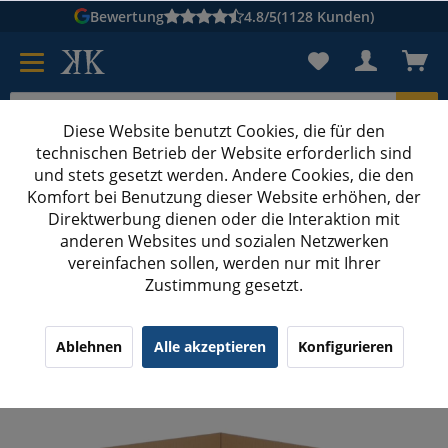
Bewertung
4.8/5
(1128 Kunden)
Diese Website benutzt Cookies, die für den
technischen Betrieb der Website erforderlich sind
Karton suchen
und stets gesetzt werden. Andere Cookies, die den
Komfort bei Benutzung dieser Website erhöhen, der
Kartons bedrucken
Kartons nach Maß
Direktwerbung dienen oder die Interaktion mit
anderen Websites und sozialen Netzwerken
Felgenkartons
vereinfachen sollen, werden nur mit Ihrer
Zustimmung gesetzt.
660x660x100-300 mm Reifenkartons 15-19 Zoll
¹
(35)
4.63/5.00
Ablehnen
Alle akzeptieren
Konfigurieren