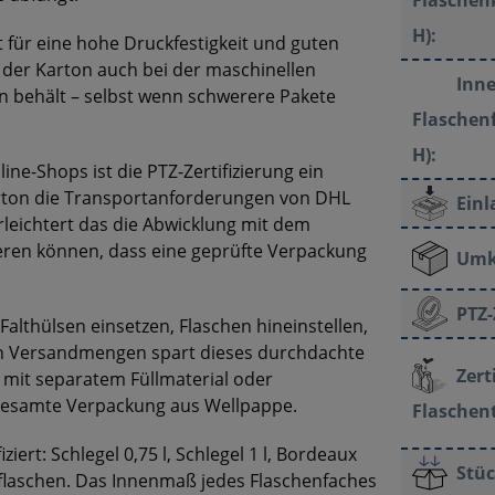
H):
t für eine hohe Druckfestigkeit und guten
 der Karton auch bei der maschinellen
Inn
on behält – selbst wenn schwerere Pakete
Flaschenf
H):
e-Shops ist die PTZ-Zertifizierung ein
Karton die Transportanforderungen von DHL
Einl
erleichtert das die Abwicklung mit dem
ieren können, dass eine geprüfte Verpackung
Umk
PTZ-
althülsen einsetzen, Flaschen hineinstellen,
ren Versandmengen spart dieses durchdachte
Zert
mit separatem Füllmaterial oder
e gesamte Verpackung aus Wellpappe.
Flaschen
ziert: Schlegel 0,75 l, Schlegel 1 l, Bordeaux
Stüc
flaschen. Das Innenmaß jedes Flaschenfaches