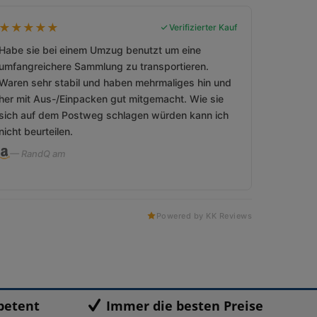
★
★
★
★
★
Verifizierter Kauf
Habe sie bei einem Umzug benutzt um eine
umfangreichere Sammlung zu transportieren.
Waren sehr stabil und haben mehrmaliges hin und
her mit Aus-/Einpacken gut mitgemacht. Wie sie
sich auf dem Postweg schlagen würden kann ich
nicht beurteilen.
— RandQ am
Powered by KK Reviews
petent
Immer die besten Preise