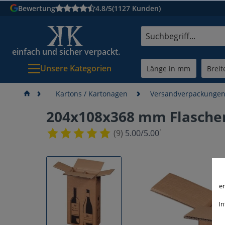
Bewertung
4.8/5
(1127 Kunden)
einfach und sicher verpackt.
Unsere Kategorien
Kartons / Kartonagen
Versandverpackunge
204x108x368 mm Flasche
¹
(9)
5.00/5.00
er
In