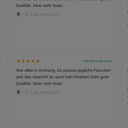
Qualität. Aber sehr teuer.
— R. V. am 01.01.2025
★
★
★
★
★
f
Verifizierter Kauf
War alles in Ordnung. Es passen jegliche Flaschen
und das Gewicht ist auch kein Problem.Sehr gute
Qualität. Aber sehr teuer.
— R. V. am 06.09.2021