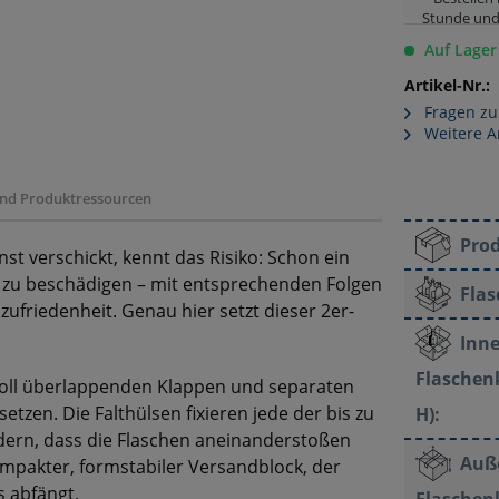
Stunde und
Auf Lager
Artikel-Nr.:
Fragen zu
Weitere Ar
 und Produktressourcen
Pro
t verschickt, kennt das Risiko: Schon ein
e zu beschädigen – mit entsprechenden Folgen
Fla
ufriedenheit. Genau hier setzt dieser 2er-
Inn
Flaschenk
oll überlappenden Klappen und separaten
etzen. Die Falthülsen fixieren jede der bis zu
H):
ndern, dass die Flaschen aneinanderstoßen
Auß
ompakter, formstabiler Versandblock, der
 abfängt.
Flaschenk