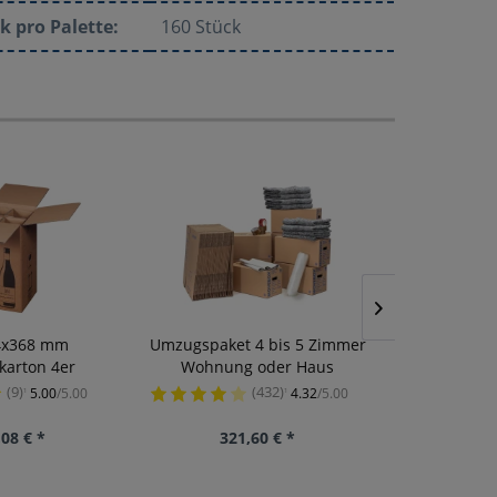
k pro Palette:
160 Stück
4x368 mm
Umzugspaket 4 bis 5 Zimmer
karton 4er
Wohnung oder Haus
Papierklebe
m vor
(9)
(432)
5.00
/5.00
4.32
/5.00
¹
¹
Inhalt
50 Laufende
,08 € *
321,60 € *
ab 