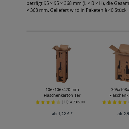
beträgt 95 × 95 × 368 mm (L × B × H), die Gesa
× 368 mm. Geliefert wird in Paketen à 40 Stück.
106x106x420 mm
305x108
Flaschenkarton 1er
Flaschenk
(11)
4.73
/5.00
¹
ab 1,22 € *
ab 2,9