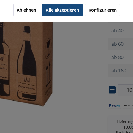
ab
10
Ablehnen
Alle akzeptieren
Konfigurieren
ab
20
ab
40
ab
60
ab
80
ab
160
Lieferun
10.0
Bestellen