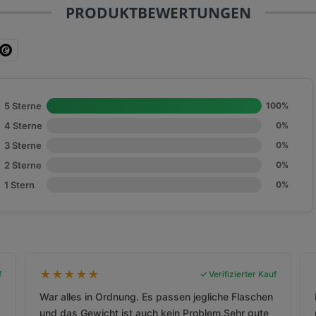
PRODUKTBEWERTUNGEN
5 Sterne
100%
4 Sterne
0%
3 Sterne
0%
2 Sterne
0%
1 Stern
0%
★
★
★
★
★
f
Verifizierter Kauf
War alles in Ordnung. Es passen jegliche Flaschen
und das Gewicht ist auch kein Problem.Sehr gute