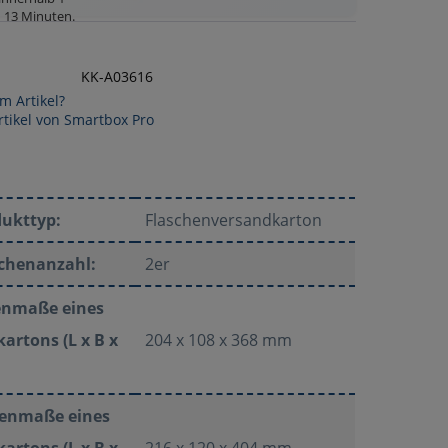
 13 Minuten
.
KK-A03616
m Artikel?
tikel von Smartbox Pro
dukttyp:
Flaschenversandkarton
schenanzahl:
2er
enmaße eines
artons (L x B x
204 x 108 x 368 mm
enmaße eines
artons (L x B x
216 x 120 x 404 mm