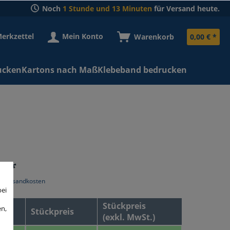
Noch
1 Stunde und 13 Minuten
für Versand heute.
erkzettel
Mein Konto
Warenkorb
0,00 € *
ucken
Kartons nach Maß
Klebeband bedrucken
€ *
l. Versandkosten
bei
Stückpreis
en,
Stückpreis
(exkl. MwSt.)