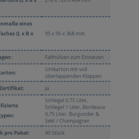
enmaße eines
aches (L x B x
95 x 95 x 368 mm
agen:
Falthülsen zum Einsetzen
Umkarton mit voll
arton:
überlappenden Klappen
Zertifikat:
Ja
Schlegel 0,75 Liter,
ifizierte
Schlegel 1 Liter, Bordeaux
0,75 Liter, Burgunder &
typen:
Sekt / Champagner
k pro Paket:
40 Stück