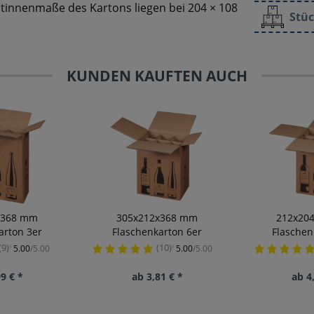
mtinnenmaße des Kartons liegen bei 204 × 108
Stüc
KUNDEN KAUFTEN AUCH
x368 mm
305x212x368 mm
212x20
arton 3er
Flaschenkarton 6er
Flaschen
(9)
(10)
5.00
/5.00
5.00
/5.00
¹
¹
9 € *
ab 3,81 € *
ab 4