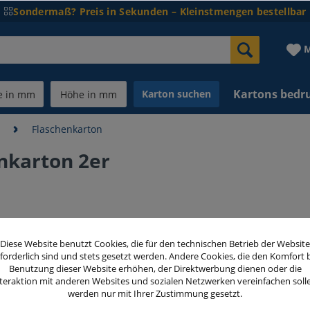
Sondermaß? Preis in Sekunden – Kleinstmengen bestellbar
M
Kartons bedr
Karton suchen
n
Flaschenkarton
nkarton 2er
32,40 
Diese Website benutzt Cookies, die für den technischen Betrieb der Website
inkl. MwSt.
zzg
forderlich sind und stets gesetzt werden. Andere Cookies, die den Komfort 
Benutzung dieser Website erhöhen, der Direktwerbung dienen oder die
teraktion mit anderen Websites und sozialen Netzwerken vereinfachen soll
Menge
werden nur mit Ihrer Zustimmung gesetzt.