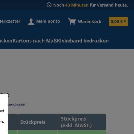
Noch
43 Minuten
für Versand heute.
erkzettel
Mein Konto
Warenkorb
0,00 € *
ucken
Kartons nach Maß
Klebeband bedrucken
€ *
l. Versandkosten
bei
Stückpreis
en,
Stückpreis
(exkl. MwSt.)