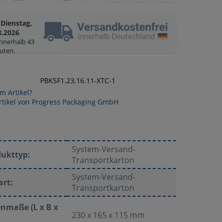
Dienstag,
g
8.2026
innerhalb
43
uten
.
PBKSF1.23.16.11-XTC-1
m Artikel?
rtikel von Progress Packaging GmbH
System-Versand-
dukttyp:
Transportkarton
System-Versand-
art:
Transportkarton
nmaße (L x B x
230 x 165 x 115 mm