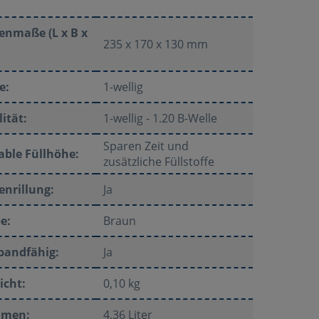
enmaße (L x B x
235 x 170 x 130 mm
e:
1-wellig
ität:
1-wellig - 1.20 B-Welle
Sparen Zeit und
able Füllhöhe:
zusätzliche Füllstoffe
nrillung:
Ja
e:
Braun
bandfähig:
Ja
icht:
0,10 kg
umen:
4,36 Liter