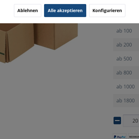
ab
20
Ablehnen
Alle akzeptieren
Konfigurieren
ab
40
ab
100
ab
200
ab
500
ab
800
ab
1000
ab
1800