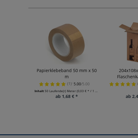
Papierklebeband 50 mm x 50
204x108
m
Flaschenk
(1)
5.00
/5.00
¹
Inhalt
50 Laufende(r) Meter
(0,03 € * / 1 Laufende(r) Meter)
ab 1,68 € *
ab 2,4