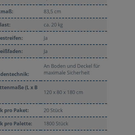
tmaß:
83,5 cm
last:
ca. 20 kg
estreifen:
Ja
eißfaden:
Ja
An Boden und Deckel für
maximale Sicherheit
adentechnik:
ttenmaße (L x B
120 x 80 x 180 cm
k pro Paket:
20 Stück
k pro Palette:
1800 Stück