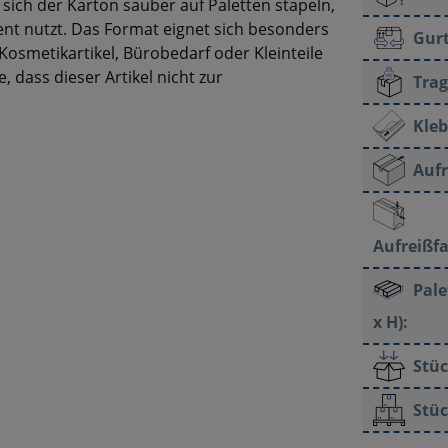
sich der Karton sauber auf Paletten stapeln,
ent nutzt. Das Format eignet sich besonders
Gur
osmetikartikel, Bürobedarf oder Kleinteile
 dass dieser Artikel nicht zur
Trag
Kleb
Aufr
Aufreißf
Pale
x H):
Stüc
Stüc