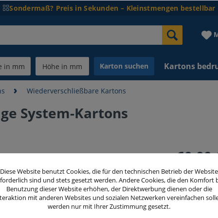
Sondermaß? Preis in Sekunden – Kleinstmengen bestellbar
M
Kartons bedr
Karton suchen
ns
Wiederverschließbare Kartons
ge System-Kartons
60,00 
inkl. MwSt.
zzg
Diese Website benutzt Cookies, die für den technischen Betrieb der Website
forderlich sind und stets gesetzt werden. Andere Cookies, die den Komfort 
Benutzung dieser Website erhöhen, der Direktwerbung dienen oder die
teraktion mit anderen Websites und sozialen Netzwerken vereinfachen soll
Menge
werden nur mit Ihrer Zustimmung gesetzt.