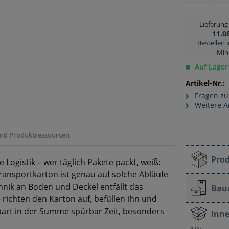
Lieferun
11.0
Bestellen 
Min
Auf Lager
Artikel-Nr.:
Fragen zu
Weitere A
 und Produktressourcen
Pro
 Logistik – wer täglich Pakete packt, weiß:
ransportkarton ist genau auf solche Abläufe
hnik an Boden und Deckel entfällt das
Bau
 richten den Karton auf, befüllen ihn und
spart in der Summe spürbar Zeit, besonders
Inne