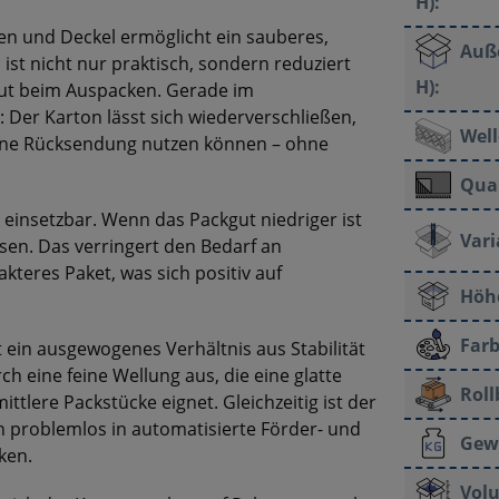
H):
en und Deckel ermöglicht ein sauberes,
Auß
ist nicht nur praktisch, sondern reduziert
H):
ut beim Auspacken. Gerade im
l: Der Karton lässt sich wiederverschließen,
Well
eine Rücksendung nutzen können – ohne
Qual
 einsetzbar. Wenn das Packgut niedriger ist
Vari
ssen. Das verringert den Bedarf an
akteres Paket, was sich positiv auf
Höhe
Farb
et ein ausgewogenes Verhältnis aus Stabilität
ch eine feine Wellung aus, die eine glatte
Roll
ittlere Packstücke eignet. Gleichzeitig ist der
ch problemlos in automatisierte Förder- und
Gew
ken.
Vol