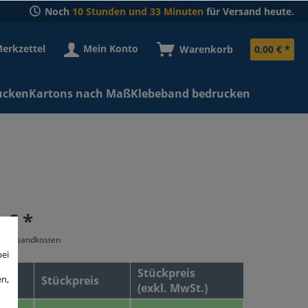
Noch
10 Stunden und 33 Minuten
für Versand heute.
erkzettel
Mein Konto
Warenkorb
0,00 € *
ucken
Kartons nach Maß
Klebeband bedrucken
 € *
l. Versandkosten
bei
Stückpreis
en,
Stückpreis
(exkl. MwSt.)