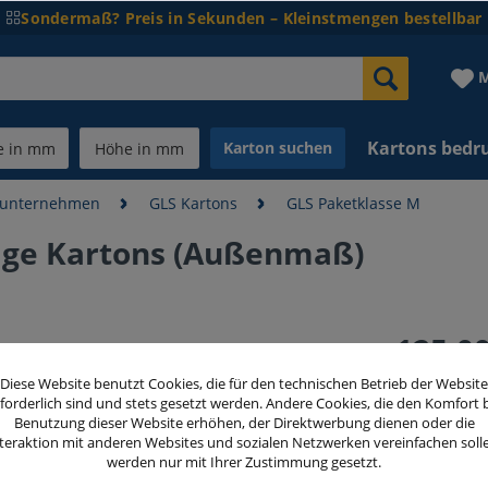
Sondermaß? Preis in Sekunden – Kleinstmengen bestellbar
M
Kartons bedr
Karton suchen
dunternehmen
GLS Kartons
GLS Paketklasse M
ige Kartons (Außenmaß)
125,00
inkl. MwSt.
zzg
Diese Website benutzt Cookies, die für den technischen Betrieb der Website
forderlich sind und stets gesetzt werden. Andere Cookies, die den Komfort 
Benutzung dieser Website erhöhen, der Direktwerbung dienen oder die
teraktion mit anderen Websites und sozialen Netzwerken vereinfachen soll
Menge
werden nur mit Ihrer Zustimmung gesetzt.