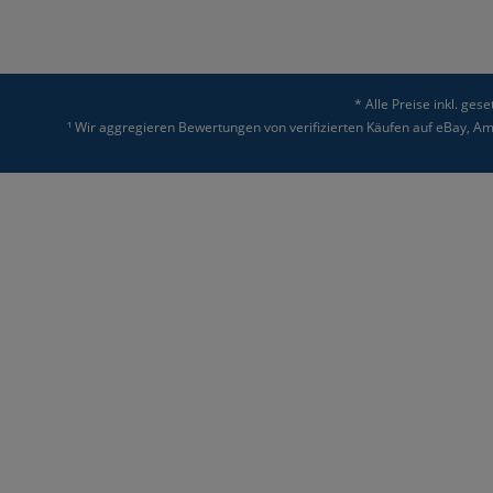
* Alle Preise inkl. ges
¹ Wir aggregieren Bewertungen von verifizierten Käufen auf eBay, 