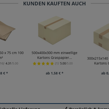
KUNDEN KAUFTEN AUCH
50 x 75 cm 100
500x400x300 mm einwellige
m²
Kartons Graspapier...
300x215x140
Kartons 
16)
(1)
4.31
/5.00
5.00
/5.00
¹
¹
8 € *
ab 1,58 € *
ab 0