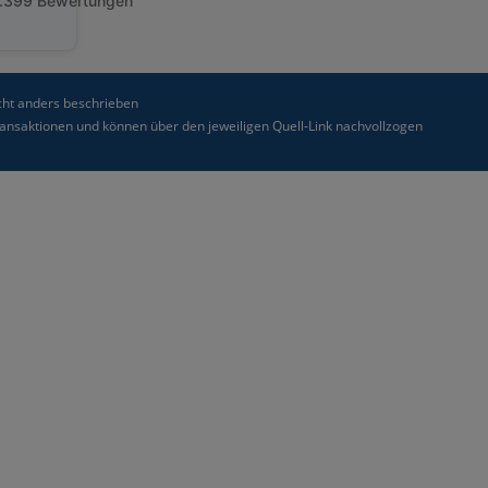
.399 Bewertungen
ht anders beschrieben
nsaktionen und können über den jeweiligen Quell-Link nachvollzogen