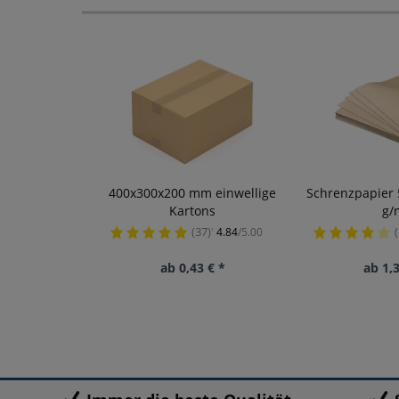
400x300x200 mm einwellige
Schrenzpapier 
Kartons
g/
(37)
(
4.84
/5.00
¹
ab 0,43 € *
ab 1,3