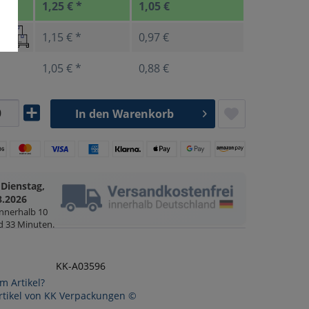
1,25 € *
1,05 €
1,15 € *
0,97 €
1,05 € *
0,88 €
In den
Warenkorb
Dienstag,
g
8.2026
innerhalb
10
d 33 Minuten
.
KK-A03596
m Artikel?
rtikel von KK Verpackungen ©