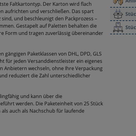
Anli
tste Faltkartontyp. Der Karton wird flach
en aufrichten und verschließen. Das spart
Stüc
tz sind, und beschleunigt den Packprozess –
mmen. Gestapelt auf Paletten behalten die
Stüc
re Form und tragen zuverlässig übereinander
 den gängigen Paketklassen von DHL, DPD, GLS
t für jeden Versanddienstleister ein eigenes
en Anbietern wechseln, ohne Ihre Verpackung
nd reduziert die Zahl unterschiedlicher
clingfähig und kann über die
führt werden. Die Paketeinheit von 25 Stück
 als auch als Nachschub für laufende