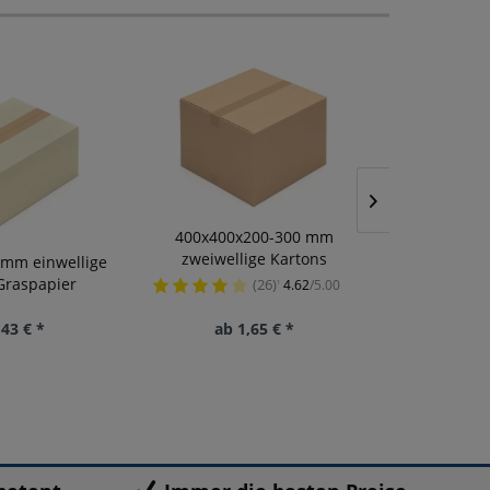
400x400x200-300 mm
Schrenzpapi
zweiwellige Kartons
 mm einwellige
Graspapier
(26)
4.62
/5.00
¹
,43 € *
ab 1,65 € *
ab 