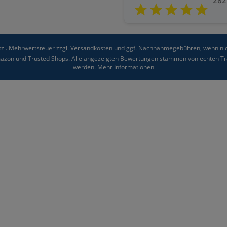
282
etzl. Mehrwertsteuer zzgl.
Versandkosten
und ggf. Nachnahmegebühren, wenn nic
Amazon und Trusted Shops. Alle angezeigten Bewertungen stammen von echten Tra
werden.
Mehr Informationen