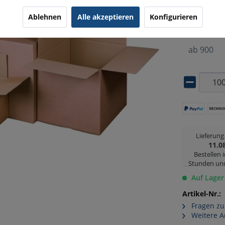
ab
100
Ablehnen
Alle akzeptieren
Konfigurieren
ab
450
ab
900
Lieferun
11.0
Bestellen 
Stunden un
Auf Lager
Artikel-Nr.:
Fragen zu
Weitere A