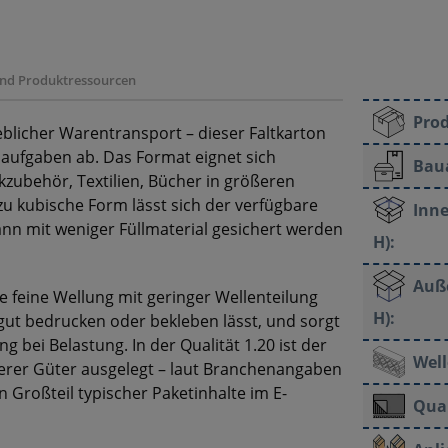
 und Produktressourcen
Pro
eblicher Warentransport – dieser Faltkarton
daufgaben ab. Das Format eignet sich
Bau
kzubehör, Textilien, Bücher in größeren
u kubische Form lässt sich der verfügbare
Inne
ann mit weniger Füllmaterial gesichert werden
H):
Auß
e feine Wellung mit geringer Wellenteilung
H):
h gut bedrucken oder bekleben lässt, und sorgt
ng bei Belastung. In der Qualität 1.20 ist der
Well
werer Güter ausgelegt – laut Branchenangaben
n Großteil typischer Paketinhalte im E-
Qual