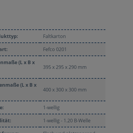
dukttyp:
Faltkarton
art:
Fefco 0201
nmaße (L x B x
395 x 295 x 290 mm
enmaße (L x B x
400 x 300 x 300 mm
e:
1-wellig
ität:
1-wellig - 1.20 B-Welle