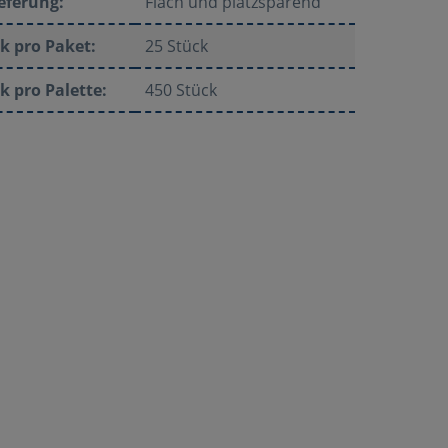
eferung:
Flach und platzsparend
k pro Paket:
25 Stück
k pro Palette:
450 Stück