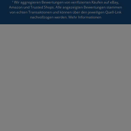
¹ Wir aggregieren Bewertungen von verifizierten Käufen auf eBay,
Amazon und Trusted Shops. Alle angezeigten Bewertungen stammen
von echten Transaktionen und können über den jeweiligen Quell-Link
nachvollzogen werden.
Mehr Informationen