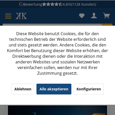
Bewertung
4.8/5
(1128 Kunden)
Diese Website benutzt Cookies, die für den
technischen Betrieb der Website erforderlich sind
Karton suchen
und stets gesetzt werden. Andere Cookies, die den
Komfort bei Benutzung dieser Website erhöhen, der
Kartons bedrucken
Kartons nach Maß
Direktwerbung dienen oder die Interaktion mit
anderen Websites und sozialen Netzwerken
Amazon US streicht den FBA-Prep-Service: Seit 2026 bereites
vereinfachen sollen, werden nur mit Ihrer
Zustimmung gesetzt.
Amazon US streicht den FBA-Prep-Service:
Seit 2026 bereitest du selbst vor
Ablehnen
Alle akzeptieren
Konfigurieren
28.06.26 01:35
0 Kommentare