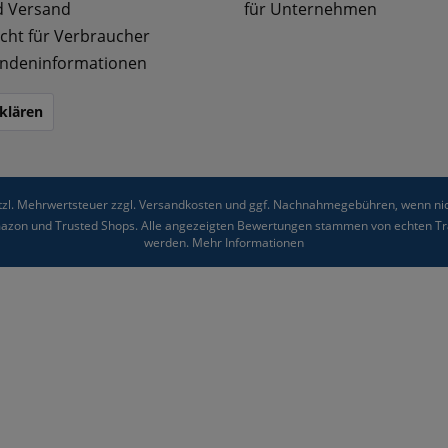
d Versand
für Unternehmen
cht für Verbraucher
ndeninformationen
klären
etzl. Mehrwertsteuer zzgl.
Versandkosten
und ggf. Nachnahmegebühren, wenn nic
Amazon und Trusted Shops. Alle angezeigten Bewertungen stammen von echten Tra
werden.
Mehr Informationen