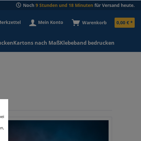
Noch
9 Stunden und 18 Minuten
für Versand heute.
erkzettel
Mein Konto
Warenkorb
0,00 € *
ucken
Kartons nach Maß
Klebeband bedrucken
bei
en,