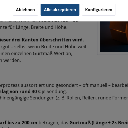
Ablehnen
Alle akzeptieren
Konfigurieren
es Paket, wenn sie
maximal 120 × 60 ×
nze für Länge, Breite und Höhe.
dieser drei Kanten überschritten wird.
errgut – selbst wenn Breite und Höhe weit
einen einzelnen Gurtmaß-Wert an,
en werden.
prozess aussortiert und gesondert – oft manuell – bearbei
hlag von rund 30 €
je Sendung.
inengängige Sendungen (z. B. Rollen, Reifen, runde Formen
arf bis zu 200 cm
betragen, das
Gurtmaß (Länge + 2× Breit