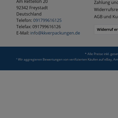
Am Rettelloh 20
Zahlung un
92342 Freystadt
Widerrufsre
Deutschland
AGB und Ku
Telefon:
091799616125
Telefax: 091799616126
Widerruf er
E-Mail:
info@kkverpackungen.de
* Alle Preise inkl. ges
¹ Wir aggregieren Bewertungen von verifizierten Käufen auf eBay, 