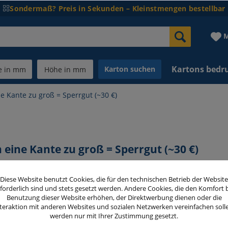
Sondermaß? Preis in Sekunden – Kleinstmengen bestellbar
M
Kartons bedr
Karton suchen
e Kante zu groß = Sperrgut (~30 €)
 eine Kante zu groß = Sperrgut (~30 €)
Diese Website benutzt Cookies, die für den technischen Betrieb der Website
forderlich sind und stets gesetzt werden. Andere Cookies, die den Komfort 
oß ist, kann pro Sendung rund 30 €
Benutzung dieser Website erhöhen, der Direktwerbung dienen oder die
dend ist dabei nicht allein die Länge,
teraktion mit anderen Websites und sozialen Netzwerken vereinfachen soll
werden nur mit Ihrer Zustimmung gesetzt.
ält.